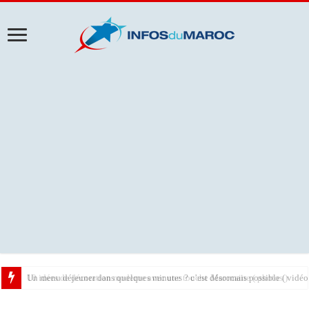
10 idées de décoration moderne avec une touche Marocaine ( photos )