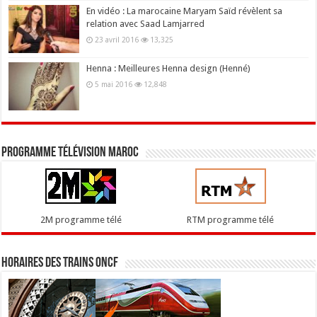
En vidéo : La marocaine Maryam Saïd révèlent sa
relation avec Saad Lamjarred
23 avril 2016
13,325
Henna : Meilleures Henna design (Henné)
5 mai 2016
12,848
Programme télévision maroc
2M programme télé
RTM programme télé
Horaires des trains ONCF