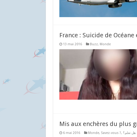
France : Suicide de Océane 
13 mai 2016
Buzz
,
Monde
Mis aux enchères du plus 
6 mai 2016
Monde
,
Savez-vous ?
,
هل تعلم؟