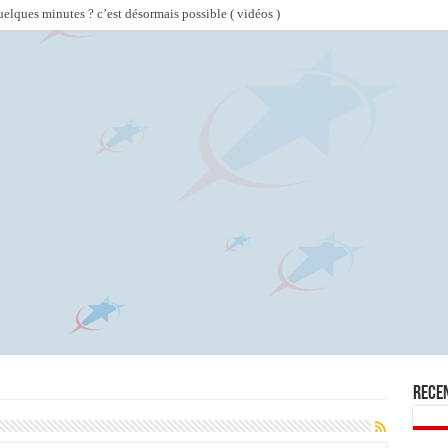
lques minutes ? c’est désormais possible ( vidéos )
Rece