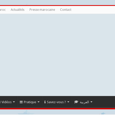
aroc
Actualités
Presse marocaine
Contact
Vidéos
Pratique
Savez-vous ?
العربية