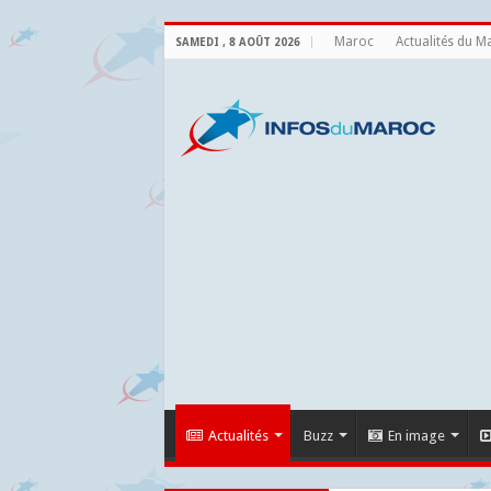
Maroc
Actualités du M
SAMEDI , 8 AOÛT 2026
Actualités
Buzz
En image