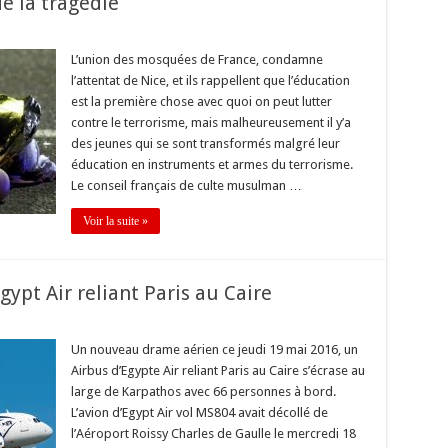
de la tragédie
L’union des mosquées de France, condamne
l’attentat de Nice, et ils rappellent que l’éducation
est la première chose avec quoi on peut lutter
contre le terrorisme, mais malheureusement il y’a
des jeunes qui se sont transformés malgré leur
éducation en instruments et armes du terrorisme.
Le conseil français de culte musulman …
Voir la suite »
ypt Air reliant Paris au Caire
Un nouveau drame aérien ce jeudi 19 mai 2016, un
Airbus d’Egypte Air reliant Paris au Caire s’écrase au
large de Karpathos avec 66 personnes à bord.
L’avion d’Egypt Air vol MS804 avait décollé de
l’Aéroport Roissy Charles de Gaulle le mercredi 18