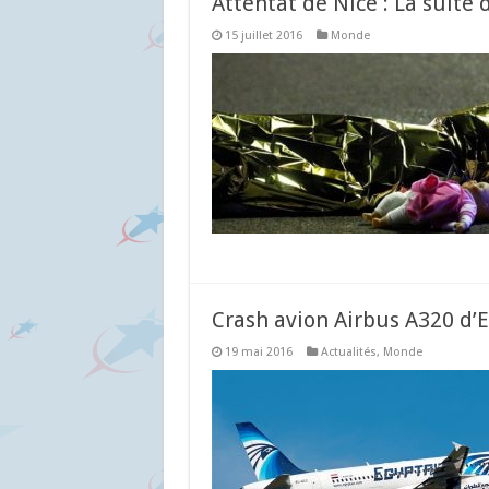
Attentat de Nice : La suite 
15 juillet 2016
Monde
Crash avion Airbus A320 d’Eg
19 mai 2016
Actualités
,
Monde