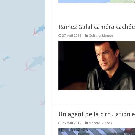
Ramez Galal caméra cachée 
27 avril 2016
Culture
,
Monde
Un agent de la circulation
25 avril 2016
Monde
,
Vidéos