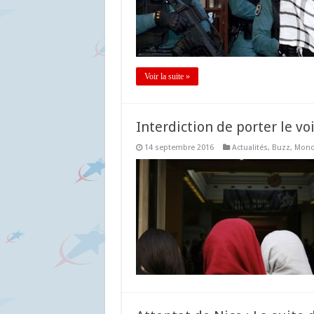
Voir la suite »
Interdiction de porter le voi
14 septembre 2016
Actualités
,
Buzz
,
Mon