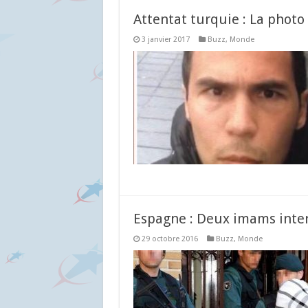
Attentat turquie : La photo 
3 janvier 2017
Buzz
,
Monde
Espagne : Deux imams inter
29 octobre 2016
Buzz
,
Monde