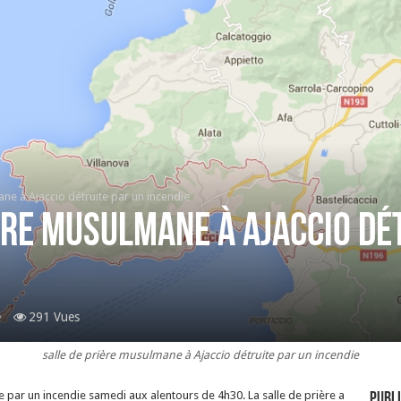
ne à Ajaccio détruite par un incendie
ère musulmane à Ajaccio dé
e
291 Vues
salle de prière musulmane à Ajaccio détruite par un incendie
e par un incendie samedi aux alentours de 4h30. La salle de prière a
Publi