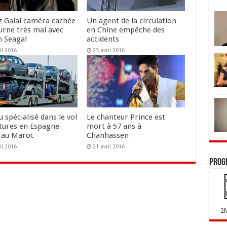
 Galal caméra cachée
Un agent de la circulation
ourne très mal avec
en Chine empêche des
n Seagal
accidents
il 2016
25 avril 2016
 spécialisé dans le vol
Le chanteur Prince est
itures en Espagne
mort à 57 ans à
 au Maroc
Chanhassen
il 2016
21 avril 2016
Prog
2