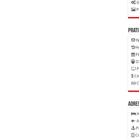
G
P
Prat
N
Ho
Fê
On
P
Co
C
Adre
H
A
P
Co