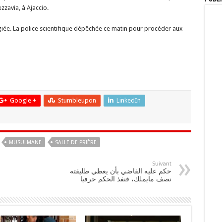
zzavia, à Ajaccio.
légiée. La police scientifique dépêchée ce matin pour procéder aux
Google +
Stumbleupon
LinkedIn
MUSULMANE
SALLE DE PRIÈRE
Suivant
حكم عليه القاضي بأن يعطي طليقته
نصف مايملك، فنفذ الحكم حرفيا