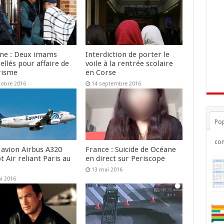
ne : Deux imams
Interdiction de porter le
ellés pour affaire de
voile à la rentrée scolaire
risme
en Corse
tobre 2016
14 septembre 2016
Pop
co
 avion Airbus A320
France : Suicide de Océane
t Air reliant Paris au
en direct sur Periscope
13 mai 2016
i 2016