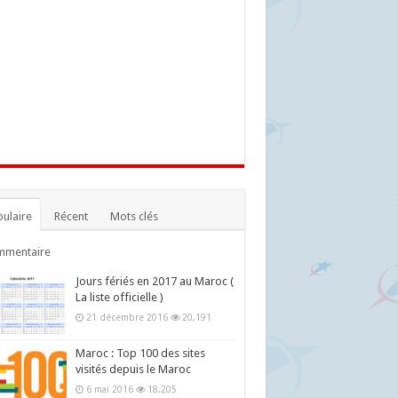
ulaire
Récent
Mots clés
mmentaire
Jours fériés en 2017 au Maroc (
La liste officielle )
21 décembre 2016
20,191
Maroc : Top 100 des sites
visités depuis le Maroc
6 mai 2016
18,205