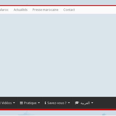
 Maroc
Actualités
Presse marocaine
Contact
Vidéos
Pratique
Savez-vous ?
العربية