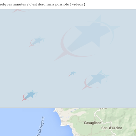
lques minutes ? c’est désormais possible ( vidéos )