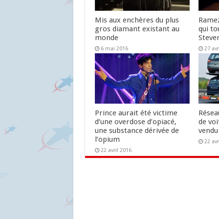
Mis aux enchères du plus
Ramez
gros diamant existant au
qui t
monde
Steve
6 mai 2016
27 avr
Prince aurait été victime
Réseau
d’une overdose d’opiacé,
de vo
une substance dérivée de
vendu
l’opium
22 avr
22 avril 2016