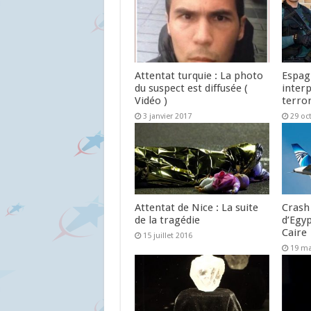
Attentat turquie : La photo
Espag
du suspect est diffusée (
interp
Vidéo )
terro
3 janvier 2017
29 oc
Attentat de Nice : La suite
Crash
de la tragédie
d’Egyp
Caire
15 juillet 2016
19 ma