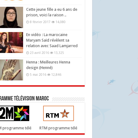
Cette jeune fille a eu 6 ans de
prison, voici la raison ..
8 février 2017
14,080
En vidéo : La marocaine
Maryam Saïd révèlent sa
relation avec Saad Lamjarred
23 avril 2016
13,325
Henna : Meilleures Henna
design (Henné)
5 mai 2016
12,846
ramme télévision maroc
M programme télé
RTM programme télé