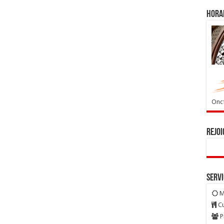
Horai
Oncf
Rejoi
Serv
M
Cu
P