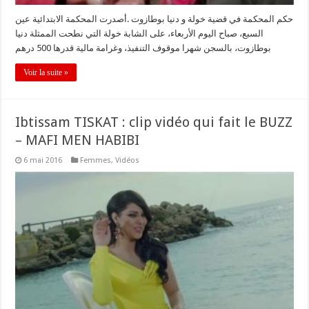
حكم المحكمة في قضية خولة و دنيا بوطازوت .أصدرت المحكمة الابتدائية عين
السبع، صباح اليوم الأربعاء، على الشابة خولة التي نطحت الممثلة دنيا
بوطازوت، بالسجن شهرا موقوف التنفيذ، وغرامة مالية قدرها 500 درهم
Voir la suite »
Ibtissam TISKAT : clip vidéo qui fait le BUZZ
– MAFI MEN HABIBI
6 mai 2016
Femmes
,
Vidéos