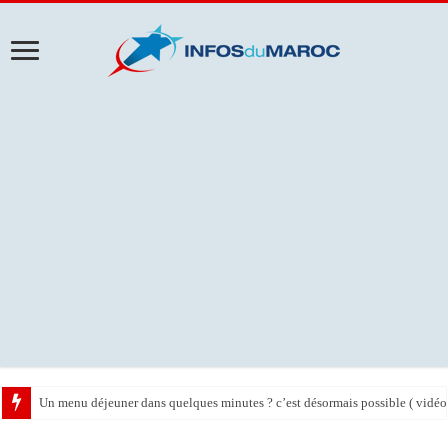
10 idées de décoration moderne avec une touche Marocaine ( photos )