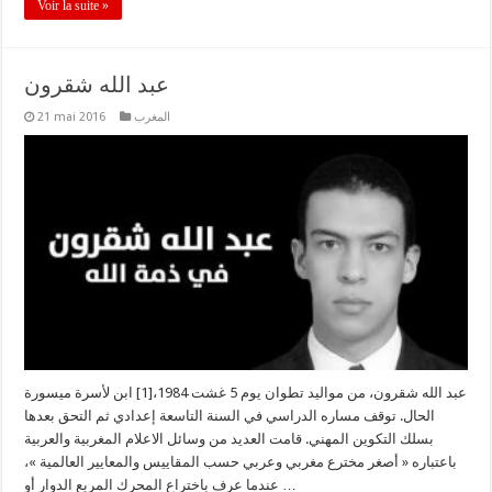
Voir la suite »
عبد الله شقرون
21 mai 2016
المغرب
عبد الله شقرون، من مواليد تطوان يوم 5 غشت 1984،[1] ابن لأسرة ميسورة
الحال. توقف مساره الدراسي في السنة التاسعة إعدادي ثم التحق بعدها
بسلك التكوين المهني. قامت العديد من وسائل الاعلام المغربية والعربية
باعتباره « أصغر مخترع مغربي وعربي حسب المقاييس والمعايير العالمية »،
عندما عرف باختراع المحرك المربع الدوار أو …