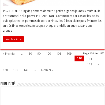
INGRÉDIENTS 1 kg de pommes de terre 5 petits oignons jaunes 5 œufs Huile
de tournesol Sel & poivre PRÉPARATION : Commencez par casser les oeufs,
puis epluchez les pommes de terre et rincez-les à l’eau claire puis émincez-les
en très fines rondelles. Recoupez chaque rondelle en quatre. Dans une
grande …
Voir la suite »
« Premier
...
80
90
100
108
109
Page 110 de 1 852
110
111
112
»
120
130
140
...
Dernier »
Publicité