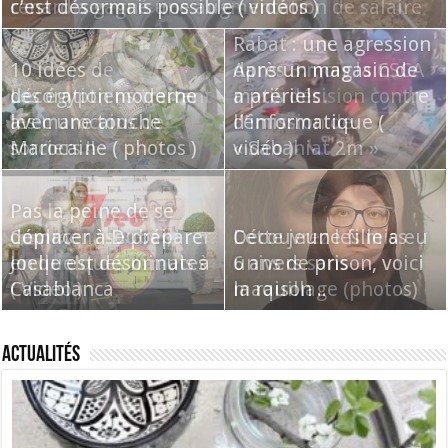
c’est désormais possible ( vidéos )
renard a gagné une augmentation de salaire
Rabat : une agression
10 idées de
dans un magasin de
Après 3 mois la CSCA
décoration moderne
Les égyptiens traitent
matériels
a pris décision contre
avec une touche
les marocains de
d’informatique (
l’émission de
Marocaine ( photos )
sorciers !!
vidéo )
« Sabahiat 2m »
Pas la peine de se
déplacer à Dubai,
Comment se préparer
Cette jeune fille a eu
Découvrez les miss
Joelle est désormais à
en quelques minutes
6 ans de prison, voici
univers sans
Casablanca
( Vidéo )
la raison ..
maquillage (photos)
Actualités