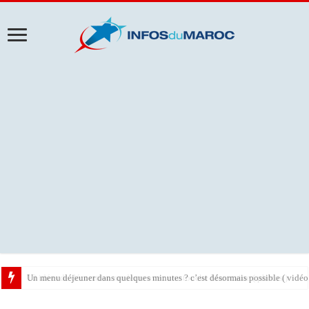
10 idées de décoration moderne avec une touche Marocaine ( photos )