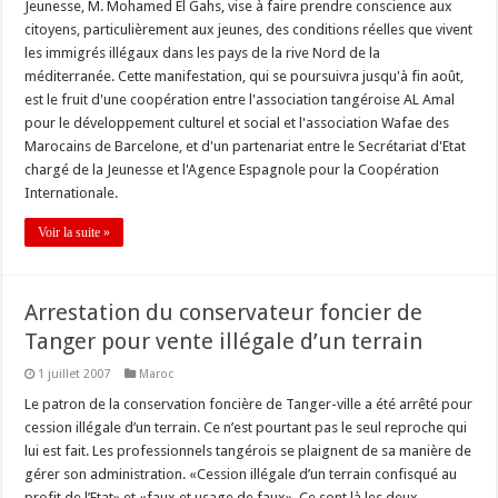
Jeunesse, M. Mohamed El Gahs, vise à faire prendre conscience aux
citoyens, particulièrement aux jeunes, des conditions réelles que vivent
les immigrés illégaux dans les pays de la rive Nord de la
méditerranée. Cette manifestation, qui se poursuivra jusqu'à fin août,
est le fruit d'une coopération entre l'association tangéroise AL Amal
pour le développement culturel et social et l'association Wafae des
Marocains de Barcelone, et d'un partenariat entre le Secrétariat d'Etat
chargé de la Jeunesse et l'Agence Espagnole pour la Coopération
Internationale.
Voir la suite »
Arrestation du conservateur foncier de
Tanger pour vente illégale d’un terrain
1 juillet 2007
Maroc
Le patron de la conservation foncière de Tanger-ville a été arrêté pour
cession illégale d’un terrain. Ce n’est pourtant pas le seul reproche qui
lui est fait. Les professionnels tangérois se plaignent de sa manière de
gérer son administration. «Cession illégale d’un terrain confisqué au
profit de l’Etat» et «faux et usage de faux». Ce sont là les deux