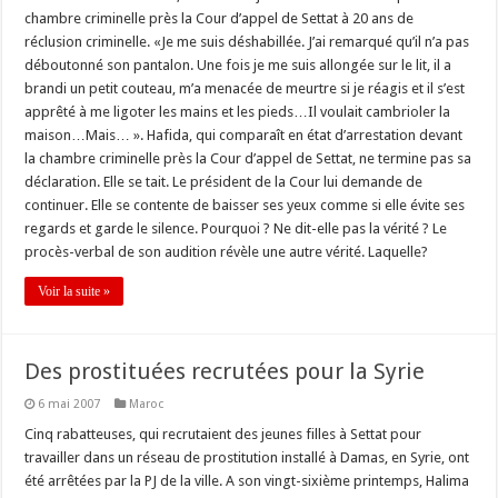
chambre criminelle près la Cour d’appel de Settat à 20 ans de
réclusion criminelle. «Je me suis déshabillée. J’ai remarqué qu’il n’a pas
déboutonné son pantalon. Une fois je me suis allongée sur le lit, il a
brandi un petit couteau, m’a menacée de meurtre si je réagis et il s’est
apprêté à me ligoter les mains et les pieds…Il voulait cambrioler la
maison…Mais… ». Hafida, qui comparaît en état d’arrestation devant
la chambre criminelle près la Cour d’appel de Settat, ne termine pas sa
déclaration. Elle se tait. Le président de la Cour lui demande de
continuer. Elle se contente de baisser ses yeux comme si elle évite ses
regards et garde le silence. Pourquoi ? Ne dit-elle pas la vérité ? Le
procès-verbal de son audition révèle une autre vérité. Laquelle?
Voir la suite »
Des prostituées recrutées pour la Syrie
6 mai 2007
Maroc
Cinq rabatteuses, qui recrutaient des jeunes filles à Settat pour
travailler dans un réseau de prostitution installé à Damas, en Syrie, ont
été arrêtées par la PJ de la ville. A son vingt-sixième printemps, Halima