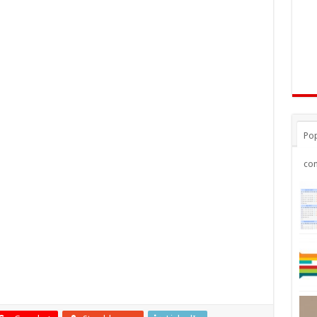
Pop
co