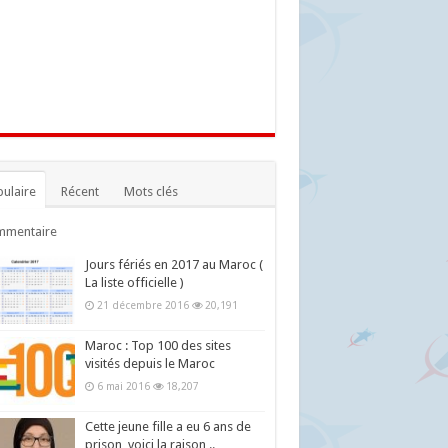
ulaire
Récent
Mots clés
mmentaire
Jours fériés en 2017 au Maroc (
La liste officielle )
21 décembre 2016
20,191
Maroc : Top 100 des sites
visités depuis le Maroc
6 mai 2016
18,207
Cette jeune fille a eu 6 ans de
prison, voici la raison ..