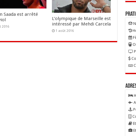
Prat
n Saada est arrêté
L’olympique de Marseille est
iol
intéressé par Mehdi Carcela
N
t 2016
Ho
1 août 2016
Fê
On
P
Co
C
Adre
H
A
P
Co
Et
Et