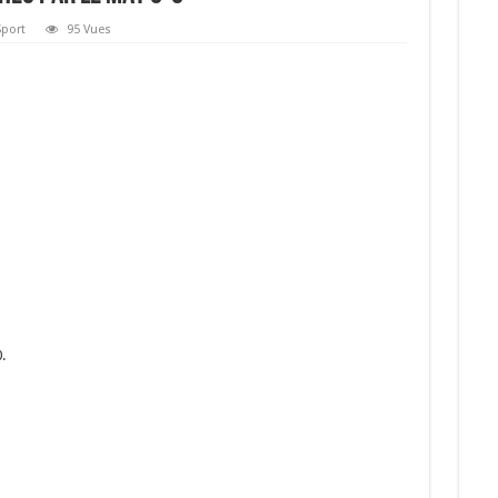
Sport
95 Vues
.