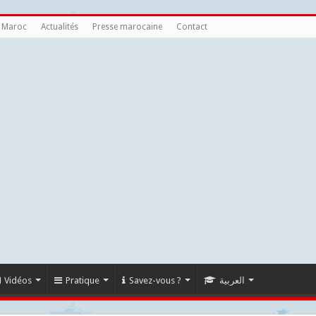
u Maroc
Actualités
Presse marocaine
Contact
Vidéos
Pratique
Savez-vous ?
العربية