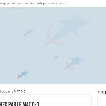
lques minutes ? c’est désormais possible ( vidéos )
hec par le MAT 0-0
Publi
hec par le MAT 0-0