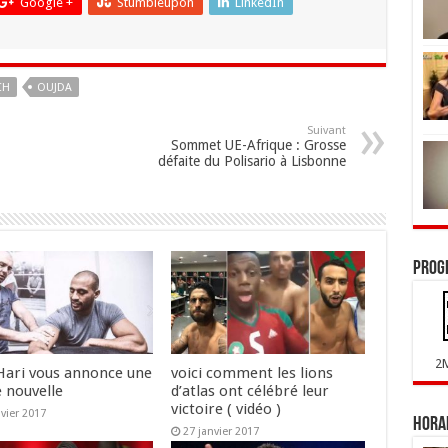
Google +
Stumbleupon
LinkedIn
CH
OUJDA
Suivant
Sommet UE-Afrique : Grosse
défaite du Polisario à Lisbonne
Prog
2
Hari vous annonce une
voici comment les lions
 nouvelle
d’atlas ont célébré leur
victoire ( vidéo )
nvier 2017
Horai
27 janvier 2017