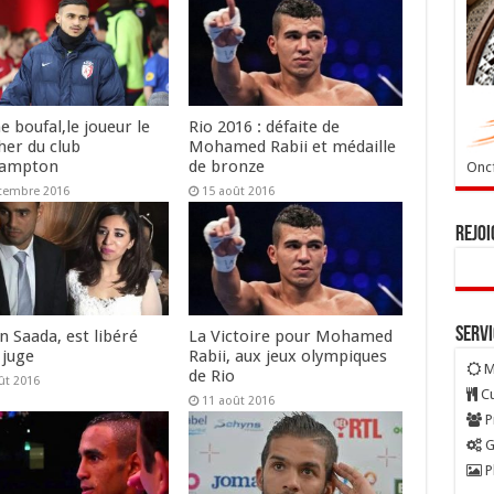
e boufal,le joueur le
Rio 2016 : défaite de
her du club
Mohamed Rabii et médaille
hampton
de bronze
Oncf
tembre 2016
15 août 2016
Rejoi
Serv
n Saada, est libéré
La Victoire pour Mohamed
 juge
Rabii, aux jeux olympiques
M
de Rio
ût 2016
Cu
11 août 2016
P
G
P