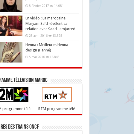
8 février 2017
14,081
En vidéo : La marocaine
Maryam Saïd révèlent sa
relation avec Saad Lamjarred
23 avril 2016
13,325
Henna : Meilleures Henna
design (Henné)
5 mai 2016
12,848
ramme télévision maroc
M programme télé
RTM programme télé
res des trains ONCF