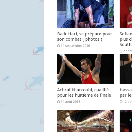
5 février 2017
Badr Hari, se prépare pour
Sofian
son combat ( photos )
plus c
Sout
14 septembre 2016
2 sep
Achraf kharroubi, qualifié
Hassa
pour les huitième de finale
par le
14 août 2016
12 ao