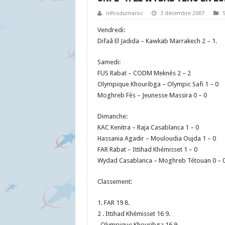
infosdumaroc
3 décembre 2007
Vendredi:
Difaâ El Jadida – Kawkab Marrakech 2 – 1.
Samedi:
FUS Rabat – CODM Meknès 2 – 2
Olympique Khouribga – Olympic Safi 1 – 0
Moghreb Fès – Jeunesse Massira 0 – 0
Dimanche:
KAC Kenitra – Raja Casablanca 1 – 0
Hassania Agadir – Mouloudia Oujda 1 – 0
FAR Rabat – Ittihad Khémisset 1 – 0
Wydad Casablanca – Moghreb Tétouan 0 – 0
Classement:
1. FAR 19 8.
2 . Ittihad Khémisset 16 9.
. Olympique Khouribga 16 9.