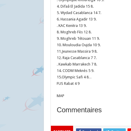
4. Difaâ El Jadida 15 8.
5. Wydad Casablanca 14 7.
6. Hassania Agadir 13 9.
. KAC Kenitra 13 9.
8. Moghreb Fès 12 8.
9. Moghreb Tétouan 11 9.
10. Mouloudia Oujda 10 9.
11.Jeunesse Massira 9 8.
12. Raja Casablanca 7 7.
. Kawkab Marrakech 7 8.
14. CODM Meknès 5 9.
15.Olympic Safi 4 8. .
FUS Rabat 4 9
MAP
Commentaires