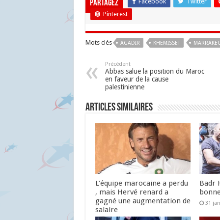
Facebook
Twitter
Partagez
Pinterest
Mots clés
AGADIR
KHEMISSET
MARRAKE
Précédent
Abbas salue la position du Maroc
en faveur de la cause
palestinienne
Articles similaires
L’équipe marocaine a perdu
Badr 
, mais Hervé renard a
bonne
gagné une augmentation de
31 ja
salaire