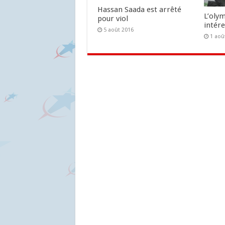
Hassan Saada est arrêté
L’olym
pour viol
intér
5 août 2016
1 aoû