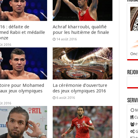
16 : défaite de
Achraf kharroubi, qualifié
ed Rabii et médaille
pour les huitième de finale
onze
14 août 2016
ût 2016
Oncf
Rejoi
ctoire pour Mohamed
La cérémonie d’ouverture
 aux jeux olympiques
des jeux olympiques 2016
o
6 août 2016
Serv
ût 2016
M
Cu
P
G