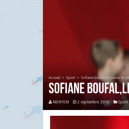
Accueil
>
Sport
>
Sofiane boufal,le joueur le 
Sofiane boufal,l
MERYEM
2 septembre 2016
Sport