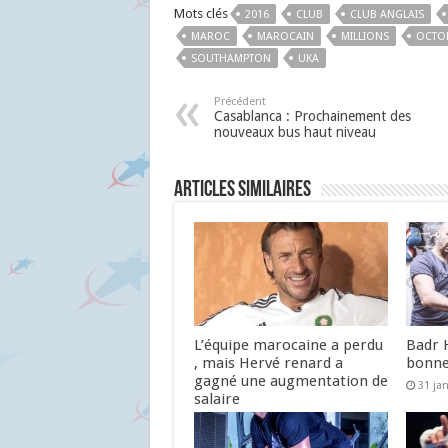
Mots clés
2016
CLUB
CLUB ANGLAIS
MAROC
MAROCAIN
MILLIONS
OCTO
SOUTHAMPTON
UKA
Précédent
Casablanca : Prochainement des
nouveaux bus haut niveau
Articles similaires
L’équipe marocaine a perdu
Badr 
, mais Hervé renard a
bonne
gagné une augmentation de
31 ja
salaire
5 février 2017