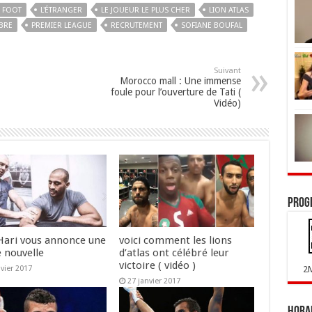
FOOT
L'ÉTRANGER
LE JOUEUR LE PLUS CHER
LION ATLAS
BRE
PREMIER LEAGUE
RECRUTEMENT
SOFIANE BOUFAL
Suivant
Morocco mall : Une immense
foule pour l’ouverture de Tati (
Vidéo)
Prog
Hari vous annonce une
voici comment les lions
 nouvelle
d’atlas ont célébré leur
victoire ( vidéo )
nvier 2017
2
27 janvier 2017
Horai