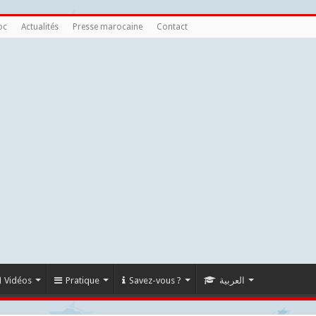
oc
Actualités
Presse marocaine
Contact
Vidéos
Pratique
Savez-vous ?
العربية