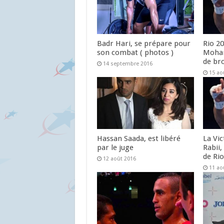
Badr Hari, se prépare pour
Rio 20
son combat ( photos )
Moham
de br
14 septembre 2016
15 ao
Hassan Saada, est libéré
La Vi
par le juge
Rabii,
de Ri
12 août 2016
11 ao