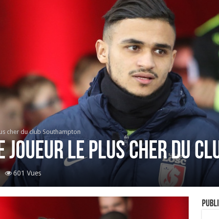
plus cher du club Southampton
e joueur le plus cher du c
601 Vues
Publi