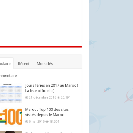
ulaire
Récent
Mots clés
mmentaire
Jours fériés en 2017 au Maroc (
La liste officielle )
21 décembre 2016
20,191
Maroc : Top 100 des sites
visités depuis le Maroc
6 mai 2016
18,204