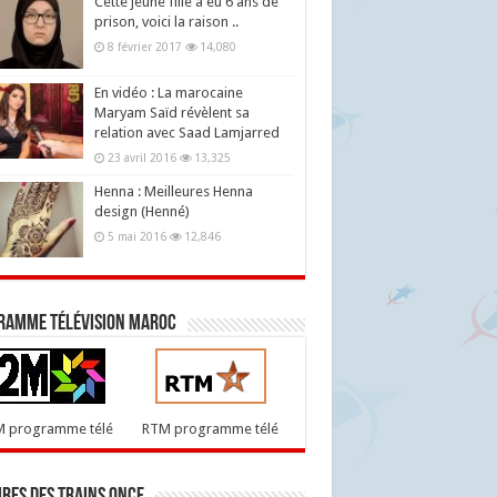
Cette jeune fille a eu 6 ans de
prison, voici la raison ..
8 février 2017
14,080
En vidéo : La marocaine
Maryam Saïd révèlent sa
relation avec Saad Lamjarred
23 avril 2016
13,325
Henna : Meilleures Henna
design (Henné)
5 mai 2016
12,846
ramme télévision maroc
M programme télé
RTM programme télé
res des trains ONCF