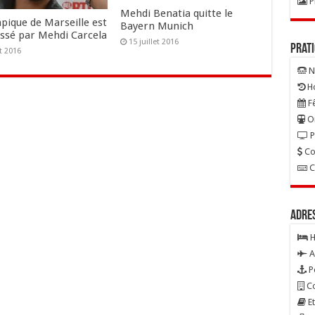
P
Mehdi Benatia quitte le
pique de Marseille est
Bayern Munich
essé par Mehdi Carcela
15 juillet 2016
Prat
t 2016
N
Ho
Fê
On
P
Co
C
Adre
H
A
P
Co
Et