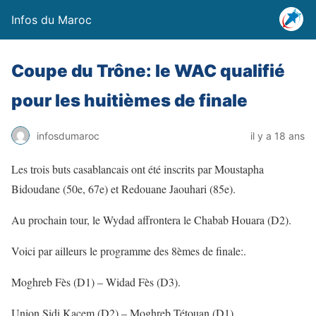
Infos du Maroc
Coupe du Trône: le WAC qualifié
pour les huitièmes de finale
infosdumaroc
il y a 18 ans
Les trois buts casablancais ont été inscrits par Moustapha
Bidoudane (50e, 67e) et Redouane Jaouhari (85e).
Au prochain tour, le Wydad affrontera le Chabab Houara (D2).
Voici par ailleurs le programme des 8èmes de finale:.
Moghreb Fès (D1) – Widad Fès (D3).
Union Sidi Kacem (D2) – Moghreb Tétouan (D1).