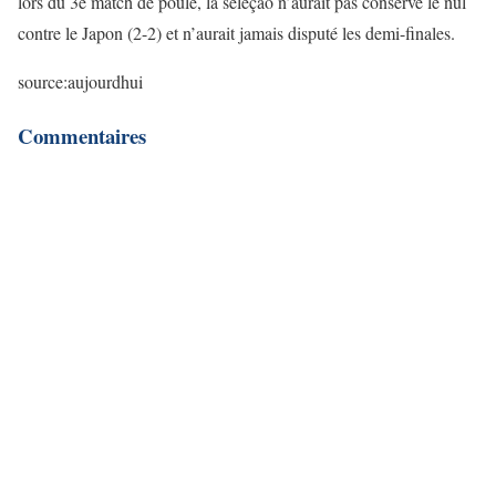
lors du 3e match de poule, la seleçao n’aurait pas conservé le nul
contre le Japon (2-2) et n’aurait jamais disputé les demi-finales.
source:aujourdhui
Commentaires