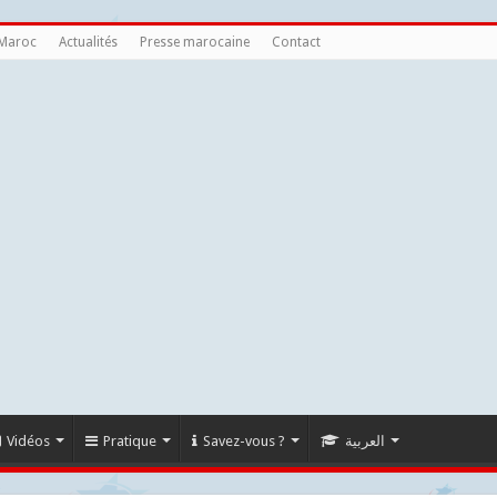
 Maroc
Actualités
Presse marocaine
Contact
Vidéos
Pratique
Savez-vous ?
العربية