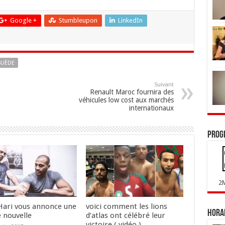
Google +
Stumbleupon
LinkedIn
SUÈDE
Suivant
Renault Maroc fournira des
véhicules low cost aux marchés
internationaux
Prog
2
Hari vous annonce une
voici comment les lions
Horai
 nouvelle
d’atlas ont célébré leur
victoire ( vidéo )