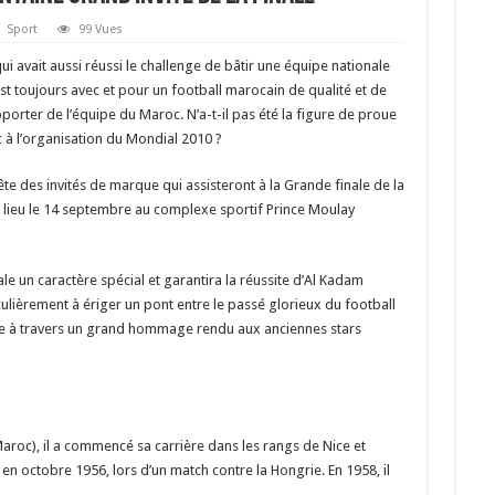
Sport
99 Vues
i avait aussi réussi le challenge de bâtir une équipe nationale
 est toujours avec et pour un football marocain de qualité et de
rter de l’équipe du Maroc. N’a-t-il pas été la figure de proue
 à l’organisation du Mondial 2010 ?
tête des invités de marque qui assisteront à la Grande finale de la
lieu le 14 septembre au complexe sportif Prince Moulay
ale un caractère spécial et garantira la réussite d’Al Kadam
ulièrement à ériger un pont entre le passé glorieux du football
 ce à travers un grand hommage rendu aux anciennes stars
aroc), il a commencé sa carrière dans les rangs de Nice et
en octobre 1956, lors d’un match contre la Hongrie. En 1958, il