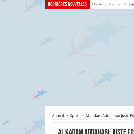
Dernières nouvelles
Un menu déjeuner dans que
Accueil
>
Sport
>
Al kadam Addahabi: Juste Fon
Al kadam Addahabi: Juste Fo