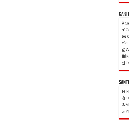
Carte
Ca
Ca
C
D
Ca
R
Co
Sant
H
Ce
Mé
Ph