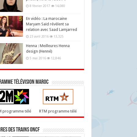
8 février 2017
14,080
En vidéo : La marocaine
Maryam Saïd révèlent sa
relation avec Saad Lamjarred
23 avril 2016
13,325
Henna : Meilleures Henna
design (Henné)
5 mai 2016
12,846
ramme télévision maroc
M programme télé
RTM programme télé
res des trains ONCF