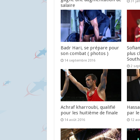
31 ja
salaire
5 février 2017
Badr Hari, se prépare pour
Sofian
son combat ( photos )
plus c
Sout
14 septembre 2016
2 sep
Achraf kharroubi, qualifié
Hassa
pour les huitième de finale
par le
14 août 2016
12 ao