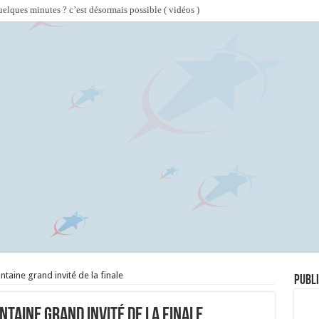
lques minutes ? c’est désormais possible ( vidéos )
taine grand invité de la finale
Publi
ntaine grand invité de la finale