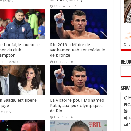
nvier 2017
27 janvier 2017
Oncf
e boufal,le joueur le
Rio 2016 : défaite de
her du club
Mohamed Rabii et médaille
hampton
de bronze
Rejoi
tembre 2016
15 août 2016
Serv
M
n Saada, est libéré
La Victoire pour Mohamed
Cu
 juge
Rabii, aux jeux olympiques
de Rio
P
ût 2016
11 août 2016
G
P