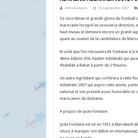
infosdumaroc
10 septembre 2007
Ce recordman et grande gloire du football qu
marocaine lorsqu’il en assurait la direction,
haut niveau et demeure encore un grand suppo
quant au soutien de la candidature du Maroc
Et voilà que l’on retrouvera M. Fontaine à la 
4ème édition d’AL Kadam Addahabi qui aura 
Abdallah à Rabat à partir de 21heures.
Un autre ingrédient qui conférera à cette fin
Addahabi 2007 qui aspire cette année, partic
national et son présent assez honorable et
marocaines du domaine.
A propos de Juste Fontaine
Juste Fontaine est né en 1933 à Marrakech (M
réussi à marquer son début en international, 
ira jouer en Suède.