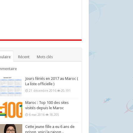
ulaire
Récent
Mots clés
mmentaire
Jours fériés en 2017 au Maroc (
La liste officielle )
21 décembre 2016
20,191
Maroc : Top 100 des sites
visités depuis le Maroc
6 mai 2016
18,205
Cette jeune fille a eu 6 ans de
prison, voici la raison ..