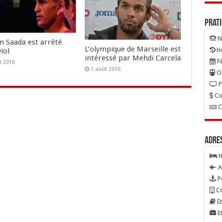
Prat
N
n Saada est arrêté
L’olympique de Marseille est
Ho
iol
intéressé par Mehdi Carcela
Fê
t 2016
1 août 2016
On
P
Co
C
Adre
H
A
P
Co
Et
Et