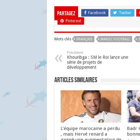
Facebook
Twitter
Partagez
Pinterest
Mots clés
FRANÇAIS
MAROC FOOTBALL
Précédent
Khouribga : SM le Roi lance une
série de projets de
développement
Articles similaires
L’équipe marocaine a perdu
Badr 
, mais Hervé renard a
bonne
gagné une augmentation de