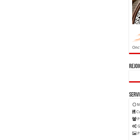
Oncf
Rejoi
Serv
M
Cu
P
G
P