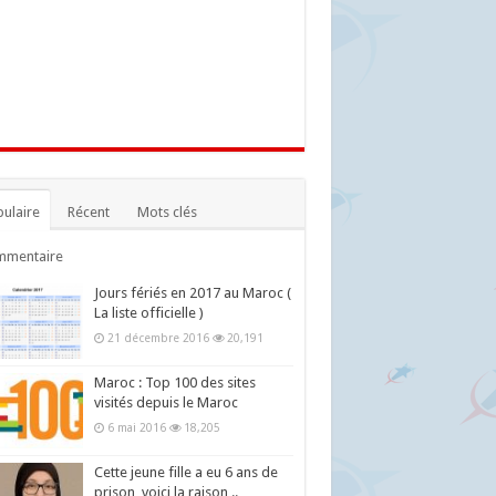
ulaire
Récent
Mots clés
mmentaire
Jours fériés en 2017 au Maroc (
La liste officielle )
21 décembre 2016
20,191
Maroc : Top 100 des sites
visités depuis le Maroc
6 mai 2016
18,205
Cette jeune fille a eu 6 ans de
prison, voici la raison ..