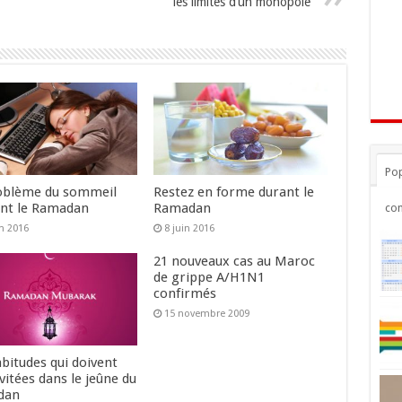
les limites d’un monopole
Pop
oblème du sommeil
Restez en forme durant le
nt le Ramadan
Ramadan
co
in 2016
8 juin 2016
21 nouveaux cas au Maroc
de grippe A/H1N1
confirmés
15 novembre 2009
bitudes qui doivent
vitées dans le jeûne du
dan