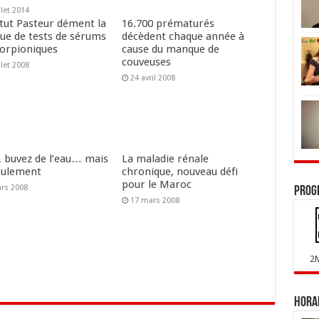
llet 2014
itut Pasteur dément la
16.700 prématurés
que de tests de sérums
décèdent chaque année à
corpioniques
cause du manque de
couveuses
llet 2008
24 avril 2008
, buvez de l’eau… mais
La maladie rénale
eulement
chronique, nouveau défi
pour le Maroc
rs 2008
Prog
17 mars 2008
2
Horai