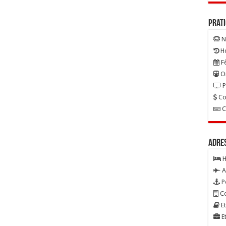
Prat
N
Ho
Fê
On
P
Co
C
Adre
H
A
P
Co
Et
Et