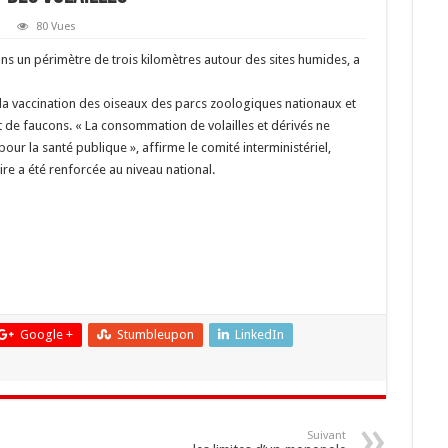
80 Vues
ans un périmètre de trois kilomètres autour des sites humides, a
s la vaccination des oiseaux des parcs zoologiques nationaux et
 de faucons. « La consommation de volailles et dérivés ne
our la santé publique », affirme le comité interministériel,
ire a été renforcée au niveau national.
Google +
Stumbleupon
LinkedIn
Suivant