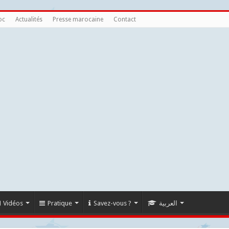
oc
Actualités
Presse marocaine
Contact
Vidéos
Pratique
Savez-vous ?
العربية