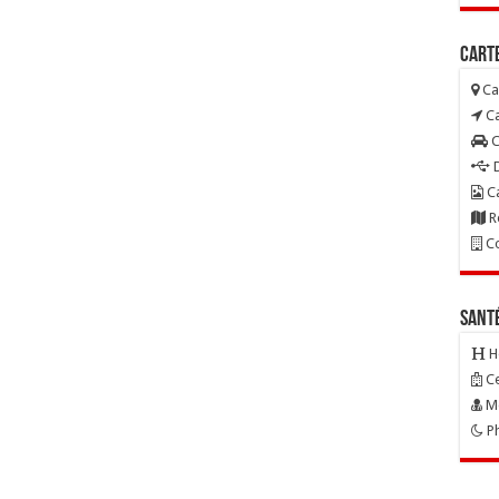
Carte
Ca
Ca
C
D
Ca
R
Co
Sant
H
Ce
Mé
Ph