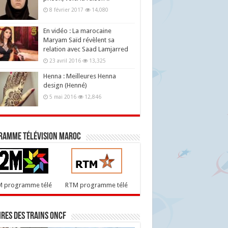
8 février 2017
14,080
En vidéo : La marocaine
Maryam Saïd révèlent sa
relation avec Saad Lamjarred
23 avril 2016
13,325
Henna : Meilleures Henna
design (Henné)
5 mai 2016
12,846
ramme télévision maroc
M programme télé
RTM programme télé
res des trains ONCF