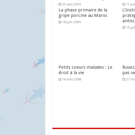
23 avril 2016
11 jui
La phase primaire de la
L’Inst
gripe porcine au Maroc
prati
antis
18 juin 2009
15 jui
Petits coeurs malades : Le
Buvez
droit à la vie
pas s
14 avril 2008
27 ma