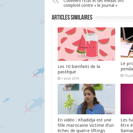
Comment l’Etat et ses médias ont
comploté contre « le Journal »
Articles similaires
Le pr
Les 10 bienfaits de la
penda
pastèque
19 ju
1 août 2016
En vidéo : Khadidja est une
Les ha
fille marocaine victime d’un
être é
échec de quatre liftings
Rama