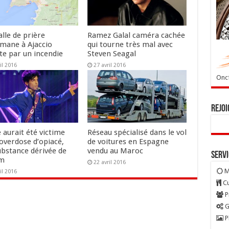
lle de prière
Ramez Galal caméra cachée
mane à Ajaccio
qui tourne très mal avec
te par un incendie
Steven Seagal
il 2016
27 avril 2016
Oncf
Rejoi
 aurait été victime
Réseau spécialisé dans le vol
 overdose d’opiacé,
de voitures en Espagne
ubstance dérivée de
vendu au Maroc
Serv
um
22 avril 2016
M
il 2016
Cu
P
G
P