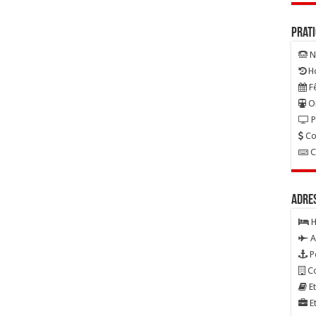
Prat
N
Ho
Fê
On
P
Co
C
Adre
H
A
P
Co
Et
Et