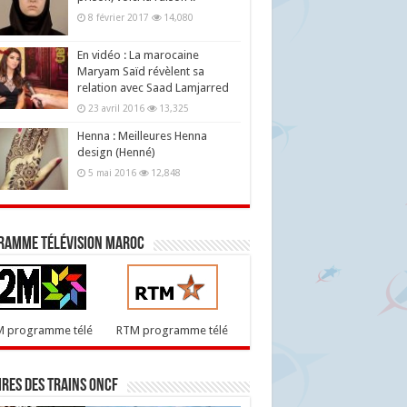
8 février 2017
14,080
En vidéo : La marocaine
Maryam Saïd révèlent sa
relation avec Saad Lamjarred
23 avril 2016
13,325
Henna : Meilleures Henna
design (Henné)
5 mai 2016
12,848
ramme télévision maroc
M programme télé
RTM programme télé
res des trains ONCF