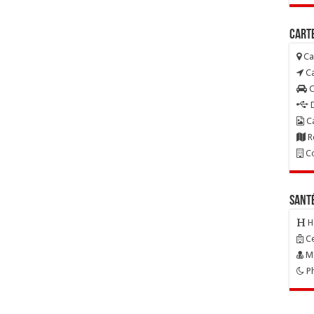
Carte
Ca
Ca
C
D
Ca
R
Co
Sant
H
Ce
Mé
Ph