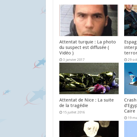
Attentat turquie : La photo
Espag
du suspect est diffusée (
interp
Vidéo )
terro
3 janvier 2017
29 oc
Attentat de Nice : La suite
Crash
de la tragédie
d’Egyp
Caire
15 juillet 2016
19 ma