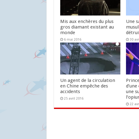
Mis aux enchères du plus
Une sa
gros diamant existant au
musul
monde
détrui
6 mai 2016
30 avr
Un agent de la circulation
Prince
en Chine empêche des
d’une
accidents
une s
l’opi
25 avril 2016
22 avr