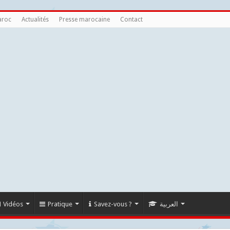
aroc
Actualités
Presse marocaine
Contact
Vidéos
Pratique
Savez-vous ?
العربية