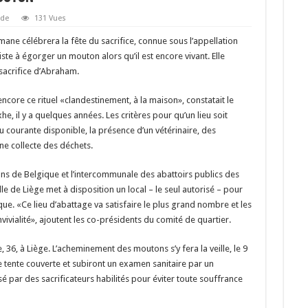
de
131 Vues
ane célébrera la fête du sacrifice, connue sous l’appellation
te à égorger un mouton alors qu’il est encore vivant. Elle
acrifice d’Abraham.
ore ce rituel «clandestinement, à la maison», constatait le
e, il y a quelques années. Les critères pour qu’un lieu soit
au courante disponible, la présence d’un vétérinaire, des
une collecte des déchets.
ans de Belgique et l’intercommunale des abattoirs publics des
e de Liège met à disposition un local – le seul autorisé – pour
que. «Ce lieu d’abattage va satisfaire le plus grand nombre et les
ivialité», ajoutent les co-présidents du comité de quartier.
e, 36, à Liège. L’acheminement des moutons s’y fera la veille, le 9
 tente couverte et subiront un examen sanitaire par un
sé par des sacrificateurs habilités pour éviter toute souffrance