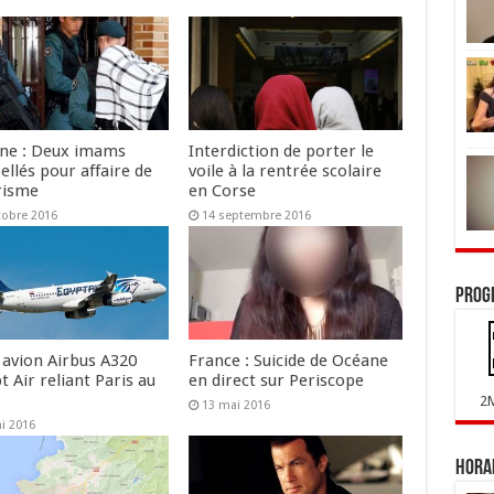
ne : Deux imams
Interdiction de porter le
ellés pour affaire de
voile à la rentrée scolaire
risme
en Corse
tobre 2016
14 septembre 2016
Prog
 avion Airbus A320
France : Suicide de Océane
t Air reliant Paris au
en direct sur Periscope
2
13 mai 2016
i 2016
Horai