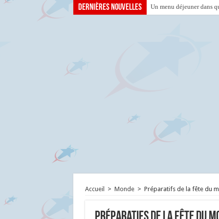
Dernières nouvelles
Un menu déjeuner dans que
Accueil
>
Monde
>
Préparatifs de la fête du 
Préparatifs de la fête du 