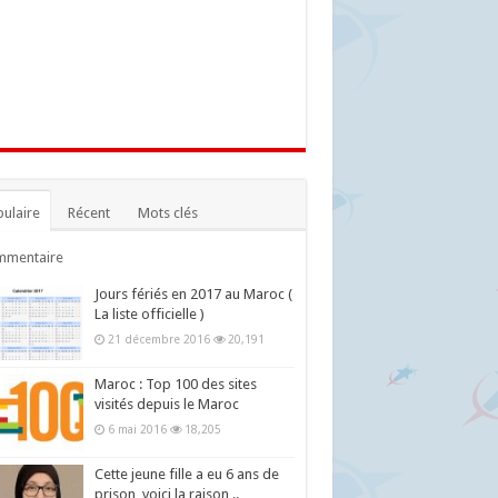
ulaire
Récent
Mots clés
mmentaire
Jours fériés en 2017 au Maroc (
La liste officielle )
21 décembre 2016
20,191
Maroc : Top 100 des sites
visités depuis le Maroc
6 mai 2016
18,205
Cette jeune fille a eu 6 ans de
prison, voici la raison ..