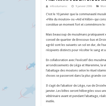
infosdumaroc
9 janvier 2006
Mon
C’est le 10 janvier que la communauté musulm
«Fête du mouton» ou «Aïd el Kébir» qui consis
constitue un moment fort et commémore le s
Mais beaucoup de musulmans pratiquaient enc
conseil de quartier de Bressoux-bas et Droixh
agréé sont les suivants: un sol en dur, de l’e
récipients distincts pour récolter le sang et 
En collaboration avec l’exécutif des musulm
arrondissements de Liège et Waremme, la vill
l’abattage des moutons selon le rituel islami
choses se passeront dans la plus grande conv
Il s’agit de l’abattoir de Liège, rue de Droixh
janvier. Les bêtes seront hébergées sous une
vétérinaire avant et pendant l’abattage, réali
inutile.