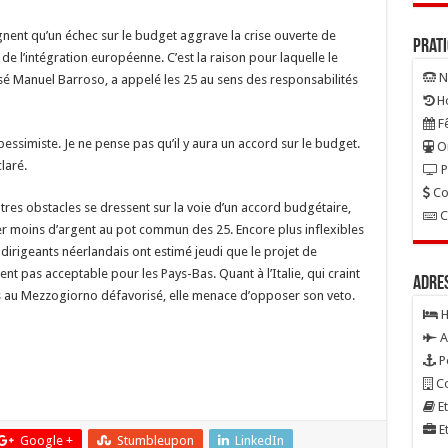
nt qu’un échec sur le budget aggrave la crise ouverte de
Prat
r de l’intégration européenne. C’est la raison pour laquelle le
N
é Manuel Barroso, a appelé les 25 au sens des responsabilités
Ho
Fê
essimiste. Je ne pense pas qu’il y aura un accord sur le budget.
On
laré.
P
Co
tres obstacles se dressent sur la voie d’un accord budgétaire,
C
r moins d’argent au pot commun des 25. Encore plus inflexibles
 dirigeants néerlandais ont estimé jeudi que le projet de
 pas acceptable pour les Pays-Bas. Quant à l’Italie, qui craint
Adre
es au Mezzogiorno défavorisé, elle menace d’opposer son veto.
H
A
P
Co
Et
Et
Google +
Stumbleupon
LinkedIn