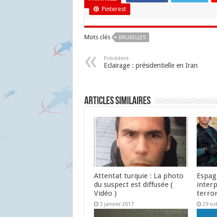
Pinterest
Mots clés
BRUXELLES
Précédent
Eclairage : présidentielle en Iran
Articles similaires
Attentat turquie : La photo
Espag
du suspect est diffusée (
interp
Vidéo )
terro
3 janvier 2017
29 oc