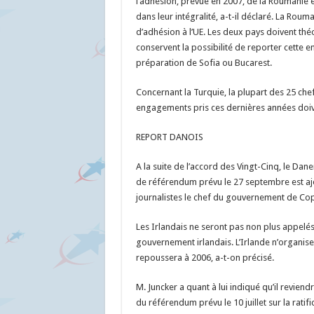
l’adhésion, prévue en 2007, de la Roumanie et 
dans leur intégralité, a-t-il déclaré. La Roum
d’adhésion à l’UE. Les deux pays doivent théo
conservent la possibilité de reporter cette e
préparation de Sofia ou Bucarest.
Concernant la Turquie, la plupart des 25 che
engagements pris ces dernières années doive
REPORT DANOIS
A la suite de l’accord des Vingt-Cinq, le Dan
de référendum prévu le 27 septembre est ajo
journalistes le chef du gouvernement de C
Les Irlandais ne seront pas non plus appelé
gouvernement irlandais. L’Irlande n’organi
repoussera à 2006, a-t-on précisé.
M. Juncker a quant à lui indiqué qu’il revie
du référendum prévu le 10 juillet sur la ratifi