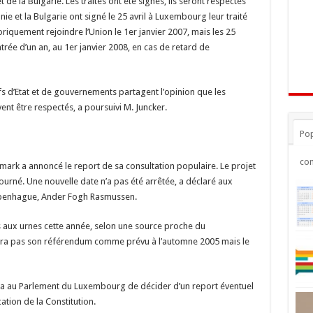
de la Bulgarie. Les traités ont été signés, ils seront respectés
anie et la Bulgarie ont signé le 25 avril à Luxembourg leur traité
riquement rejoindre l’Union le 1er janvier 2007, mais les 25
ntrée d’un an, au 1er janvier 2008, en cas de retard de
fs d’Etat et de gouvernements partagent l’opinion que les
nt être respectés, a poursuivi M. Juncker.
Pop
co
emark a annoncé le report de sa consultation populaire. Le projet
urné. Une nouvelle date n’a pas été arrêtée, a déclaré aux
openhague, Ander Fogh Rasmussen.
s aux urnes cette année, selon une source proche du
sera pas son référendum comme prévu à l’automne 2005 mais le
ndra au Parlement du Luxembourg de décider d’un report éventuel
cation de la Constitution.