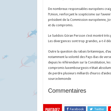
De nombreux responsables européens craigne
l’Union, renforçant le scepticisme sur l’aveni
président de la Commission européenne, Jos
et du compromis.
Le Suédois Göran Persson s’est montré très p
Les divergences sont trop grandes, a-t-il déc
Outre la question du rabais britannique, d’au
notamment la volonté des Pays-Bas de verse
depuis le référendum sur la Constitution, les
compromis luxembourgeois n’était absolument
de perdre plusieurs milliards d’euros d’aid
source:lemonde
Commentaires
Facebook
Twitter
Partagez