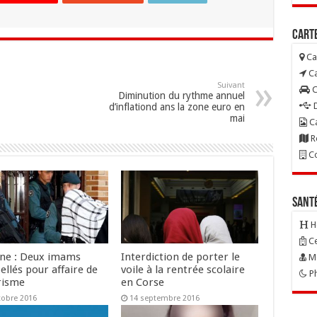
Carte
Ca
Ca
Suivant
C
Diminution du rythme annuel
D
d’inflationd ans la zone euro en
mai
Ca
R
Co
Sant
H
Ce
ne : Deux imams
Interdiction de porter le
Mé
ellés pour affaire de
voile à la rentrée scolaire
Ph
risme
en Corse
tobre 2016
14 septembre 2016