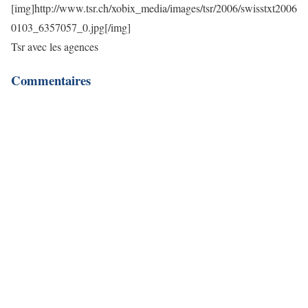
[img]http://www.tsr.ch/xobix_media/images/tsr/2006/swisstxt2006
0103_6357057_0.jpg[/img]
Tsr avec les agences
Commentaires