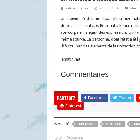
infosdumaroc
23 juin 2006
Maroc
Un individu s’est immolé par le feu, hier mat
de source sécuritaire. Résidant à Kénitra, l’i
son corps en lançant des expressions qui lai
même source. La personne, dont l’état a été 
l’hôpital par des éléments de la Protection civ
lematin.ma
Commentaires
Facebook
Twitter
Partagez
Pinterest
Mots clés
BARLAMANE
PARLEMENT
RABA
Précédent