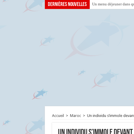
Dernières nouvelles
Un menu déjeuner dans que
Accueil
>
Maroc
>
Un individu s’immole devant
Un individu s’immole devant