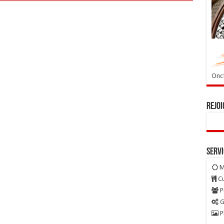
Oncf
Rejoi
Serv
M
Cu
P
G
P