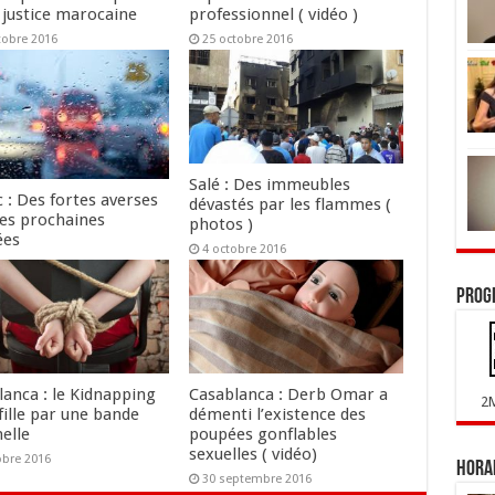
 justice marocaine
professionnel ( vidéo )
tobre 2016
25 octobre 2016
Salé : Des immeubles
 : Des fortes averses
dévastés par les flammes (
les prochaines
photos )
ées
4 octobre 2016
tobre 2016
Prog
lanca : le Kidnapping
Casablanca : Derb Omar a
2
fille par une bande
démenti l’existence des
elle
poupées gonflables
sexuelles ( vidéo)
obre 2016
Horai
30 septembre 2016