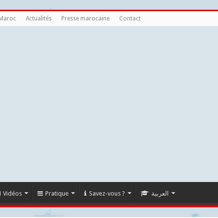
 Maroc
Actualités
Presse marocaine
Contact
Vidéos
Pratique
Savez-vous ?
العربية