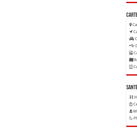
Carte
Ca
Ca
C
D
Ca
R
Co
Sant
H
Ce
Mé
Ph