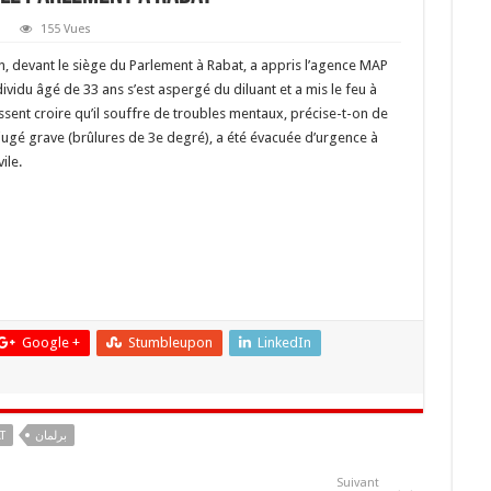
155 Vues
in, devant le siège du Parlement à Rabat, a appris l’agence MAP
ndividu âgé de 33 ans s’est aspergé du diluant et a mis le feu à
ssent croire qu’il souffre de troubles mentaux, précise-t-on de
jugé grave (brûlures de 3e degré), a été évacuée d’urgence à
ile.
Google +
Stumbleupon
LinkedIn
T
برلمان
Suivant