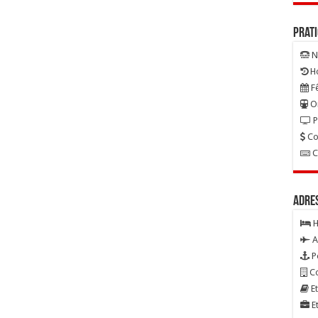
Prat
N
Ho
Fê
On
P
Co
C
Adre
H
A
P
Co
Et
Et