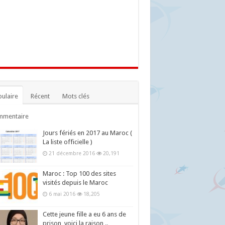
ulaire
Récent
Mots clés
mmentaire
Jours fériés en 2017 au Maroc (
La liste officielle )
21 décembre 2016
20,191
Maroc : Top 100 des sites
visités depuis le Maroc
6 mai 2016
18,205
Cette jeune fille a eu 6 ans de
prison, voici la raison ..