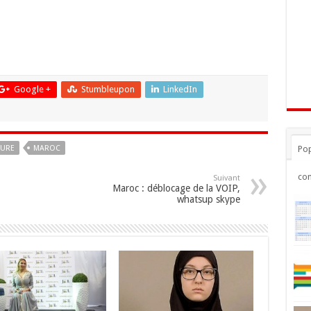
Google +
Stumbleupon
LinkedIn
EURE
MAROC
Pop
co
Suivant
Maroc : déblocage de la VOIP,
whatsup skype