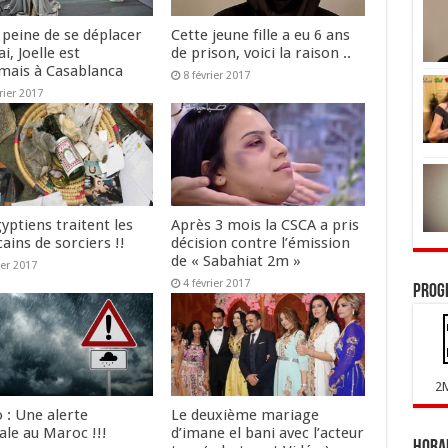
 peine de se déplacer
Cette jeune fille a eu 6 ans
i, Joelle est
de prison, voici la raison ..
mais à Casablanca
8 février 2017
rier 2017
yptiens traitent les
Après 3 mois la CSCA a pris
ains de sorciers !!
décision contre l’émission
de « Sabahiat 2m »
ier 2017
4 février 2017
Prog
2
 : Une alerte
Le deuxième mariage
ale au Maroc !!!
d’imane el bani avec l’acteur
Horai