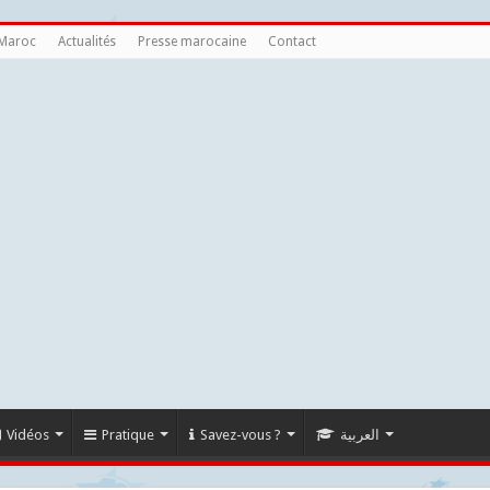
 Maroc
Actualités
Presse marocaine
Contact
Vidéos
Pratique
Savez-vous ?
العربية