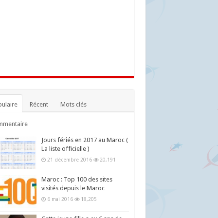
ulaire
Récent
Mots clés
mmentaire
Jours fériés en 2017 au Maroc (
La liste officielle )
21 décembre 2016
20,191
Maroc : Top 100 des sites
visités depuis le Maroc
6 mai 2016
18,205