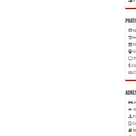
P
Prat
N
Ho
Fê
On
P
Co
C
Adre
H
A
P
Co
Et