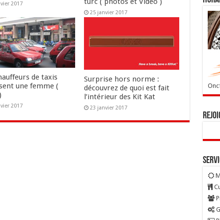
turc ( photos et Vidéo )
nvier 2017
25 janvier 2017
auffeurs de taxis
Surprise hors norme :
sent une femme (
Oncf
découvrez de quoi est fait
)
l’intérieur des Kit Kat
nvier 2017
23 janvier 2017
Rejoi
Serv
M
Cu
P
G