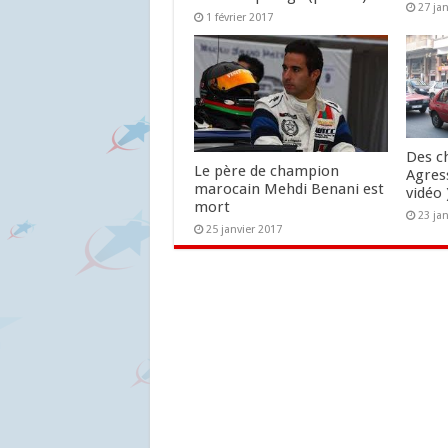
27 ja
1 février 2017
Des ch
Le père de champion
Agres
marocain Mehdi Benani est
vidéo 
mort
23 ja
25 janvier 2017