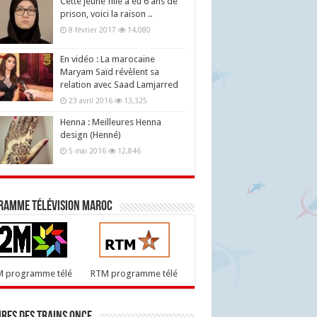
Cette jeune fille a eu 6 ans de
prison, voici la raison ..
8 février 2017
14,080
En vidéo : La marocaine
Maryam Saïd révèlent sa
relation avec Saad Lamjarred
23 avril 2016
13,325
Henna : Meilleures Henna
design (Henné)
5 mai 2016
12,846
ramme télévision maroc
M programme télé
RTM programme télé
res des trains ONCF