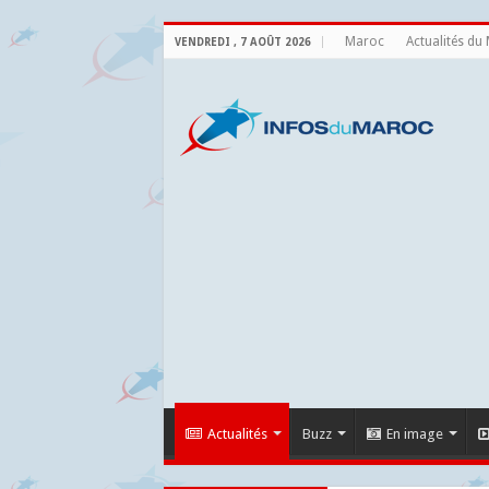
Maroc
Actualités du
VENDREDI , 7 AOÛT 2026
Actualités
Buzz
En image