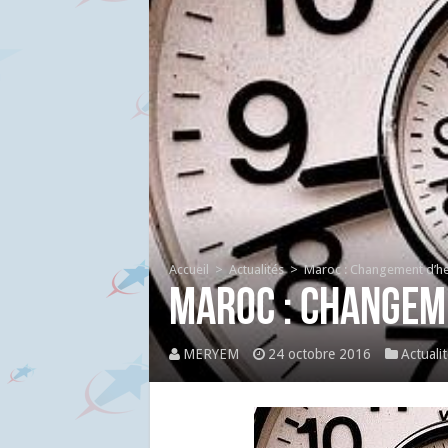
Accueil
>
Actualités
>
Maroc : Changement d’he
Maroc : Changem
MERYEM
24 octobre 2016
Actualit