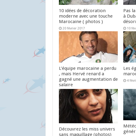
10 idées de décoration
Pas la
moderne avec une touche
à Duba
Marocaine ( photos )
désor
20 février 2017
10 fév
L’équipe marocaine a perdu
Les ég
, mais Hervé renard a
maroc
gagné une augmentation de
4 févr
salaire
5 février 2017
Météo
Découvrez les miss univers
génér
sans maquillage (photos)