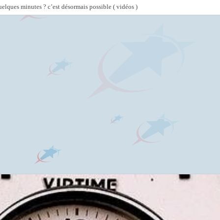
lques minutes ? c’est désormais possible ( vidéos )