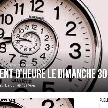
ure le dimanche 30 octobre 2016
ent d’heure le dimanche 30
és
,
Maroc
409 Vues
Publi