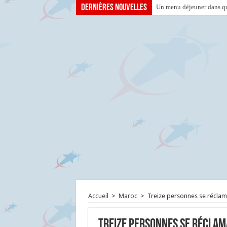
Dernières nouvelles
Un menu déjeuner dans que
Accueil
>
Maroc
>
Treize personnes se réclam
Treize personnes se réclam