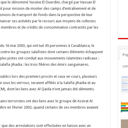
 que le dénommé Yassine El Ouerdini, chargé par Hassan El
it pour mission de monter des camps d’entraînement et de
 convois de transport de fonds dans la perspective de leur
ancer ses activités par le recours aux moyens de collectes
es membres et de crédits de consommation contractés par les
du 16 mai 2003, qui ont tué 45 personnes à Casablanca, le
ntre les groupes salafistes dont certains éléments échappent
Pop
tiples pistes ont conduit aux mouvements islamistes radicaux :
alafia Jihadia : les trois filières des émirs sanguinaires.
co
s publics lors des premiers procès et ceux en cours, plusieurs
sous les verrous, seraient affiliés à la Salafia Jihadia et au
, dont les liens avec Al Qaïda n’ont jamais été démentis.
ns terroristes ont des liens avec le groupe dit Assirat Al
aître en février 2002, quand certains de ses membres avaient
c que des arrestations sont effectuées en liaison avec un