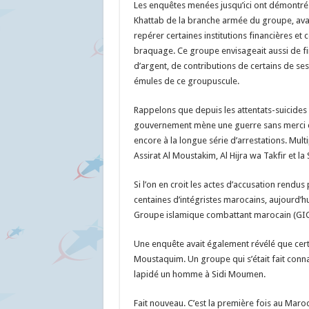
Les enquêtes menées jusqu’ici ont démontré
Khattab de la branche armée du groupe, ava
repérer certaines institutions financières et
braquage. Ce groupe envisageait aussi de fin
d’argent, de contributions de certains de s
émules de ce groupuscule.
Rappelons que depuis les attentats-suicides 
gouvernement mène une guerre sans merci co
encore à la longue série d’arrestations. Mul
Assirat Al Moustakim, Al Hijra wa Takfir et la S
Si l’on en croit les actes d’accusation rendu
centaines d’intégristes marocains, aujourd’hui 
Groupe islamique combattant marocain (GICM)
Une enquête avait également révélé que certai
Moustaquim. Un groupe qui s’était fait conn
lapidé un homme à Sidi Moumen.
Fait nouveau. C’est la première fois au Maro