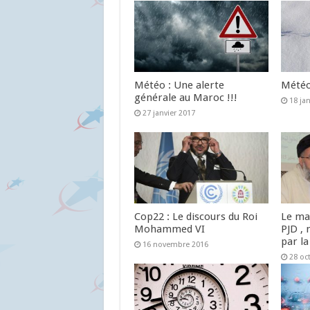
Météo : Une alerte
Météo 
générale au Maroc !!!
18 ja
27 janvier 2017
Cop22 : Le discours du Roi
Le ma
Mohammed VI
PJD , 
par la
16 novembre 2016
28 oc