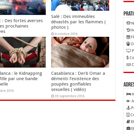
Prat
Salé : Des immeubles
 : Des fortes averses
dévastés par les flammes (
N
les prochaines
photos )
Ho
ées
4 octobre 2016
Fê
tobre 2016
On
P
Co
C
lanca : le Kidnapping
Casablanca : Derb Omar a
fille par une bande
démenti l’existence des
elle
poupées gonflables
Adre
sexuelles ( vidéo)
obre 2016
H
30 septembre 2016
A
P
Co
Et
Et