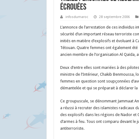
écrouées
infosdumaroc
28 septembre 2006
L’annonce de l’arrestation de ces individus 
sécurité d’un important réseau terroriste c
initiés en matière d’explosifs et évoluant à C
Tétouan. Quatre femmes ont également été arr
ancien membre de l’organisation Al Qaïda, a
Deux d’entre elles sont mariées à des pilote
ministre de l’Intérieur, Chakib Benmoussa, 
femmes en question sont soupçonnées d’avoir 
démantelée et qui se préparait à déclarer la
Ce groupuscule, se dénommant Jammaat Ansar
a réussi à recruter des islamistes radicaux 
des explosifs dans les régions de Nador et O
d’armes à feu. Tous ont comparu devant le ju
antiterroriste.