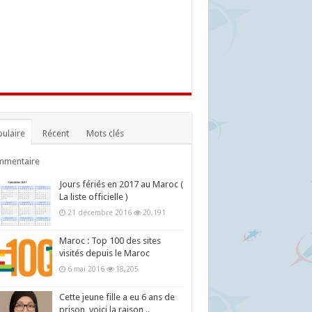
ulaire
Récent
Mots clés
mmentaire
Jours fériés en 2017 au Maroc (
La liste officielle )
21 décembre 2016
20,191
Maroc : Top 100 des sites
visités depuis le Maroc
6 mai 2016
18,205
Cette jeune fille a eu 6 ans de
prison, voici la raison ..