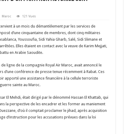
Maroc
121 Vues
intervient à un mois du démantèlement par les services de
omposé d’une cinquantaine de membres, dont cinq militaires
asablanca, Youssoufia, Sidi Yahia Gharb, Salé, Sidi Slimane et
êtées. Elles étaient en contact avec la veuve de Karim Mejjati,
battu en Arabie Saoudite.
s de ligne de la compagnie Royal Air Maroc, avait annoncé le
lors d’une conférence de presse tenue récemment à Rabat. Ces
apporté une assistance financière à la cellule terroriste
 guerre sainte au Maroc.
 El Mehdi, était dirigé par le dénommé Hassan El Khattab, qui
dans la perspective de les encadrer et les former au maniement
uezzane, d’où il comptait proclamer le jihad, après acquisition
ge d’instruction pour les accusations prévues dans la loi