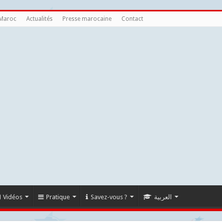
 Maroc
Actualités
Presse marocaine
Contact
Vidéos
Pratique
Savez-vous ?
العربية