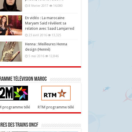
8 février 2017
14,080
En vidéo : La marocaine
Maryam Saïd révèlent sa
relation avec Saad Lamjarred
23 avril 2016
13,325
Henna : Meilleures Henna
design (Henné)
5 mai 2016
12,846
ramme télévision maroc
M programme télé
RTM programme télé
res des trains ONCF