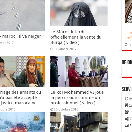
Le Maroc interdit
maroc : il va neiger !
officiellement la vente du
Burqa ( vidéo )
nvier 2017
Oncf
11 janvier 2017
Rejoi
Serv
riage des amants du
Le Roi Mohammed VI joue
n’a pas été accepté
la percussion comme un
M
 justice marocaine
professionnel ( vidéo )
Cu
tobre 2016
25 octobre 2016
P
G
P