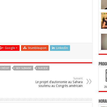
Google +
Stumbleupon
LinkedIn
Prog
CRÉDIT
SIDI SLIMANE
SUICIDE
Suivant
Le projet d’autonomie au Sahara
soutenu au Congrès américain
2
Horai