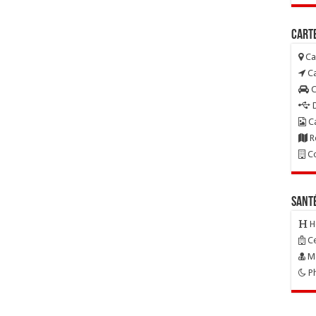
Carte
Ca
Ca
C
D
Ca
R
Co
Sant
H
Ce
Mé
Ph