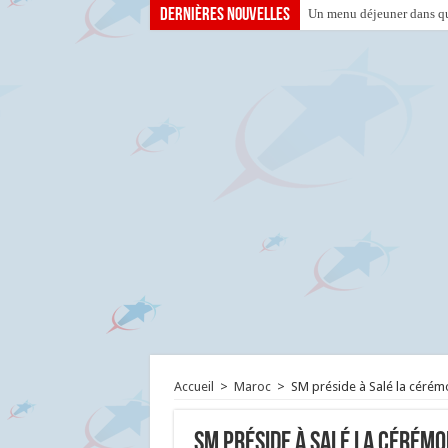
Dernières nouvelles
Un menu déjeuner dans que
Accueil
>
Maroc
>
SM préside à Salé la cérém
SM préside à Salé la cérémo