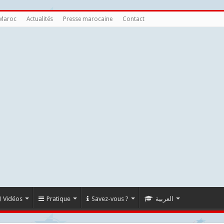
 Maroc
Actualités
Presse marocaine
Contact
Vidéos
Pratique
Savez-vous ?
العربية