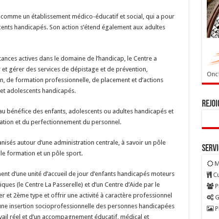
e comme un établissement médico-éducatif et social, qui a pour
scents handicapés. Son action s’étend également aux adultes
tances actives dans le domaine de l’handicap, le Centre a
 et gérer des services de dépistage et de prévention,
Oncf
on, de formation professionnelle, de placement et d’actions
 et adolescents handicapés.
Rejoi
 au bénéfice des enfants, adolescents ou adultes handicapés et
mation et du perfectionnement du personnel.
isés autour d’une administration centrale, à savoir un pôle
Serv
le formation et un pôle sport.
M
nt d’une unité d’accueil de jour d’enfants handicapés moteurs
Cu
ues (le Centre La Passerelle) et d’un Centre d’Aide par le
P
er et 2ème type et offrir une activité à caractère professionnel
G
d’une insertion socioprofessionnelle des personnes handicapées
P
ravail réel et d’un accompagnement éducatif, médical et