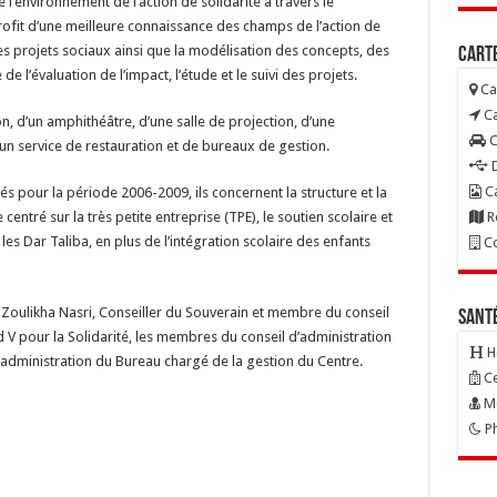
 l’environnement de l’action de solidarité à travers le
it d’une meilleure connaissance des champs de l’action de
s projets sociaux ainsi que la modélisation des concepts, des
Carte
e l’évaluation de l’impact, l’étude et le suivi des projets.
Ca
Ca
, d’un amphithéâtre, d’une salle de projection, d’une
C
un service de restauration et de bureaux de gestion.
D
Ca
 pour la période 2006-2009, ils concernent la structure et la
R
entré sur la très petite entreprise (TPE), le soutien scolaire et
les Dar Taliba, en plus de l’intégration scolaire des enfants
Co
 Zoulikha Nasri, Conseiller du Souverain et membre du conseil
Sant
 pour la Solidarité, les membres du conseil d’administration
H
’administration du Bureau chargé de la gestion du Centre.
Ce
Mé
Ph