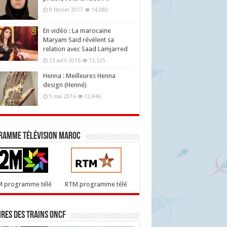
8 février 2017
14,080
En vidéo : La marocaine
Maryam Saïd révèlent sa
relation avec Saad Lamjarred
23 avril 2016
13,325
Henna : Meilleures Henna
design (Henné)
5 mai 2016
12,846
ramme télévision maroc
M programme télé
RTM programme télé
res des trains ONCF