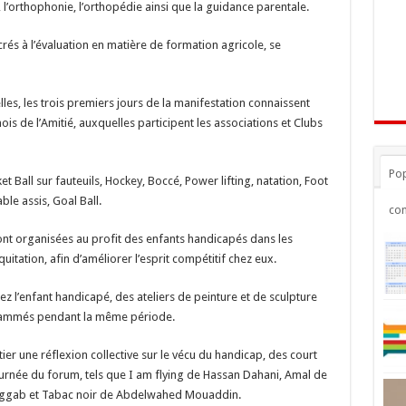
, l’orthophonie, l’orthopédie ainsi que la guidance parentale.
rés à l’évaluation en matière de formation agricole, se
les, les trois premiers jours de la manifestation connaissent
s de l’Amitié, auxquelles participent les associations et Clubs
Pop
 Ball sur fauteuils, Hockey, Boccé, Power lifting, natation, Foot
able assis, Goal Ball.
co
nt organisées au profit des enfants handicapés dans les
uitation, afin d’améliorer l’esprit compétitif chez eux.
z l’enfant handicapé, des ateliers de peinture et de sculpture
rammés pendant la même période.
er une réflexion collective sur le vécu du handicap, des court
ournée du forum, tels que I am flying de Hassan Dahani, Amal de
ggab et Tabac noir de Abdelwahed Mouaddin.