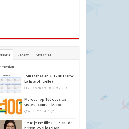
ulaire
Récent
Mots clés
mmentaire
Jours fériés en 2017 au Maroc (
La liste officielle )
21 décembre 2016
20,191
Maroc : Top 100 des sites
visités depuis le Maroc
6 mai 2016
18,205
Cette jeune fille a eu 6 ans de
prison, voici la raison ..