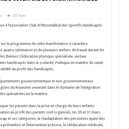
oc
223 Vues
ibus à l’association Club Al Moustakbal des Sportifs Handicapés
i sur le programme de cette manifestation à caractère
e quatre séminaires et de plusieurs ateliers de travail durant les
les thèmes: L’éducation physique spécialisée, vecteur
fants handicapés dans la scolarité, Politique en matière de santé
sibilité au profit des handicapés.
les départements gouvernementaux et non gouvernementaux
régions du Royaume oeuvrant dans le domaine de l’intégration
es spécialistes en la matière.
pliquer les parents dans la prise en charge de leurs enfants
sation au profit des parents sont organisés, les 30 et 31 mars,
icap et ses catégories, la réadaptation des personnes ayant des
prévention et l’intervention précoce, la rééducation médicale,