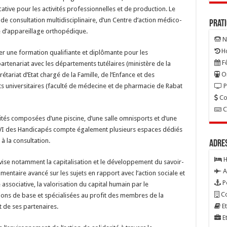
tive pour les activités professionnelles et de production. Le
e consultation multidisciplinaire, d’un Centre d’action médico-
Prat
é d’appareillage orthopédique.
N
Ho
rer une formation qualifiante et diplômante pour les
Fê
artenariat avec les départements tutélaires (ministère de la
On
rétariat d’Etat chargé de la Famille, de l’Enfance et des
P
 universitaires (faculté de médecine et de pharmacie de Rabat
Co
C
nités composées d’une piscine, d’une salle omnisports et d’une
VI des Handicapés compte également plusieurs espaces dédiés
 à la consultation.
Adre
H
é vise notamment la capitalisation et le développement du savoir-
A
entaire avancé sur les sujets en rapport avec l’action sociale et
P
associative, la valorisation du capital humain par le
Co
ons de base et spécialisées au profit des membres de la
Et
 de ses partenaires.
Et