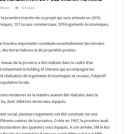
Maroc
125 Vues
, la première tranche de ce projet qui sera achevée en 2010,
onomiques, 131 locaux commerciaux, 339 logements économiques,
e foncière importante constituée essentiellement des terrains
t, des terres habous et de propriétés privées.
niveau de la province a été réalisée dans le cadre d’un
nt notamment le holding Al Omrane qui accompagne les
à la réalisation de logements économiques et sociaux, l’objectif
population locale.
mes modernes en la matière avaient été réalisées dans la
ha, dont 2684 lots de terrains équipés.
t social, plusieurs logements ont été construits sur une
ifférents centres de la province. Créée en 1997, la province avait
ucturation des quartiers sous équipés. A son arrivée, SM le Roi
 Royale qui rendait les honneurs avant d’être salué par MM.