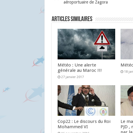
aéroportuaire de Zagora
Articles similaires
Météo : Une alerte
Météo 
générale au Maroc !!!
18 ja
27 janvier 2017
Cop22 : Le discours du Roi
Le ma
Mohammed VI
PJD , 
par la