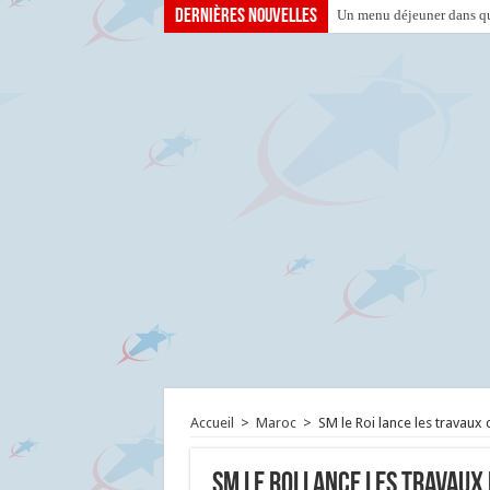
Dernières nouvelles
Un menu déjeuner dans que
Accueil
>
Maroc
>
SM le Roi lance les travaux 
SM le Roi lance les travaux 