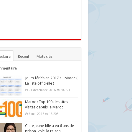
ulaire
Récent
Mots clés
mmentaire
Jours fériés en 2017 au Maroc (
La liste officielle )
21 décembre 2016
20,191
Maroc : Top 100 des sites
visités depuis le Maroc
6 mai 2016
18,205
Cette jeune fille a eu 6 ans de
prison, voici la raison ..