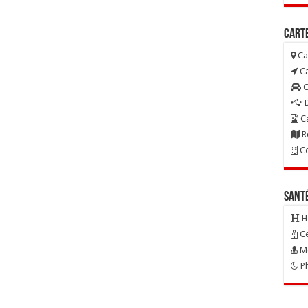
Carte
Ca
Ca
C
D
Ca
R
Co
Sant
H
Ce
Mé
Ph