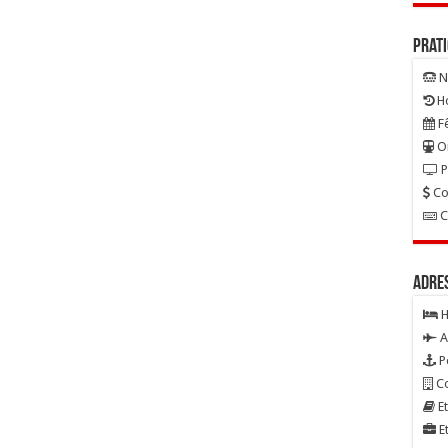
Prat
N
Ho
Fê
On
P
Co
C
Adre
H
A
P
Co
Et
Et