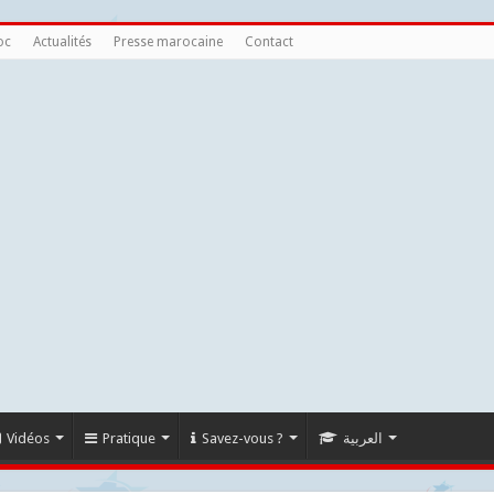
oc
Actualités
Presse marocaine
Contact
Vidéos
Pratique
Savez-vous ?
العربية