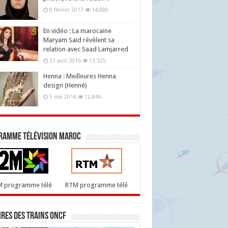
8 février 2017
14,080
En vidéo : La marocaine
Maryam Saïd révèlent sa
relation avec Saad Lamjarred
23 avril 2016
13,325
Henna : Meilleures Henna
design (Henné)
5 mai 2016
12,846
ramme télévision maroc
M programme télé
RTM programme télé
res des trains ONCF