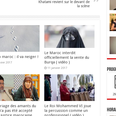
Khatami revient sur le devant de
la scène
Le Maroc interdit
maroc : il va neiger !
officiellement la vente du
Burqa ( vidéo )
nvier 2017
11 janvier 2017
Prog
2
riage des amants du
Le Roi Mohammed VI joue
Horai
n’a pas été accepté
la percussion comme un
 justice marocaine
professionnel ( vidéo )