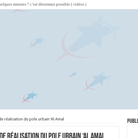
lques minutes ? c’est désormais possible ( vidéos )
de réalisation du pole urbain ‘Al Amal
Publi
de réalisation du pole urbain ‘Al Amal