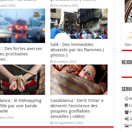
tobre 2016
25 octobre 2016
Salé : Des immeubles
Oncf
 : Des fortes averses
dévastés par les flammes (
les prochaines
photos )
ées
Rejoi
4 octobre 2016
tobre 2016
Serv
M
lanca : le Kidnapping
Casablanca : Derb Omar a
Cu
fille par une bande
démenti l’existence des
elle
poupées gonflables
P
sexuelles ( vidéo)
obre 2016
G
30 septembre 2016
P