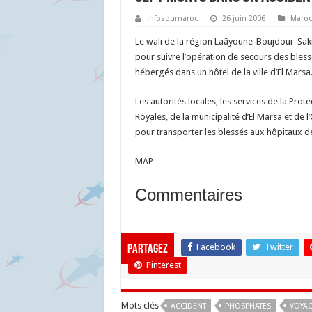
infosdumaroc
26 juin 2006
Maroc
Le wali de la région Laâyoune-Boujdour-Sakia 
pour suivre l’opération de secours des bless
hébergés dans un hôtel de la ville d’El Marsa
Les autorités locales, les services de la Pro
Royales, de la municipalité d’El Marsa et de
pour transporter les blessés aux hôpitaux de
MAP
Commentaires
Facebook
Twitter
Partagez
Pinterest
Mots clés
ACCIDENT
PHOSPHATES
VOYA