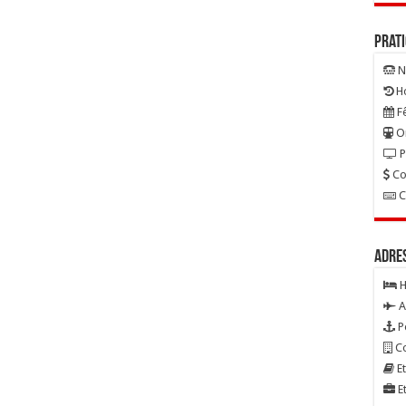
Prat
N
Ho
Fê
On
P
Co
C
Adre
H
A
P
Co
Et
Et