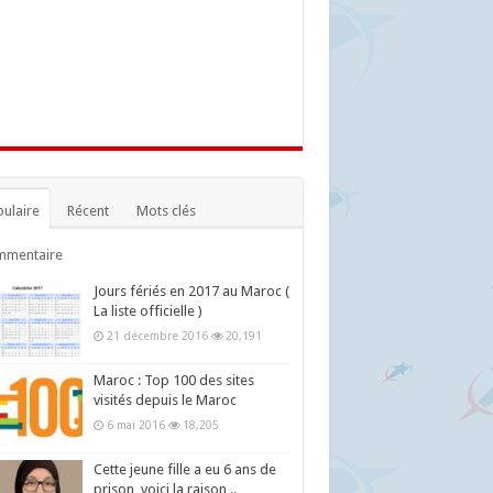
ulaire
Récent
Mots clés
mmentaire
Jours fériés en 2017 au Maroc (
La liste officielle )
21 décembre 2016
20,191
Maroc : Top 100 des sites
visités depuis le Maroc
6 mai 2016
18,205
Cette jeune fille a eu 6 ans de
prison, voici la raison ..