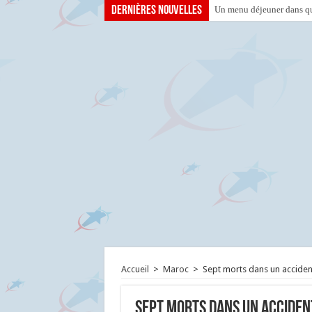
Dernières nouvelles
Un menu déjeuner dans que
Accueil
>
Maroc
>
Sept morts dans un acciden
Sept morts dans un acciden