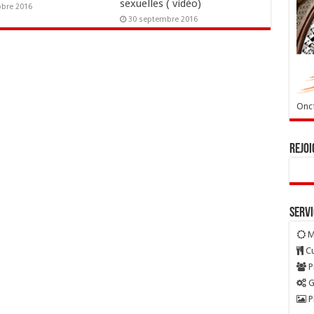
sexuelles ( vidéo)
obre 2016
30 septembre 2016
Oncf
Rejoi
Serv
M
Cu
P
G
P