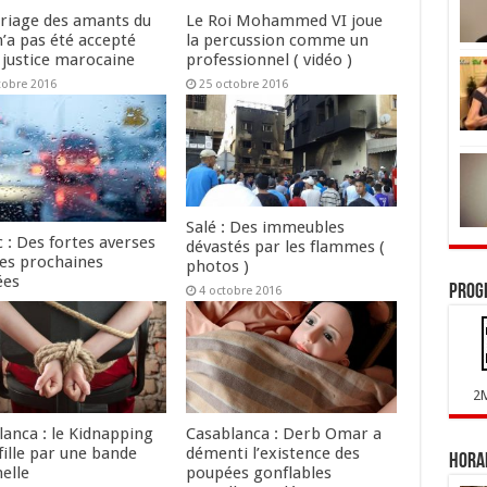
riage des amants du
Le Roi Mohammed VI joue
n’a pas été accepté
la percussion comme un
 justice marocaine
professionnel ( vidéo )
tobre 2016
25 octobre 2016
Salé : Des immeubles
 : Des fortes averses
dévastés par les flammes (
les prochaines
photos )
ées
Prog
4 octobre 2016
tobre 2016
2
lanca : le Kidnapping
Casablanca : Derb Omar a
fille par une bande
démenti l’existence des
Horai
elle
poupées gonflables