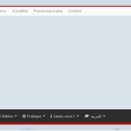
aroc
Actualités
Presse marocaine
Contact
Vidéos
Pratique
Savez-vous ?
العربية