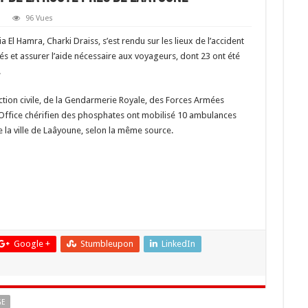
96 Vues
El Hamra, Charki Draiss, s’est rendu sur les lieux de l’accident
és et assurer l’aide nécessaire aux voyageurs, dont 23 ont été
.
tection civile, de la Gendarmerie Royale, des Forces Armées
 l’Office chérifien des phosphates ont mobilisé 10 ambulances
 la ville de Laâyoune, selon la même source.
Google +
Stumbleupon
LinkedIn
GE