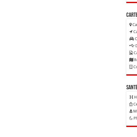
Carte
Ca
Ca
C
D
Ca
R
Co
Sant
H
Ce
Mé
Ph