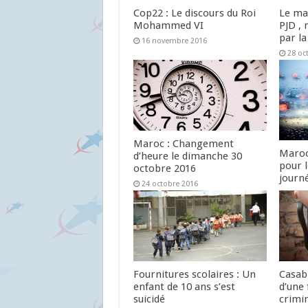
Cop22 : Le discours du Roi
Le ma
Mohammed VI
PJD , 
par la
16 novembre 2016
28 oc
Maroc : Changement
Maroc
d’heure le dimanche 30
pour 
octobre 2016
journ
24 octobre 2016
24 oc
Fournitures scolaires : Un
Casab
enfant de 10 ans s’est
d’une 
suicidé
crimin