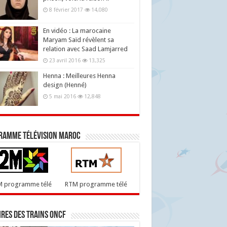
8 février 2017
14,080
En vidéo : La marocaine
Maryam Saïd révèlent sa
relation avec Saad Lamjarred
23 avril 2016
13,325
Henna : Meilleures Henna
design (Henné)
5 mai 2016
12,848
ramme télévision maroc
M programme télé
RTM programme télé
res des trains ONCF