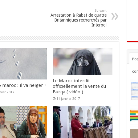
Suivant
Arrestation à Rabat de quatre
Britanniques recherchés par
Interpol
Pop
co
Le Maroc interdit
maroc : il va neiger !
officiellement la vente du
Burqa ( vidéo )
nvier 2017
11 janvier 2017