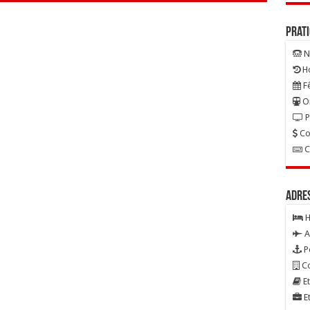
Prat
N
Ho
Fê
On
P
Co
C
Adre
H
A
P
Co
Et
Et