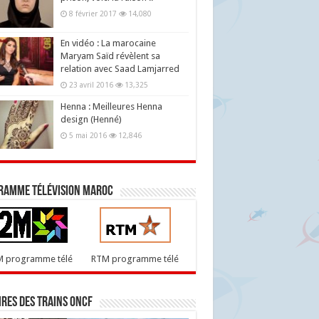
8 février 2017
14,080
En vidéo : La marocaine
Maryam Saïd révèlent sa
relation avec Saad Lamjarred
23 avril 2016
13,325
Henna : Meilleures Henna
design (Henné)
5 mai 2016
12,846
ramme télévision maroc
M programme télé
RTM programme télé
res des trains ONCF