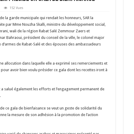
152 Vues
e la garde municipale qui rendait les honneurs, SAR la
uite par Mme Nouzha Skalli, ministre du développement social,
Amrani, wali de la région Rabat Salé Zemmour Zaers et
r Bahraoui, président du conseil de la ville, le colonel major
d’armes de Rabat-Salé et des épouses des ambassadeurs
e allocution dans laquelle elle a exprimé ses remerciements et
pour avoir bien voulu présider ce gala dont les recettes iront à
 a salué également les efforts et l’engagement permanent de
.
 de ce gala de bienfaisance se veut un geste de solidarité du
nne la mesure de son adhésion à la promotion de l’action
oire varié de chansons arabes et marocaines présenté par