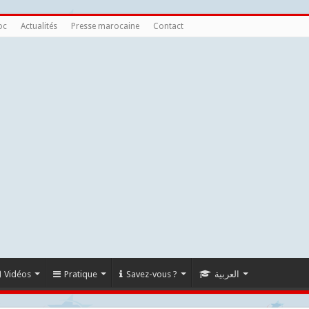
oc
Actualités
Presse marocaine
Contact
Vidéos
Pratique
Savez-vous ?
العربية