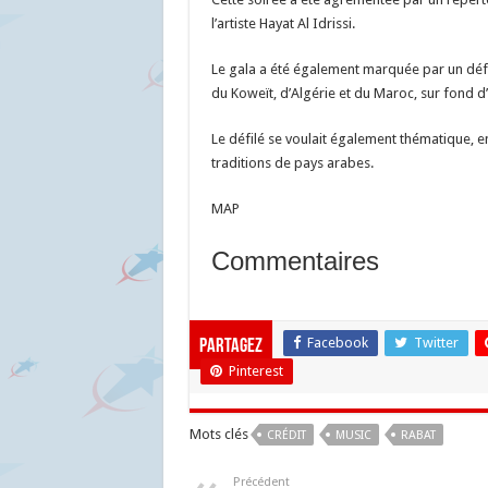
l’artiste Hayat Al Idrissi.
Le gala a été également marquée par un défi
du Koweït, d’Algérie et du Maroc, sur fond 
Le défilé se voulait également thématique, 
traditions de pays arabes.
MAP
Commentaires
Facebook
Twitter
Partagez
Pinterest
Mots clés
CRÉDIT
MUSIC
RABAT
Précédent