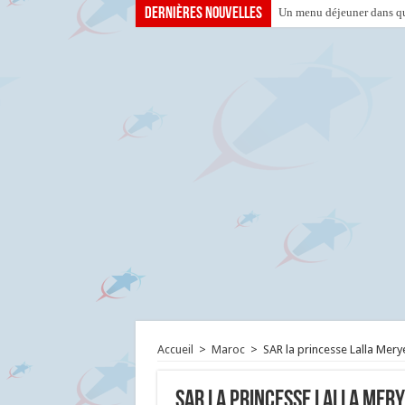
Dernières nouvelles
Un menu déjeuner dans que
Accueil
>
Maroc
>
SAR la princesse Lalla Mer
SAR la princesse Lalla Mery