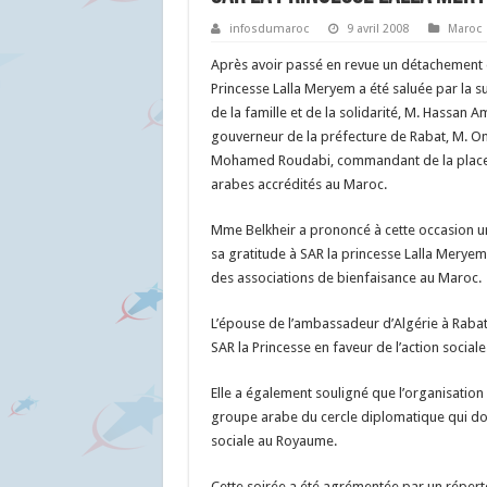
infosdumaroc
9 avril 2008
Maroc
Après avoir passé en revue un détachement d
Princesse Lalla Meryem a été saluée par la s
de la famille et de la solidarité, M. Hassan 
gouverneur de la préfecture de Rabat, M. Oma
Mohamed Roudabi, commandant de la place 
arabes accrédités au Maroc.
Mme Belkheir a prononcé à cette occasion un
sa gratitude à SAR la princesse Lalla Meryem 
des associations de bienfaisance au Maroc.
L’épouse de l’ambassadeur d’Algérie à Rabat
SAR la Princesse en faveur de l’action sociale
Elle a également souligné que l’organisation
groupe arabe du cercle diplomatique qui do
sociale au Royaume.
Cette soirée a été agrémentée par un répert