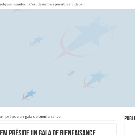
lques minutes ? c’est désormais possible ( vidéos )
yem préside un gala de bienfaisance
Publi
em préside un gala de bienfaisance