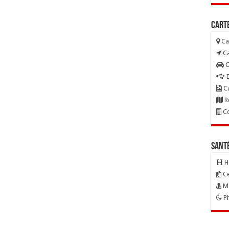
Carte
Ca
Ca
C
D
Ca
R
Co
Sant
H
Ce
Mé
Ph