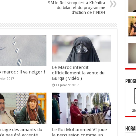
SM le Roi s’enquiert à Khénifra
du bilan et du programme
d’action de l’INDH
Le Maroc interdit
maroc : il va neiger !
officiellement la vente du
Burqa ( vidéo )
nvier 2017
Prog
11 janvier 2017
2
Horai
riage des amants du
Le Roi Mohammed VI joue
n’a pas été accepté
la percussion comme un