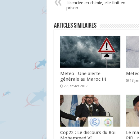
Licenciée en chimie, elle finit en
prison
Articles similaires
Météo : Une alerte
Météo 
générale au Maroc !!!
18 ja
27 janvier 2017
Cop22 : Le discours du Roi
Le ma
Mohammed VI
PJD , 