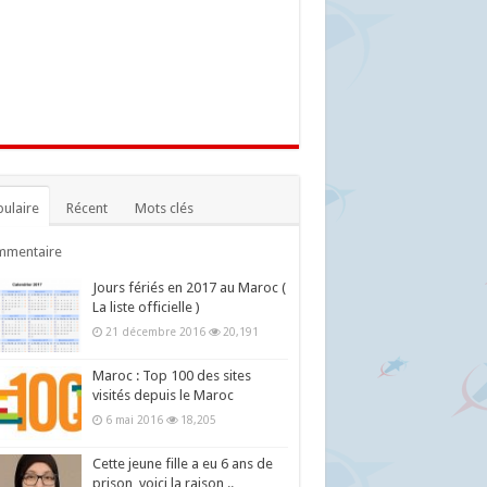
ulaire
Récent
Mots clés
mmentaire
Jours fériés en 2017 au Maroc (
La liste officielle )
21 décembre 2016
20,191
Maroc : Top 100 des sites
visités depuis le Maroc
6 mai 2016
18,205
Cette jeune fille a eu 6 ans de
prison, voici la raison ..