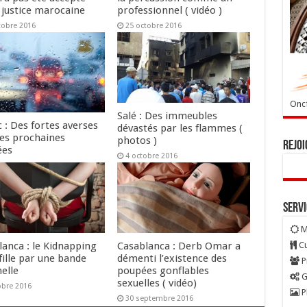
 justice marocaine
professionnel ( vidéo )
tobre 2016
25 octobre 2016
Oncf
Salé : Des immeubles
 : Des fortes averses
dévastés par les flammes (
les prochaines
photos )
Rejoi
ées
4 octobre 2016
tobre 2016
Serv
M
Cu
lanca : le Kidnapping
Casablanca : Derb Omar a
fille par une bande
démenti l’existence des
P
elle
poupées gonflables
G
sexuelles ( vidéo)
obre 2016
P
30 septembre 2016