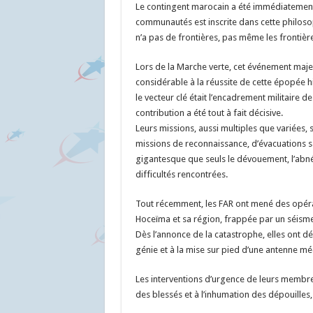
Le contingent marocain a été immédiatement a
communautés est inscrite dans cette philosop
n’a pas de frontières, pas même les frontièr
Lors de la Marche verte, cet événement majeu
considérable à la réussite de cette épopée h
le vecteur clé était l’encadrement militaire de
contribution a été tout à fait décisive.
Leurs missions, aussi multiples que variées, 
missions de reconnaissance, d’évacuations sa
gigantesque que seuls le dévouement, l’abné
difficultés rencontrées.
Tout récemment, les FAR ont mené des opérat
Hoceïma et sa région, frappée par un séisme
Dès l’annonce de la catastrophe, elles ont 
génie et à la mise sur pied d’une antenne méd
Les interventions d’urgence de leurs membres
des blessés et à l’inhumation des dépouille