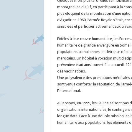
Quelques mois plus tard, elles se mobilisère
montagneuse du Rif, en participant à la const
plus éloquent de la mobilisation d’une nati
d’Agadir en 1960, l’Armée Royale s’était, en
sinistrées et participer activement aux travau
Fidèles à leur œuvre humanitaire, les Force
humanitaire de grande envergure en Somalie
populations somaliennes en détresse découvr
marocains. Un hôpital à vocation multidiscipl
préventive était ainsi ouvert. Il a accueilli 
des vaccinations.
Une polyvalence des prestations médicales et
sont venus conforter la réputation de l’armé
l’international.
Au Kosovo, en 1999, les FAR ne se sont pas d
organisations internationales, le contingent 
longue date. Face à une double mission, en l’
humanitaire aux populations, les éléments d