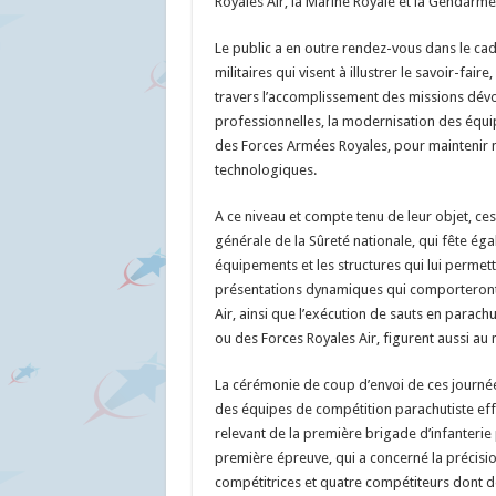
Royales Air, la Marine Royale et la Gendarme
Le public a en outre rendez-vous dans le ca
militaires qui visent à illustrer le savoir-fai
travers l’accomplissement des missions dévo
professionnelles, la modernisation des équi
des Forces Armées Royales, pour maintenir 
technologiques.
A ce niveau et compte tenu de leur objet, ces
générale de la Sûreté nationale, qui fête éga
équipements et les structures qui lui permett
présentations dynamiques qui comporteront
Air, ainsi que l’exécution de sauts en parach
ou des Forces Royales Air, figurent aussi au
La cérémonie de coup d’envoi de ces journ
des équipes de compétition parachutiste eff
relevant de la première brigade d’infanterie 
première épreuve, qui a concerné la précisio
compétitrices et quatre compétiteurs dont d