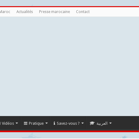
 Maroc
Actualités
Presse marocaine
Contact
Vidéos
Pratique
Savez-vous ?
العربية