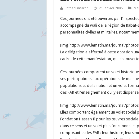
infosdumaroc
21 janvier 2006
Ma
Ces journées ont été ouvertes par l’inspecteu
accompagné du wali de la région de Rabat-S
personnalités civiles et militaires, notamment
[img]http://www.lematin.ma/journal/photos
La délégation a effectué à cette occasion une
cadre de cette manifestation, qui est ouvert
Ces journées comportent un volet historique 
ses participations aux opérations de maintie
populations et de la nation et un volet formati
des FAR et l’enseignement qui y est dispensé
[img]http://www.lematin.ma/journal/photo
Elles comportent également un volet social p
Fondation Hassan Il pour les œuvres sociales
dans ce sens et un volet plus fonctionnel et 
composantes des FAR : leur histoire, leurs mi