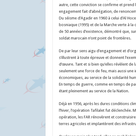
autre, cette conviction se confirme et prend 
engagement fait d’abnégation, de renoncemen
Du séisme d’Agadir en 1960 à celui d’Al Hoceï
bosniaque (1995) et de la Marche verte à la c
de 50 années d’existence, démontré que, sur
soldat marocain n’ont point de frontières.
De par leur sens aigu d’engagement et d’orga
s’illustrent à toute épreuve et donnent l’ex
d’œuvre. Tant et si bien qu’elles révèlent de l
seulement une force de feu, mais aussi une i
économiques, au service de la solidarité hu
En temps de guerre, comme en temps de pai
étant pleinement au service de la Nation.
Déjà en 1956, après les dures conditions cli
l’hiver, l’opération Tafilalet fut déclenchée. 
opération, les FAR rénovèrent et construisire
terres agricoles et implantèrent des infrastr