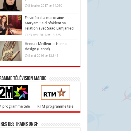
8 février 2017
14,080
En vidéo : La marocaine
Maryam Saïd révèlent sa
relation avec Saad Lamjarred
23 avril 2016
13,325
Henna : Meilleures Henna
design (Henné)
5 mai 2016
12,846
ramme télévision maroc
M programme télé
RTM programme télé
res des trains ONCF