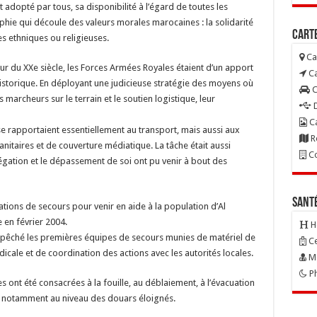
dopté par tous, sa disponibilité à l’égard de toutes les
hie qui découle des valeurs morales marocaines : la solidarité
Carte
es ethniques ou religieuses.
Ca
r du XXe siècle, les Forces Armées Royales étaient d’un apport
Ca
istorique. En déployant une judicieuse stratégie des moyens où
C
s marcheurs sur le terrain et le soutien logistique, leur
D
Ca
se rapportaient essentiellement au transport, mais aussi aux
R
nitaires et de couverture médiatique. La tâche était aussi
Co
gation et le dépassement de soi ont pu venir à bout des
Sant
ions de secours pour venir en aide à la population d’Al
 en février 2004.
H
dépêché les premières équipes de secours munies de matériel de
Ce
icale et de coordination des actions avec les autorités locales.
Mé
Ph
 ont été consacrées à la fouille, au déblaiement, à l’évacuation
s, notamment au niveau des douars éloignés.