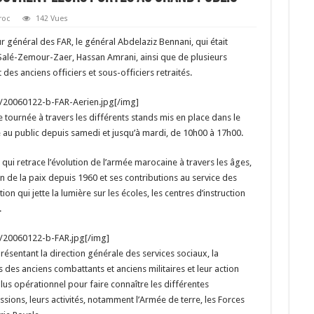
roc
142 Vues
r général des FAR, le général Abdelaziz Bennani, qui était
alé-Zemour-Zaer, Hassan Amrani, ainsi que de plusieurs
 des anciens officiers et sous-officiers retraités.
/20060122-b-FAR-Aerien.jpg[/img]
 tournée à travers les différents stands mis en place dans le
e au public depuis samedi et jusqu’à mardi, de 10h00 à 17h00.
qui retrace l’évolution de l’armée marocaine à travers les âges,
n de la paix depuis 1960 et ses contributions au service des
on qui jette la lumière sur les écoles, les centres d’instruction
.
s/20060122-b-FAR.jpg[/img]
résentant la direction générale des services sociaux, la
 des anciens combattants et anciens militaires et leur action
plus opérationnel pour faire connaître les différentes
ssions, leurs activités, notamment l’Armée de terre, les Forces