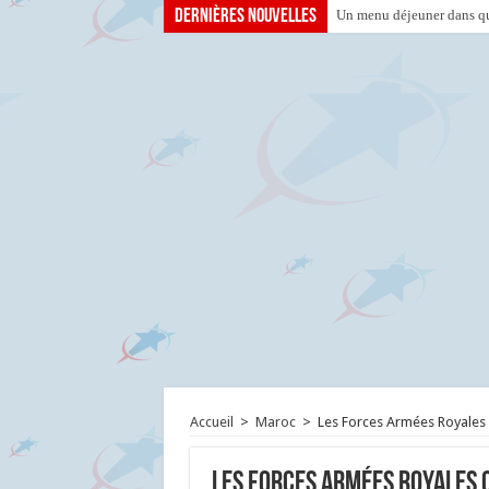
Dernières nouvelles
Un menu déjeuner dans que
Accueil
>
Maroc
>
Les Forces Armées Royales 
Les Forces Armées Royales 