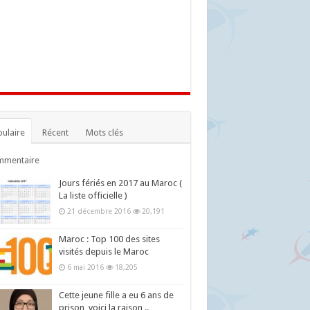
ulaire
Récent
Mots clés
mmentaire
Jours fériés en 2017 au Maroc (
La liste officielle )
21 décembre 2016
20,191
Maroc : Top 100 des sites
visités depuis le Maroc
6 mai 2016
18,205
Cette jeune fille a eu 6 ans de
prison, voici la raison ..