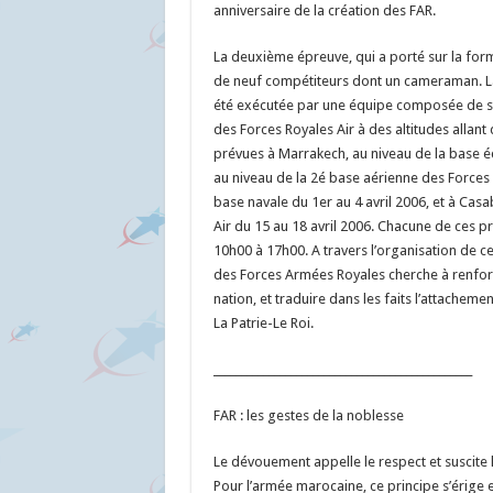
anniversaire de la création des FAR.
La deuxième épreuve, qui a porté sur la fo
de neuf compétiteurs dont un cameraman. La 
été exécutée par une équipe composée de six 
des Forces Royales Air à des altitudes allant
prévues à Marrakech, au niveau de la base é
au niveau de la 2é base aérienne des Forces 
base navale du 1er au 4 avril 2006, et à Cas
Air du 15 au 18 avril 2006. Chacune de ces p
10h00 à 17h00. A travers l’organisation de ce
des Forces Armées Royales cherche à renforce
nation, et traduire dans les faits l’attachem
La Patrie-Le Roi.
_______________________________________________
FAR : les gestes de la noblesse
Le dévouement appelle le respect et suscite l
Pour l’armée marocaine, ce principe s’érige e