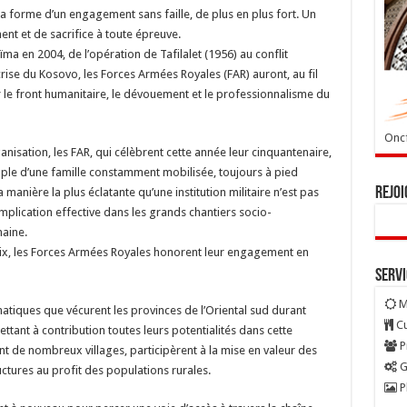
la forme d’un engagement sans faille, de plus en plus fort. Un
t et de sacrifice à toute épreuve.
ma en 2004, de l’opération de Tafilalet (1956) au conflit
rise du Kosovo, les Forces Armées Royales (FAR) auront, au fil
 le front humanitaire, le dévouement et le professionnalisme du
Oncf
nisation, les FAR, qui célèbrent cette année leur cinquantenaire,
emple d’une famille constamment mobilisée, toujours à pied
Rejoi
a manière la plus éclatante qu’une institution militaire n’est pas
mplication effective dans les grands chantiers socio-
maine.
x, les Forces Armées Royales honorent leur engagement en
Serv
M
matiques que vécurent les provinces de l’Oriental sud durant
Cu
Mettant à contribution toutes leurs potentialités dans cette
P
nt de nombreux villages, participèrent à la mise en valeur des
G
uctures au profit des populations rurales.
P