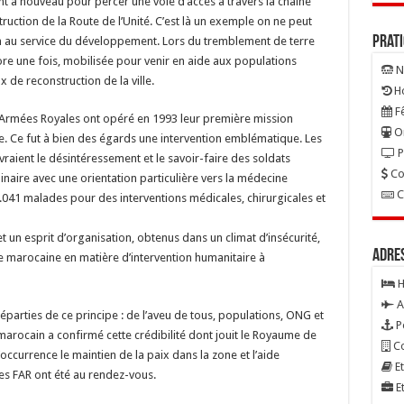
nt à nouveau pour percer une voie d’accès à travers la chaîne
ruction de la Route de l’Unité. C’est là un exemple on ne peut
Prat
on au service du développement. Lors du tremblement de terre
core une fois, mobilisée pour venir en aide aux populations
N
x de reconstruction de la ville.
Ho
Fê
s Armées Royales ont opéré en 1993 leur première mission
On
. Ce fut à bien des égards une intervention emblématique. Les
P
aient le désintéressement et le savoir-faire des soldats
Co
inaire avec une orientation particulière vers la médecine
C
121.041 malades pour des interventions médicales, chirurgicales et
 un esprit d’organisation, obtenus dans un climat d’insécurité,
Adre
e marocaine en matière d’intervention humanitaire à
H
A
éparties de ce principe : de l’aveu de tous, populations, ONG et
P
marocain a confirmé cette crédibilité dont jouit le Royaume de
Co
occurrence le maintien de la paix dans la zone et l’aide
Et
es FAR ont été au rendez-vous.
Et