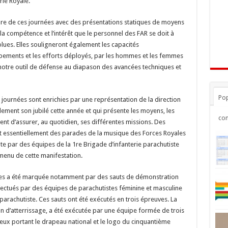
rie Royale.
dre de ces journées avec des présentations statiques de moyens
re, la compétence et l’intérêt que le personnel des FAR se doit à
lues. Elles souligneront également les capacités
pements et les efforts déployés, par les hommes et les femmes
notre outil de défense au diapason des avancées techniques et
Pop
 journées sont enrichies par une représentation de la direction
lement son jubilé cette année et qui présente les moyens, les
co
ent d’assurer, au quotidien, ses différentes missions. Des
 essentiellement des parades de la musique des Forces Royales
ute par des équipes de la 1re Brigade d’infanterie parachutiste
 menu de cette manifestation.
ées a été marquée notamment par des sauts de démonstration
ectués par des équipes de parachutistes féminine et masculine
parachutiste. Ces sauts ont été exécutés en trois épreuves. La
n d’atterrissage, a été exécutée par une équipe formée de trois
eux portant le drapeau national et le logo du cinquantième