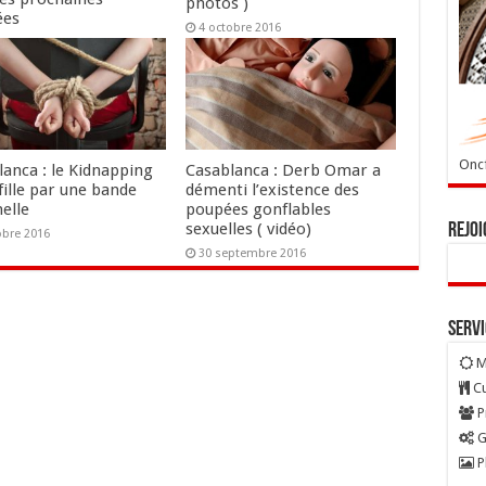
photos )
ées
4 octobre 2016
tobre 2016
Oncf
lanca : le Kidnapping
Casablanca : Derb Omar a
fille par une bande
démenti l’existence des
elle
poupées gonflables
sexuelles ( vidéo)
Rejoi
obre 2016
30 septembre 2016
Serv
M
Cu
P
G
P