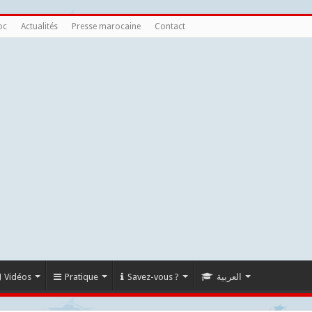
oc
Actualités
Presse marocaine
Contact
Vidéos
Pratique
Savez-vous ?
العربية