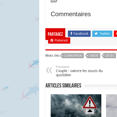
MAP
Commentaires
Facebook
Twitter
Partagez
Pinterest
Mots clés
CORRUPTION
CRÉDIT
DÉCÈS
Précédent
Couple : vaincre les soucis du
quotidien
Articles similaires