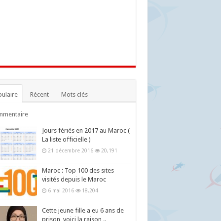
ulaire
Récent
Mots clés
mmentaire
Jours fériés en 2017 au Maroc (
La liste officielle )
21 décembre 2016
20,191
Maroc : Top 100 des sites
visités depuis le Maroc
6 mai 2016
18,204
Cette jeune fille a eu 6 ans de
prison, voici la raison ..