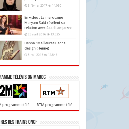
8 février 2017
14,080
En vidéo : La marocaine
Maryam Saïd révèlent sa
relation avec Saad Lamjarred
23 avril 2016
13,325
Henna : Meilleures Henna
design (Henné)
5 mai 2016
12,846
ramme télévision maroc
M programme télé
RTM programme télé
res des trains ONCF