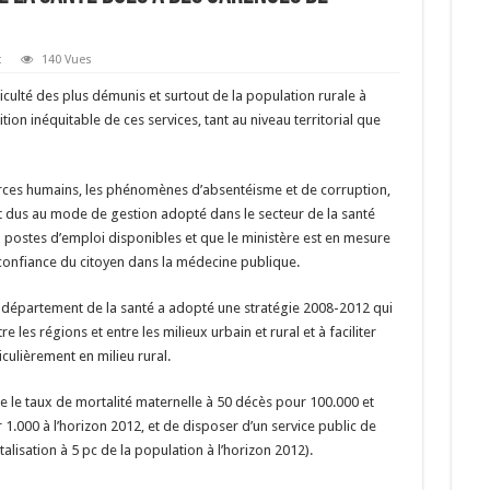
c
140 Vues
culté des plus démunis et surtout de la population rurale à
tion inéquitable de ces services, tant au niveau territorial que
rces humains, les phénomènes d’absentéisme et de corruption,
t dus au mode de gestion adopté dans le secteur de la santé
 postes d’emploi disponibles et que le ministère est en mesure
 confiance du citoyen dans la médecine publique.
département de la santé a adopté une stratégie 2008-2012 qui
re les régions et entre les milieux urbain et rural et à faciliter
iculièrement en milieu rural.
re le taux de mortalité maternelle à 50 décès pour 100.000 et
r 1.000 à l’horizon 2012, et de disposer d’un service public de
alisation à 5 pc de la population à l’horizon 2012).