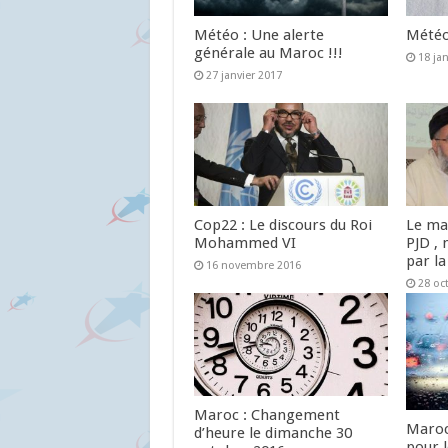
Météo : Une alerte
Météo 
générale au Maroc !!!
18 ja
27 janvier 2017
Cop22 : Le discours du Roi
Le ma
Mohammed VI
PJD , 
par la
16 novembre 2016
28 oc
Maroc : Changement
Maroc
d’heure le dimanche 30
pour 