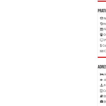
Prat
N
Ho
Fê
On
P
Co
C
Adre
H
A
P
Co
Et
Et