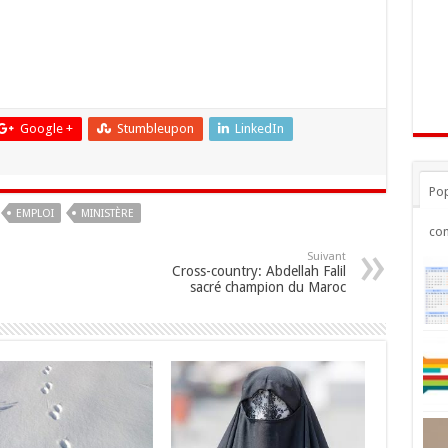
Google +
Stumbleupon
LinkedIn
Pop
EMPLOI
MINISTÈRE
co
Suivant
Cross-country: Abdellah Falil
sacré champion du Maroc