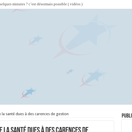
lques minutes ? c’est désormais possible ( vidéos )
de la santé dues à des carences de gestion
Publi
e la santé dues à des carences de