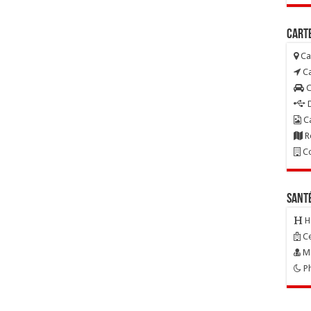
Carte
Ca
Ca
C
D
Ca
R
Co
Sant
H
Ce
Mé
Ph