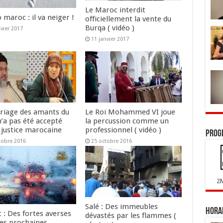
Le Maroc interdit
maroc : il va neiger !
officiellement la vente du
Burqa ( vidéo )
nvier 2017
11 janvier 2017
riage des amants du
Le Roi Mohammed VI joue
n’a pas été accepté
la percussion comme un
 justice marocaine
professionnel ( vidéo )
Prog
tobre 2016
25 octobre 2016
2
Salé : Des immeubles
Horai
 : Des fortes averses
dévastés par les flammes (
les prochaines