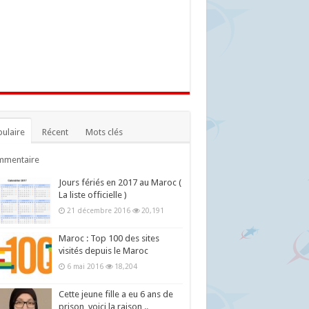
ulaire
Récent
Mots clés
mmentaire
Jours fériés en 2017 au Maroc (
La liste officielle )
21 décembre 2016
20,191
Maroc : Top 100 des sites
visités depuis le Maroc
6 mai 2016
18,204
Cette jeune fille a eu 6 ans de
prison, voici la raison ..