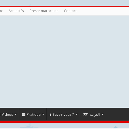
oc
Actualités
Presse marocaine
Contact
Vidéos
Pratique
Savez-vous ?
العربية