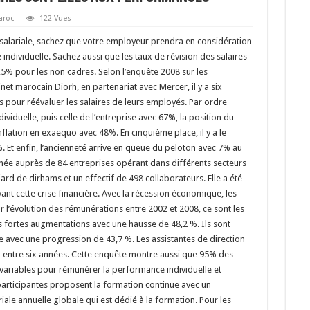
aroc
122 Vues
alariale, sachez que votre employeur prendra en considération
dividuelle. Sachez aussi que les taux de révision des salaires
5% pour les non cadres. Selon l’enquête 2008 sur les
et marocain Diorh, en partenariat avec Mercer, il y a six
es pour réévaluer les salaires de leurs employés. Par ordre
dividuelle, puis celle de l’entreprise avec 67%, la position du
inflation en exaequo avec 48%. En cinquième place, il y a le
%. Et enfin, l’ancienneté arrive en queue du peloton avec 7% au
née auprès de 84 entreprises opérant dans différents secteurs
iard de dirhams et un effectif de 498 collaborateurs. Elle a été
avant cette crise financière. Avec la récession économique, les
ur l’évolution des rémunérations entre 2002 et 2008, ce sont les
s fortes augmentations avec une hausse de 48,2 %. Ils sont
e avec une progression de 43,7 %. Les assistantes de direction
 % entre six années. Cette enquête montre aussi que 95% des
 variables pour rémunérer la performance individuelle et
 participantes proposent la formation continue avec un
le annuelle globale qui est dédié à la formation. Pour les