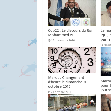
Cop22 : Le discours du Roi
Le ma
Mohammed VI
PJD , 
par la
16 novembre 2016
28 oc
Maroc : Changement
Maroc
d’heure le dimanche 30
pour 
octobre 2016
journ
24 octobre 2016
24 oc