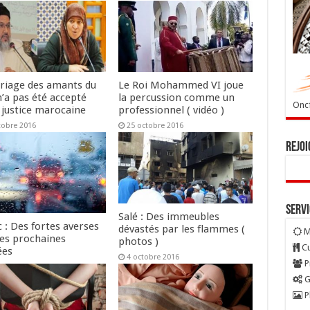
riage des amants du
Le Roi Mohammed VI joue
n’a pas été accepté
la percussion comme un
Oncf
 justice marocaine
professionnel ( vidéo )
tobre 2016
25 octobre 2016
Rejoi
Serv
Salé : Des immeubles
 : Des fortes averses
dévastés par les flammes (
M
les prochaines
photos )
Cu
ées
4 octobre 2016
P
tobre 2016
G
P