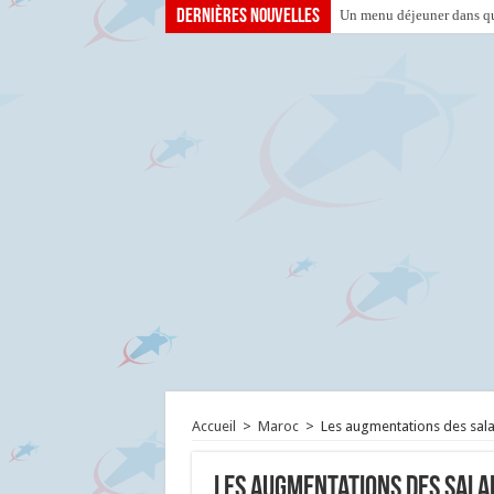
Dernières nouvelles
Un menu déjeuner dans que
Accueil
>
Maroc
>
Les augmentations des sala
Les augmentations des sala