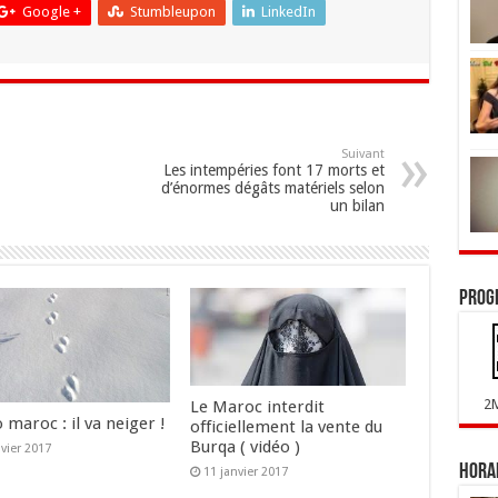
Google +
Stumbleupon
LinkedIn
Suivant
Les intempéries font 17 morts et
d’énormes dégâts matériels selon
un bilan
Prog
2
Le Maroc interdit
maroc : il va neiger !
officiellement la vente du
Burqa ( vidéo )
nvier 2017
Horai
11 janvier 2017