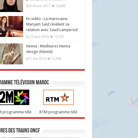
8 février 2017
14,080
En vidéo : La marocaine
Maryam Saïd révèlent sa
relation avec Saad Lamjarred
23 avril 2016
13,325
Henna : Meilleures Henna
design (Henné)
5 mai 2016
12,846
ramme télévision maroc
M programme télé
RTM programme télé
res des trains ONCF