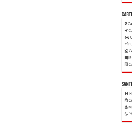
Carte
Ca
Ca
C
D
Ca
R
Co
Sant
H
Ce
Mé
Ph