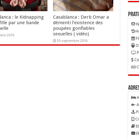
Prat
lanca : le Kidnapping
Casablanca : Derb Omar a
fille par une bande
démenti l’existence des
N
elle
poupées gonflables
Ho
sexuelles ( vidéo)
obre 2016
Fê
30 septembre 2016
On
P
Co
C
Adre
H
A
P
Co
Et
Et