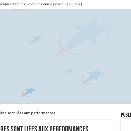
lques minutes ? c’est désormais possible ( vidéos )
ires sont liées aux performances
Publi
ires sont liées aux performances