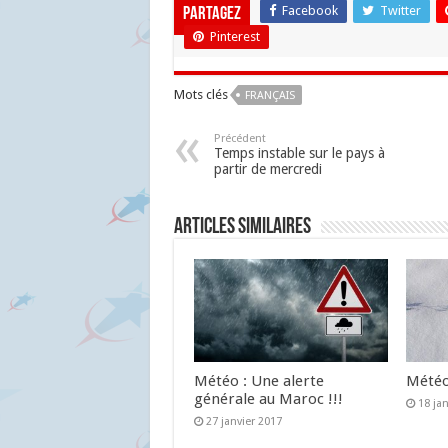
Facebook
Twitter
Partagez
Pinterest
Mots clés
FRANÇAIS
Précédent
Temps instable sur le pays à
partir de mercredi
Articles similaires
Météo : Une alerte
Météo 
générale au Maroc !!!
18 ja
27 janvier 2017