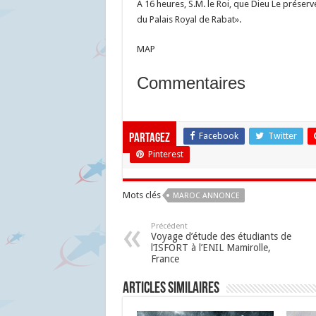
A 16 heures, S.M. le Roi, que Dieu Le préser
du Palais Royal de Rabat».
MAP
Commentaires
Facebook
Twitter
Partagez
Pinterest
Mots clés
MAROC ANNONCE
Précédent
Voyage d’étude des étudiants de
l’ISFORT à l’ENIL Mamirolle,
France
Articles similaires