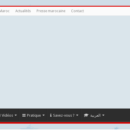
 Maroc
Actualités
Presse marocaine
Contact
Vidéos
Pratique
Savez-vous ?
العربية