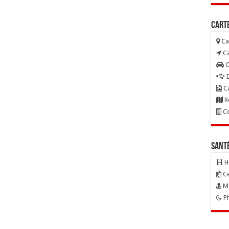
Carte
Ca
Ca
C
D
Ca
R
Co
Sant
H
Ce
Mé
Ph