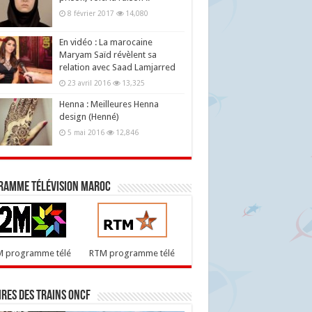
8 février 2017
14,080
En vidéo : La marocaine
Maryam Saïd révèlent sa
relation avec Saad Lamjarred
23 avril 2016
13,325
Henna : Meilleures Henna
design (Henné)
5 mai 2016
12,846
ramme télévision maroc
M programme télé
RTM programme télé
res des trains ONCF