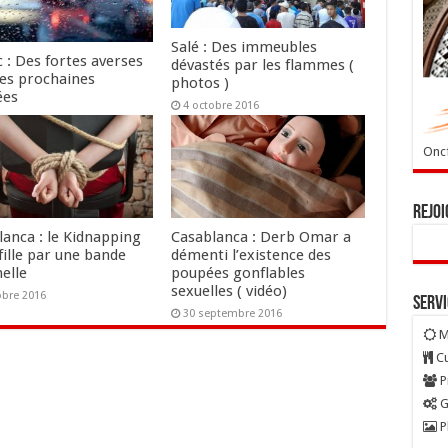
Salé : Des immeubles
 : Des fortes averses
dévastés par les flammes (
les prochaines
photos )
ées
4 octobre 2016
tobre 2016
Oncf
Rejoi
lanca : le Kidnapping
Casablanca : Derb Omar a
fille par une bande
démenti l’existence des
elle
poupées gonflables
sexuelles ( vidéo)
obre 2016
Serv
30 septembre 2016
M
Cu
P
G
P