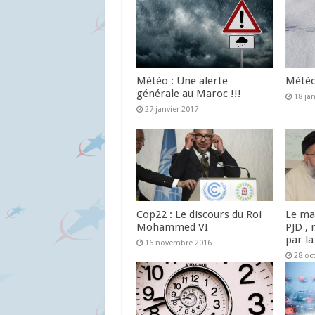
Météo : Une alerte
Météo 
générale au Maroc !!!
18 ja
27 janvier 2017
Cop22 : Le discours du Roi
Le ma
Mohammed VI
PJD , 
par la
16 novembre 2016
28 oc