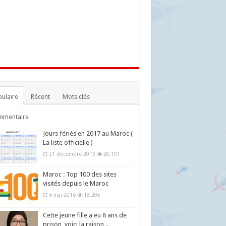
ulaire
Récent
Mots clés
mmentaire
Jours fériés en 2017 au Maroc (
La liste officielle )
21 décembre 2016
20,191
Maroc : Top 100 des sites
visités depuis le Maroc
6 mai 2016
18,205
Cette jeune fille a eu 6 ans de
prison, voici la raison ..