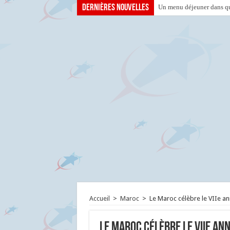
Dernières nouvelles
Un menu déjeuner dans que
Accueil
>
Maroc
>
Le Maroc célèbre le VIIe an
Le Maroc célèbre le VIIe ann