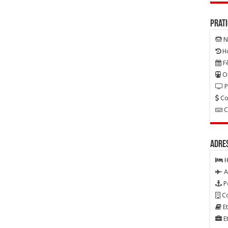
Prat
N
Ho
Fê
On
P
Co
C
Adre
H
A
P
Co
Et
Et