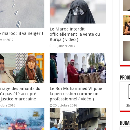
Le Maroc interdit
maroc : il va neiger !
officiellement la vente du
Burqa ( vidéo )
nvier 2017
11 janvier 2017
Prog
riage des amants du
Le Roi Mohammed VI joue
n’a pas été accepté
la percussion comme un
 justice marocaine
professionnel ( vidéo )
2
tobre 2016
25 octobre 2016
Horai