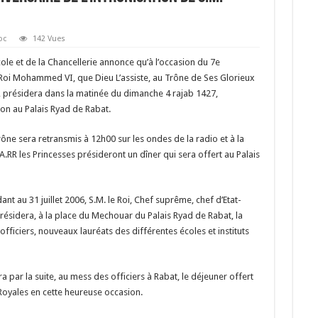
oc
142 Vues
ole et de la Chancellerie annonce qu’à l’occasion du 7e
 Roi Mohammed VI, que Dieu L’assiste, au Trône de Ses Glorieux
, présidera dans la matinée du dimanche 4 rajab 1427,
ion au Palais Ryad de Rabat.
ône sera retransmis à 12h00 sur les ondes de la radio et à la
A.RR les Princesses présideront un dîner qui sera offert au Palais
nt au 31 juillet 2006, S.M. le Roi, Chef suprême, chef d’Etat-
ésidera, à la place du Mechouar du Palais Ryad de Rabat, la
ficiers, nouveaux lauréats des différentes écoles et instituts
ra par la suite, au mess des officiers à Rabat, le déjeuner offert
Royales en cette heureuse occasion.