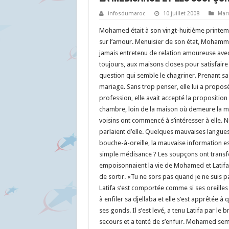
infosdumaroc
10 juillet 2008
Mar
Mohamed était à son vingt-huitième printemps
sur l’amour. Menuisier de son état, Mohammed
jamais entretenu de relation amoureuse avec u
toujours, aux maisons closes pour satisfaire s
question qui semble le chagriner. Prenant sa dé
mariage. Sans trop penser, elle lui a proposé 
profession, elle avait accepté la propositio
chambre, loin de la maison où demeure la m
voisins ont commencé à s’intéresser à elle. Nul
parlaient d’elle. Quelques mauvaises langues
bouche-à-oreille, la mauvaise information es
simple médisance ? Les soupçons ont transfor
empoisonnaient la vie de Mohamed et Latifa. U
de sortir. «Tu ne sors pas quand je ne suis pas
Latifa s’est comportée comme si ses oreilles
à enfiler sa djellaba et elle s’est apprêtée 
ses gonds. Il s’est levé, a tenu Latifa par le 
secours et a tenté de s’enfuir. Mohamed semb