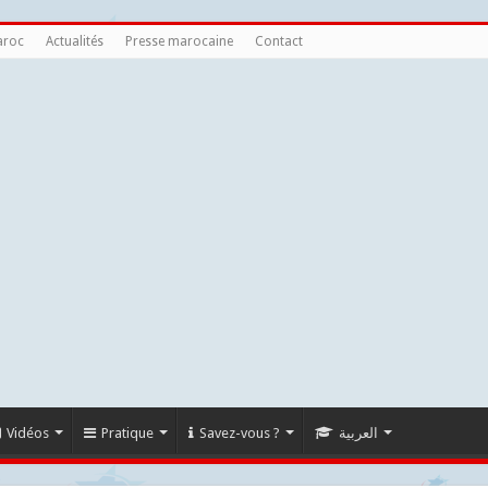
aroc
Actualités
Presse marocaine
Contact
Vidéos
Pratique
Savez-vous ?
العربية