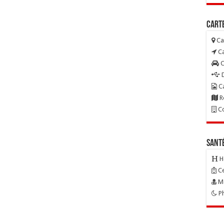
Carte
Ca
Ca
C
D
Ca
R
Co
Sant
H
Ce
Mé
Ph