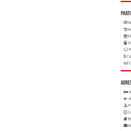
Prat
N
Ho
Fê
On
P
Co
C
Adre
H
A
P
Co
Et
Et