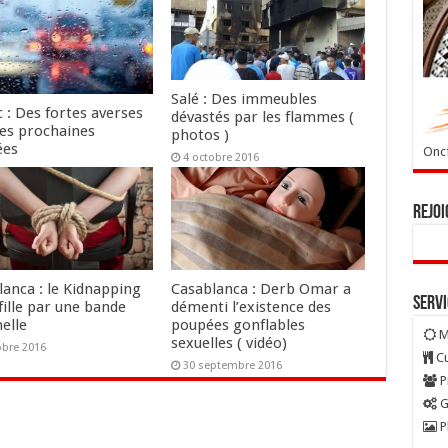
Salé : Des immeubles
 : Des fortes averses
dévastés par les flammes (
les prochaines
photos )
ées
Oncf
4 octobre 2016
tobre 2016
Rejoi
lanca : le Kidnapping
Casablanca : Derb Omar a
Serv
fille par une bande
démenti l’existence des
elle
poupées gonflables
M
sexuelles ( vidéo)
obre 2016
Cu
30 septembre 2016
P
G
P