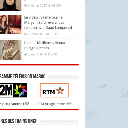
8 février 2017
14,080
En vidéo : La marocaine
Maryam Saïd révèlent sa
relation avec Saad Lamjarred
23 avril 2016
13,325
Henna : Meilleures Henna
design (Henné)
5 mai 2016
12,848
ramme télévision maroc
M programme télé
RTM programme télé
res des trains ONCF