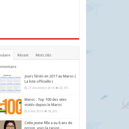
ulaire
Récent
Mots clés
mmentaire
Jours fériés en 2017 au Maroc (
La liste officielle )
21 décembre 2016
20,191
Maroc : Top 100 des sites
visités depuis le Maroc
6 mai 2016
18,205
Cette jeune fille a eu 6 ans de
prison, voici la raison ..