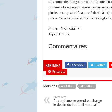
Des coups de poing et de pied. Personne n’a 
Comme s’il avait été possédé, ce dernier a sai
plusieurs coups. Latifa a passé de vie à trép
police. Cet acte criminel lui a coûté vingt ans
Abderrafii ALOUMLIKI
Aujourdhui.ma
Commentaires
Facebook
Twitter
Partagez
Pinterest
Mots clés
ADULTÈRE
MINISTÈRE
Précédent
Roger Lemerre prend en charge
le destin du football marocain