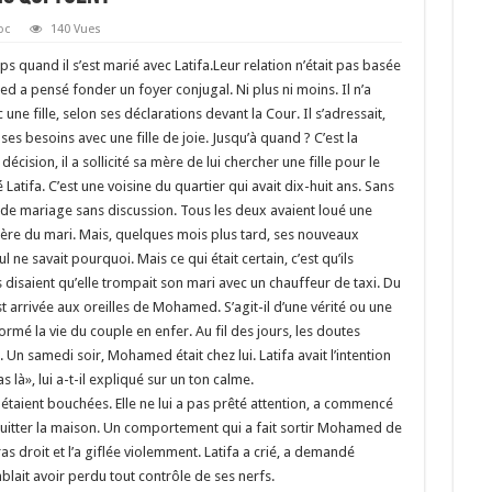
oc
140 Vues
 quand il s’est marié avec Latifa.Leur relation n’était pas basée
 a pensé fonder un foyer conjugal. Ni plus ni moins. Il n’a
ne fille, selon ses déclarations devant la Cour. Il s’adressait,
es besoins avec une fille de joie. Jusqu’à quand ? C’est la
cision, il a sollicité sa mère de lui chercher une fille pour le
Latifa. C’est une voisine du quartier qui avait dix-huit ans. Sans
n de mariage sans discussion. Tous les deux avaient loué une
ère du mari. Mais, quelques mois plus tard, ses nouveaux
 ne savait pourquoi. Mais ce qui était certain, c’est qu’ils
 disaient qu’elle trompait son mari avec un chauffeur de taxi. Du
t arrivée aux oreilles de Mohamed. S’agit-il d’une vérité ou une
mé la vie du couple en enfer. Au fil des jours, les doutes
n samedi soir, Mohamed était chez lui. Latifa avait l’intention
 là», lui a-t-il expliqué sur un ton calme.
 étaient bouchées. Elle ne lui a pas prêté attention, a commencé
à quitter la maison. Un comportement qui a fait sortir Mohamed de
bras droit et l’a giflée violemment. Latifa a crié, a demandé
lait avoir perdu tout contrôle de ses nerfs.