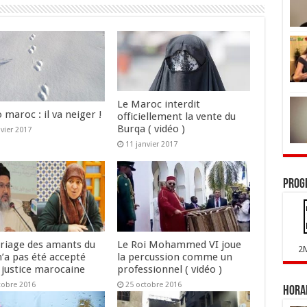
Le Maroc interdit
maroc : il va neiger !
officiellement la vente du
Burqa ( vidéo )
nvier 2017
11 janvier 2017
Prog
riage des amants du
Le Roi Mohammed VI joue
2
n’a pas été accepté
la percussion comme un
 justice marocaine
professionnel ( vidéo )
tobre 2016
25 octobre 2016
Horai