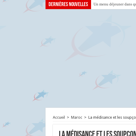
Dernières nouvelles
Un menu déjeuner dans que
Accueil
>
Maroc
>
La médisance et les soupço
La médisance et les soupçon