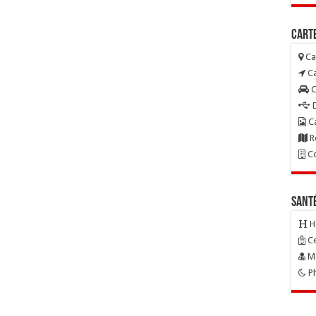
Carte
Ca
Ca
C
D
Ca
R
Co
Sant
H
Ce
Mé
Ph