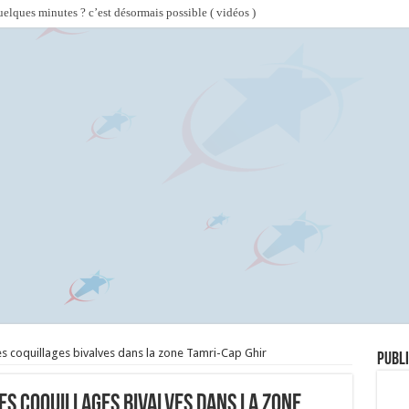
lques minutes ? c’est désormais possible ( vidéos )
des coquillages bivalves dans la zone Tamri-Cap Ghir
Publi
des coquillages bivalves dans la zone