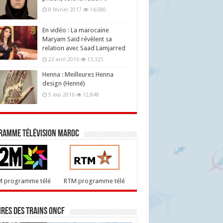
8 février 2017
14,080
En vidéo : La marocaine
Maryam Saïd révèlent sa
relation avec Saad Lamjarred
23 avril 2016
13,325
Henna : Meilleures Henna
design (Henné)
5 mai 2016
12,848
ramme télévision maroc
M programme télé
RTM programme télé
res des trains ONCF