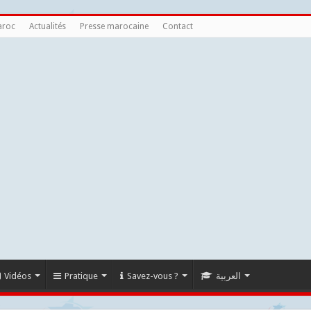
aroc
Actualités
Presse marocaine
Contact
Vidéos
Pratique
Savez-vous ?
العربية