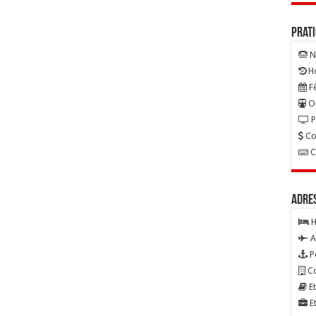
Prat
N
Ho
Fê
On
P
Co
C
Adre
H
A
P
Co
Et
Et