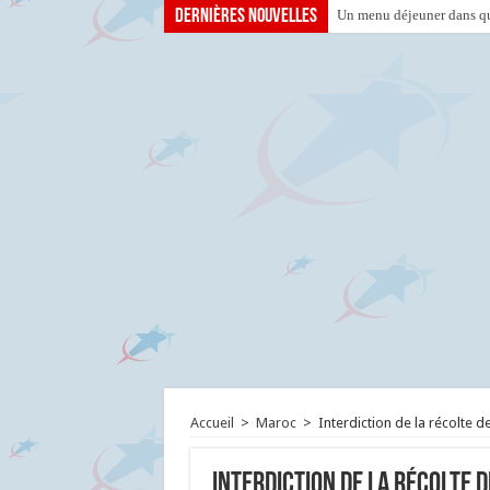
Dernières nouvelles
Un menu déjeuner dans que
Accueil
>
Maroc
>
Interdiction de la récolte 
Interdiction de la récolte 