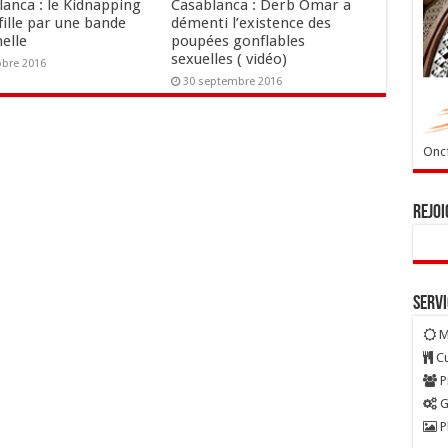
lanca : le Kidnapping
Casablanca : Derb Omar a
fille par une bande
démenti l’existence des
elle
poupées gonflables
sexuelles ( vidéo)
obre 2016
30 septembre 2016
Oncf
Rejoi
Serv
M
Cu
P
G
P