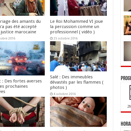
riage des amants du
Le Roi Mohammed VI joue
n’a pas été accepté
la percussion comme un
 justice marocaine
professionnel ( vidéo )
tobre 2016
25 octobre 2016
Salé : Des immeubles
Prog
 : Des fortes averses
dévastés par les flammes (
les prochaines
photos )
ées
4 octobre 2016
tobre 2016
2
Horai