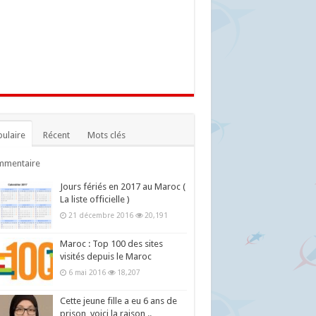
ulaire
Récent
Mots clés
mmentaire
Jours fériés en 2017 au Maroc (
La liste officielle )
21 décembre 2016
20,191
Maroc : Top 100 des sites
visités depuis le Maroc
6 mai 2016
18,207
Cette jeune fille a eu 6 ans de
prison, voici la raison ..