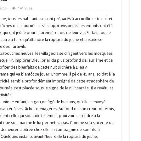
aroc
141 Vues
ne, tous les habitants se sont préparés à accueillir cette nuit et
tâches de la journée et s’est approvisionné. Les enfants ont été
qui ont jeûné pour la première fois de leur vie. En fait, tout le
autre à faire qu’attendre la rupture du jeûne et ensuite se
ie des Tarawih.
 babouches neuves, les villageois se dirigent vers les mosquées
ecueillir, implorer Dieu, prier du plus profond de leur âme et ce
iter des bienfaits de cette nuit si chère à Dieu ?
ame qui va bientôt se jouer. L’homme, âgé de 45 ans, soldat à la
électricité semble profondément imprégné de cette atmosphère de
ournée s’est placée sous le signe de la nuit sacrée. Il a revêtu sa
tivités.
r unique enfant, un garçon âgé de huit ans, qu’elle a envoyé
nsacrer à ses tâches ménagères. Au fond de son cœur toutefois,
ent : elle qui souhaite tellement pourvoir se rendre à la
t que son mari ne le lui permettra pas. Comme si la sincérité de
 demeurer cloîtrée chez elle en compagnie de son fils, à
 Quelques instants avant l’heure de la rupture du jeûne,