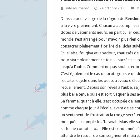
infosdumaroc
24 octobre 2006
M
Dans ce petit village de la région de Benslima
à la vivre pleinement. Chacun a accompli ses 
dotés de vêtements neufs, en particulier ceux 
monde s’est arrangé pour n’avoir plus rien d’
consacrer pleinement à prière d’el Iicha suiv
En jellaba, fouqiya et jabadour, chaussés de
pour vivre pleinement cette nuit sacrée : se r
jusqu’à l’aube. Comment ne pas souhaiter prof
C’est également le cas du protagoniste du dr
retraite recyclé dans les petits travaux d’
recueillement. Depuis son réveil à l’aube, sa j
plus belle tenue puis est sorti vaquer à ses ac
Sa femme, quant à elle, s’est occupée de leu
comme chaque jour à l’école, avant de se co
un sentiment de frustration la ronge secrètem
mosquée accomplir les Tarawih. Mais elle sai
sa foi ne comptait pas. Elle est condamnée à
attendre le retour de son seigneur et maître.