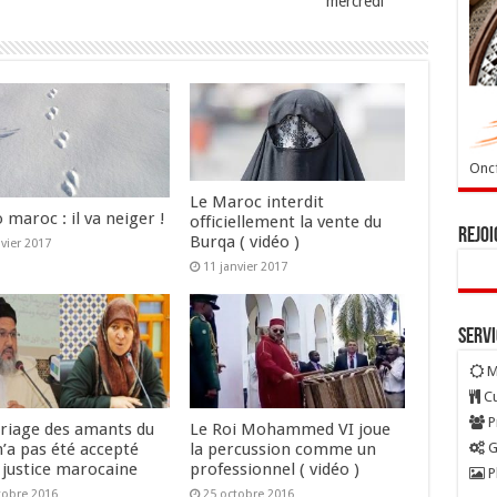
mercredi
Oncf
Le Maroc interdit
maroc : il va neiger !
officiellement la vente du
Rejoi
Burqa ( vidéo )
nvier 2017
11 janvier 2017
Serv
M
Cu
P
riage des amants du
Le Roi Mohammed VI joue
G
n’a pas été accepté
la percussion comme un
 justice marocaine
professionnel ( vidéo )
P
tobre 2016
25 octobre 2016