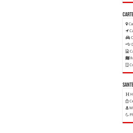
Carte
Ca
Ca
C
D
Ca
R
Co
Sant
H
Ce
Mé
Ph