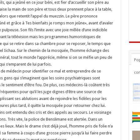
ils, qui a jeûné en ce jour béni, est fier d’accueillir son père au
baise la main de son père et tous deux prennent place à la table,
t alors que retentit l’appel du muezzin. Le père prononce
i jeûné et grâce à Tes bienfaits je romps mon jeûne», avant d’avaler
ulpeuse. Son fils l’imite avec une joie mêlée d’une indicible
devant la télévision mais les programmes humoristiques de
e qui se retire dans sa chambre pour se reposer, le temps que
 d’el Iichaa. Sur le chemin de la mosquée, l’homme échange des
général, tout le monde l’apprécie, même si on se méfie un peu de
Pop
 qui s’emparent de lui parfois.
té de médecin pour identifier ce mal et entreprendre de se
co
es gens qui s’imaginent que les soins psychiatriques sont
s le sentiment d’être fou. De plus, ces médecins-là coûtent très
fréquentes pour qu’il les juge dignes d’être une source de
issant ses ablutions avant de rejoindre les fidèles pour les
ures plus tard, il quitte la mosquée pour retourner chez lui.
ins ont entendu des cris et des appels au secours. Le voisinage
s. Très vite, la police de Benslimane est alertée. Dans un
es lieux. Mais le drame s’est déjà joué, l’homme pris de folie n’a
é sa femme à coups d’une grosse pierre jusqu’à lui faire perdre
ant de se donner la mort par pendaison.