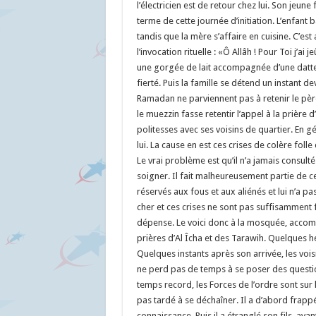
l’électricien est de retour chez lui. Son jeune f
terme de cette journée d’initiation. L’enfant 
tandis que la mère s’affaire en cuisine. C’es
l’invocation rituelle : «Ô Allâh ! Pour Toi j’a
une gorgée de lait accompagnée d’une datte p
fierté. Puis la famille se détend un instant 
Ramadan ne parviennent pas à retenir le pèr
le muezzin fasse retentir l’appel à la prière
politesses avec ses voisins de quartier. En 
lui. La cause en est ces crises de colère folle
Le vrai problème est qu’il n’a jamais consul
soigner. Il fait malheureusement partie de c
réservés aux fous et aux aliénés et lui n’a pa
cher et ces crises ne sont pas suffisamment 
dépense. Le voici donc à la mosquée, accompl
prières d’Al Îcha et des Tarawih. Quelques he
Quelques instants après son arrivée, les vois
ne perd pas de temps à se poser des question
temps record, les Forces de l’ordre sont sur l
pas tardé à se déchaîner. Il a d’abord frapp
connaissance. Puis il a étranglé son fils, av