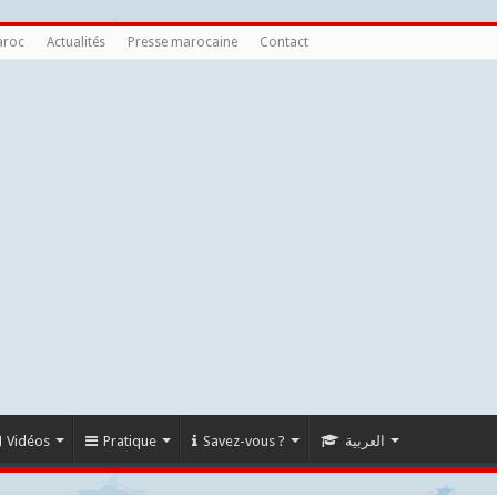
aroc
Actualités
Presse marocaine
Contact
Vidéos
Pratique
Savez-vous ?
العربية