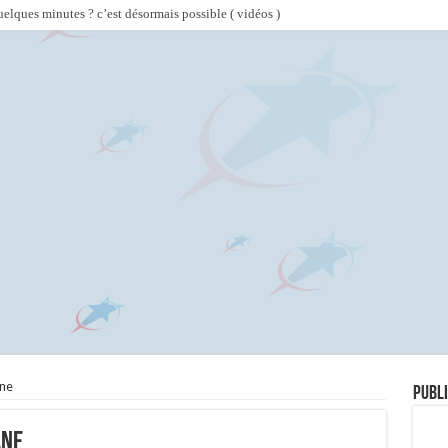
lques minutes ? c’est désormais possible ( vidéos )
ane
Publi
ane