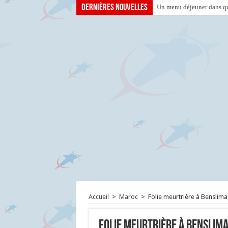
Dernières nouvelles
Un menu déjeuner dans que
Accueil
>
Maroc
>
Folie meurtrière à Benslim
Folie meurtrière à Benslim