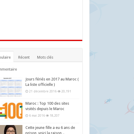
ulaire
Récent
Mots clés
mmentaire
Jours fériés en 2017 au Maroc (
La liste officielle )
21 décembre 2016
20,191
Maroc : Top 100 des sites
visités depuis le Maroc
6 mai 2016
18,207
Cette jeune fille a eu 6 ans de
prison, voici la raison ..