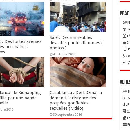
Prat
N
Ho
Fê
Salé : Des immeubles
 : Des fortes averses
dévastés par les flammes (
On
les prochaines
photos )
P
ées
4 octobre 2016
Co
tobre 2016
C
Adre
H
lanca : le Kidnapping
Casablanca : Derb Omar a
fille par une bande
démenti l’existence des
A
elle
poupées gonflables
P
sexuelles ( vidéo)
obre 2016
Co
30 septembre 2016
Et
Et