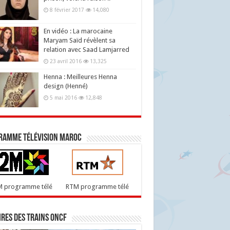
8 février 2017
14,080
En vidéo : La marocaine
Maryam Saïd révèlent sa
relation avec Saad Lamjarred
23 avril 2016
13,325
Henna : Meilleures Henna
design (Henné)
5 mai 2016
12,848
ramme télévision maroc
M programme télé
RTM programme télé
res des trains ONCF