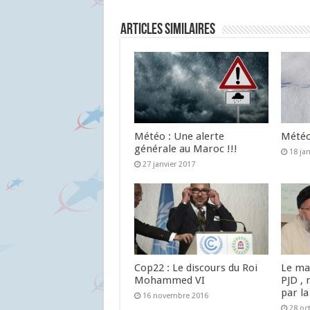
Articles similaires
Météo : Une alerte
Météo 
générale au Maroc !!!
18 ja
27 janvier 2017
Cop22 : Le discours du Roi
Le ma
Mohammed VI
PJD , 
par la
16 novembre 2016
28 oc