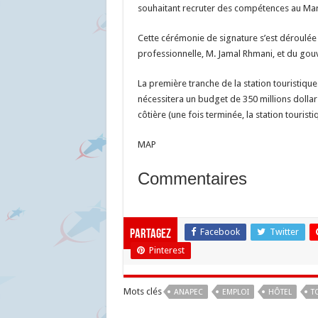
souhaitant recruter des compétences au Ma
Cette cérémonie de signature s’est déroulée 
professionnelle, M. Jamal Rhmani, et du gouv
La première tranche de la station touristiq
nécessitera un budget de 350 millions dollars
côtière (une fois terminée, la station tourist
MAP
Commentaires
Facebook
Twitter
Partagez
Pinterest
Mots clés
ANAPEC
EMPLOI
HÔTEL
T