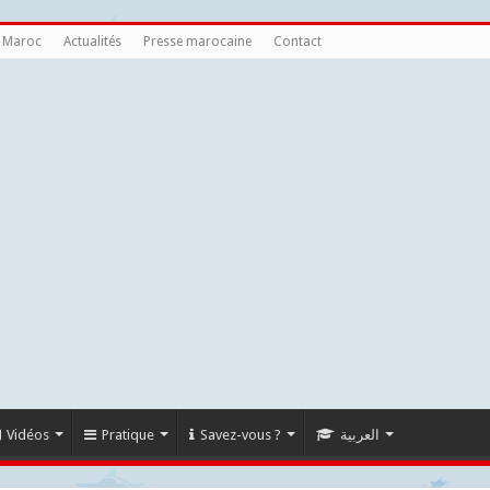
u Maroc
Actualités
Presse marocaine
Contact
Vidéos
Pratique
Savez-vous ?
العربية