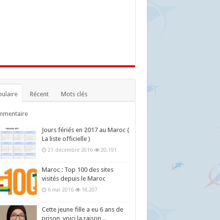
ulaire
Récent
Mots clés
mmentaire
Jours fériés en 2017 au Maroc (
La liste officielle )
21 décembre 2016
20,191
Maroc : Top 100 des sites
visités depuis le Maroc
6 mai 2016
18,207
Cette jeune fille a eu 6 ans de
prison, voici la raison ..