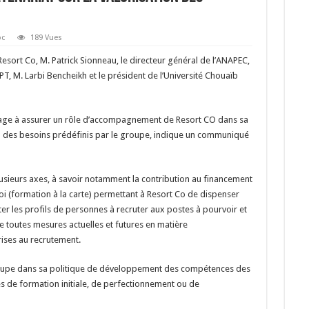
oc
189 Vues
 Resort Co, M. Patrick Sionneau, le directeur général de l’ANAPEC,
PT, M. Larbi Bencheikh et le président de l’Université Chouaïb
ngage à assurer un rôle d’accompagnement de Resort CO dans sa
on des besoins prédéfinis par le groupe, indique un communiqué
sieurs axes, à savoir notamment la contribution au financement
i (formation à la carte) permettant à Resort Co de dispenser
r les profils de personnes à recruter aux postes à pourvoir et
 toutes mesures actuelles et futures en matière
rises au recrutement.
roupe dans sa politique de développement des compétences des
s de formation initiale, de perfectionnement ou de