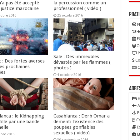
n’a pas été accepté
la percussion comme un
 justice marocaine
professionnel ( vidéo )
Prat
tobre 2016
25 octobre 2016
N
Ho
Fê
On
P
Salé : Des immeubles
Co
 : Des fortes averses
dévastés par les flammes (
les prochaines
C
photos )
ées
4 octobre 2016
tobre 2016
Adre
H
A
P
lanca : le Kidnapping
Casablanca : Derb Omar a
Co
fille par une bande
démenti l’existence des
elle
poupées gonflables
Et
sexuelles ( vidéo)
Et
obre 2016
30 septembre 2016