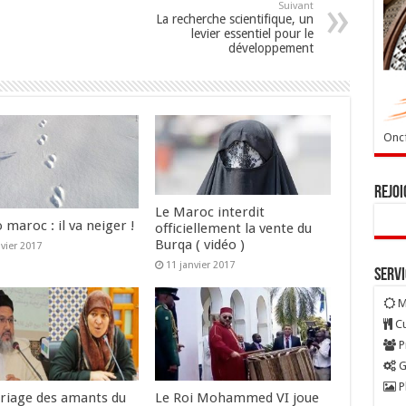
Suivant
La recherche scientifique, un
levier essentiel pour le
développement
Oncf
Rejoi
Le Maroc interdit
maroc : il va neiger !
officiellement la vente du
Burqa ( vidéo )
nvier 2017
11 janvier 2017
Serv
M
Cu
P
G
P
riage des amants du
Le Roi Mohammed VI joue