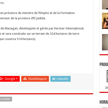
roc.
en présence du ministre de l’Emploi et de la Formation
erneur de la province d’El Jadida.
ue de Mazagan, développée et gérée par Kerzner International,
 et sera construite sur un terrain de 324 hectares de terre
ique couvrira 514 hectares).
Prog
Google +
Stumbleupon
LinkedIn
2
OURISME
Horai