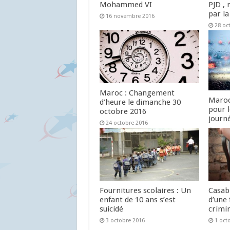
Mohammed VI
PJD , 
par la
16 novembre 2016
28 oc
Maroc : Changement
Maroc
d’heure le dimanche 30
pour 
octobre 2016
journ
24 octobre 2016
24 oc
Fournitures scolaires : Un
Casab
enfant de 10 ans s’est
d’une 
suicidé
crimin
3 octobre 2016
1 oct