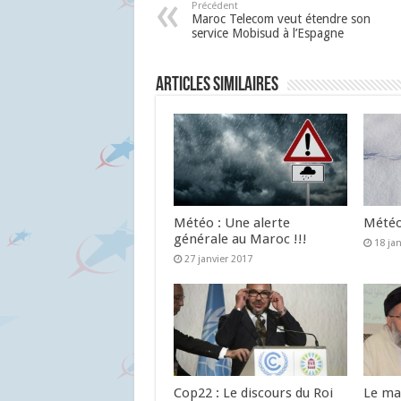
Précédent
Maroc Telecom veut étendre son
service Mobisud à l’Espagne
Articles similaires
Météo : Une alerte
Météo 
générale au Maroc !!!
18 ja
27 janvier 2017
Cop22 : Le discours du Roi
Le ma