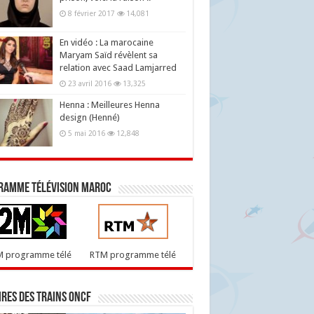
8 février 2017
14,081
En vidéo : La marocaine
Maryam Saïd révèlent sa
relation avec Saad Lamjarred
23 avril 2016
13,325
Henna : Meilleures Henna
design (Henné)
5 mai 2016
12,848
ramme télévision maroc
M programme télé
RTM programme télé
res des trains ONCF