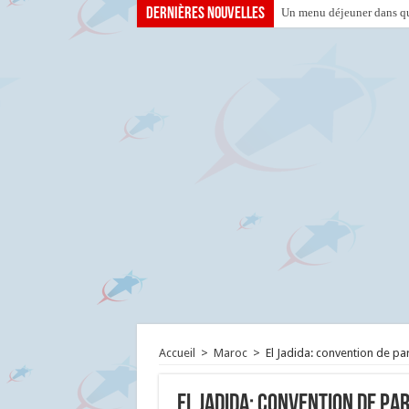
Dernières nouvelles
Un menu déjeuner dans que
Accueil
>
Maroc
>
El Jadida: convention de pa
El Jadida: convention de pa