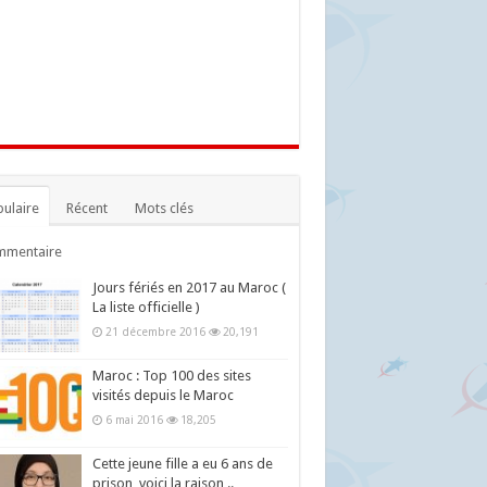
ulaire
Récent
Mots clés
mmentaire
Jours fériés en 2017 au Maroc (
La liste officielle )
21 décembre 2016
20,191
Maroc : Top 100 des sites
visités depuis le Maroc
6 mai 2016
18,205
Cette jeune fille a eu 6 ans de
prison, voici la raison ..