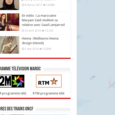
8 février 2017
14,080
En vidéo : La marocaine
Maryam Saïd révèlent sa
relation avec Saad Lamjarred
23 avril 2016
13,325
Henna : Meilleures Henna
design (Henné)
5 mai 2016
12,846
ramme télévision maroc
M programme télé
RTM programme télé
res des trains ONCF