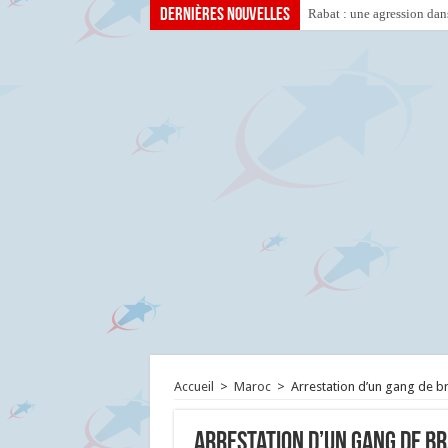
Dernières nouvelles
Rabat : une agression dan
Accueil
>
Maroc
>
Arrestation d’un gang de br
Arrestation d’un gang de b