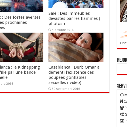
Salé : Des immeubles
 : Des fortes averses
dévastés par les flammes (
les prochaines
photos )
ées
4 octobre 2016
tobre 2016
Oncf
Rejoi
lanca : le Kidnapping
Casablanca : Derb Omar a
fille par une bande
démenti l’existence des
elle
poupées gonflables
sexuelles ( vidéo)
obre 2016
Serv
30 septembre 2016
M
Cu
P
G
P