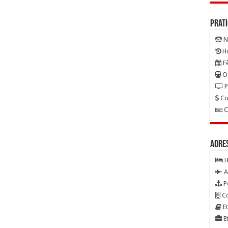
Prat
N
Ho
Fê
On
P
Co
C
Adre
H
A
P
Co
Et
Et