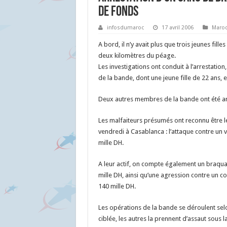
de fonds
infosdumaroc
17 avril 2006
Maro
A bord, il n’y avait plus que trois jeunes fill
deux kilomètres du péage.
Les investigations ont conduit à l’arrestati
de la bande, dont une jeune fille de 22 ans, e
Deux autres membres de la bande ont été ar
Les malfaiteurs présumés ont reconnu être l
vendredi à Casablanca : l’attaque contre un 
mille DH.
A leur actif, on compte également un braqua
mille DH, ainsi qu’une agression contre un 
140 mille DH.
Les opérations de la bande se déroulent selon 
ciblée, les autres la prennent d’assaut sous 