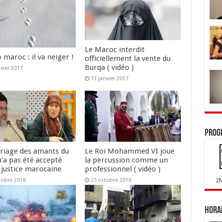
Le Maroc interdit
maroc : il va neiger !
officiellement la vente du
Burqa ( vidéo )
nvier 2017
11 janvier 2017
Prog
riage des amants du
Le Roi Mohammed VI joue
n’a pas été accepté
la percussion comme un
 justice marocaine
professionnel ( vidéo )
2
tobre 2016
25 octobre 2016
Horai