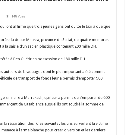
c
148 Vues
es qui ont affirmé que trois jeunes gens ont quitté le taxi à quelque
on, près du douar Mnasra, province de Settat, de quatre membres
t à la saisie d’un sac en plastique contenant 200 mille DH.
rêtés à Ben Guérir en possession de 180 mille DH.
es auteurs de braquages dont le plus important a été commis
véhicule de transport de fonds leur a permis d’emporter 900
ge similaire à Marrakech, qui leur a permis de s’emparer de 600
commerçant de Casablanca auquel ils ont soutiré la somme de
la répartition des rôles suivants : les uns surveillent la victime
la menace à l’arme blanche pour créer diversion et les derniers