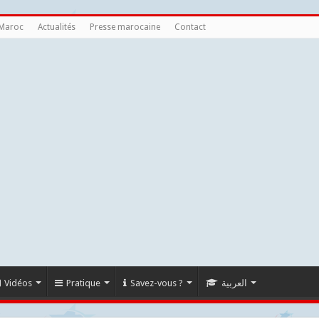
 Maroc
Actualités
Presse marocaine
Contact
Vidéos
Pratique
Savez-vous ?
العربية