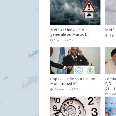
Météo : Une alerte
Météo 
générale au Maroc !!!
18 ja
27 janvier 2017
Cop22 : Le discours du Roi
Le ma
Mohammed VI
PJD , 
par la
16 novembre 2016
28 oc