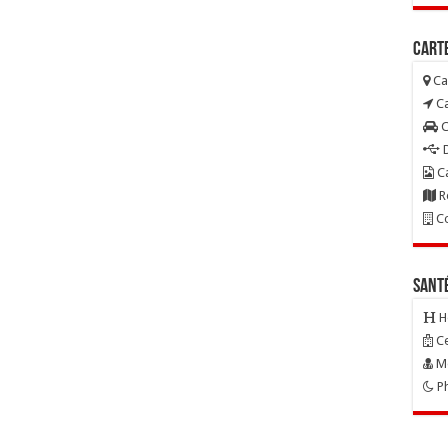
Carte
Ca
Ca
C
D
Ca
R
Co
Sant
H
Ce
Mé
Ph