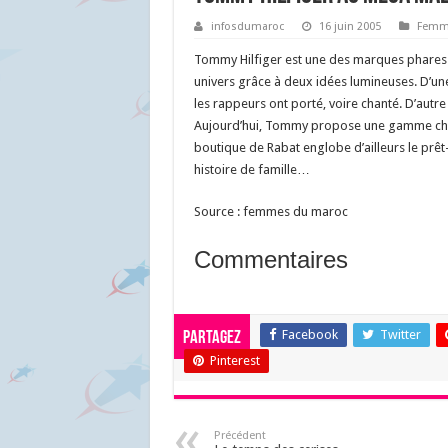
infosdumaroc
16 juin 2005
Femm
Tommy Hilfiger est une des marques phares a
univers grâce à deux idées lumineuses. D’une
les rappeurs ont porté, voire chanté. D’autr
Aujourd’hui, Tommy propose une gamme chic 
boutique de Rabat englobe d’ailleurs le prê
histoire de famille…
Source : femmes du maroc
Commentaires
Facebook
Twitter
Partagez
Pinterest
Précédent