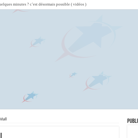
lques minutes ? c’est désormais possible ( vidéos )
Mall
Publi
l