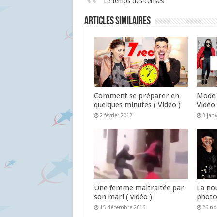
Le temps des cerises
Articles similaires
Comment se préparer en
Mode 
quelques minutes ( Vidéo )
Vidéo 
2 février 2017
3 jan
Une femme maltraitée par
La no
son mari ( vidéo )
photo
15 décembre 2016
26 n