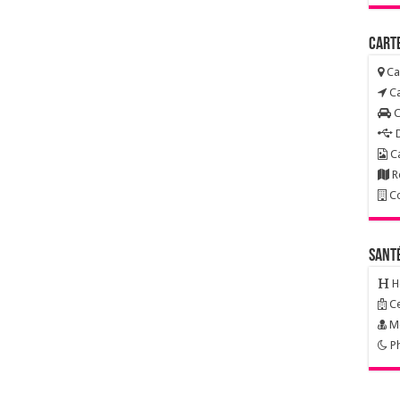
Carte
Ca
Ca
C
D
Ca
R
Co
Sant
H
Ce
Mé
Ph