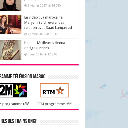
8 février 2017
14,080
En vidéo : La marocaine
Maryam Saïd révèlent sa
relation avec Saad Lamjarred
23 avril 2016
13,325
Henna : Meilleures Henna
design (Henné)
5 mai 2016
12,846
ramme télévision maroc
M programme télé
RTM programme télé
res des trains ONCF