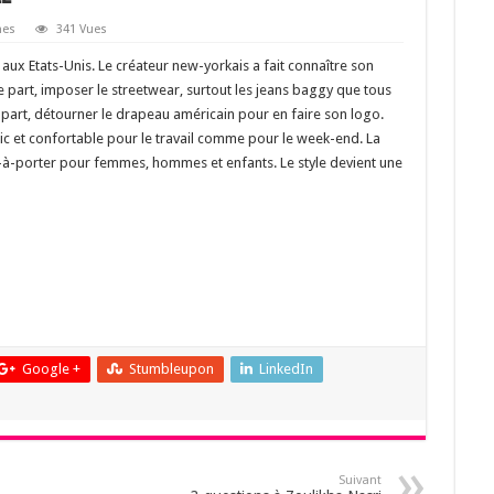
es
341 Vues
ux Etats-Unis. Le créateur new-yorkais a fait connaître son
 part, imposer le streetwear, surtout les jeans baggy que tous
e part, détourner le drapeau américain pour en faire son logo.
et confortable pour le travail comme pour le week-end. La
t-à-porter pour femmes, hommes et enfants. Le style devient une
Google +
Stumbleupon
LinkedIn
Suivant