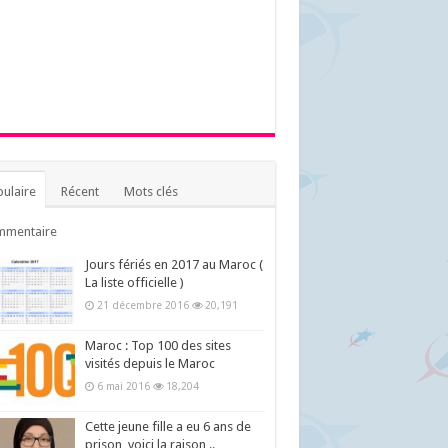
ulaire
Récent
Mots clés
mmentaire
Jours fériés en 2017 au Maroc (
La liste officielle )
21 décembre 2016
20,191
Maroc : Top 100 des sites
visités depuis le Maroc
6 mai 2016
18,204
Cette jeune fille a eu 6 ans de
prison, voici la raison ..