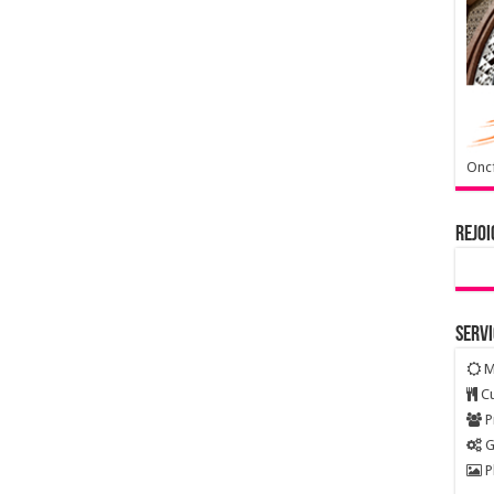
Oncf
Rejoi
Serv
M
Cu
P
G
P