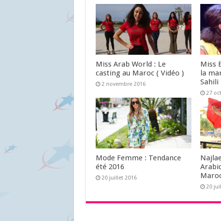
Miss Arab World : Le
Miss 
casting au Maroc ( Vidéo )
la ma
Sahili
2 novembre 2016
27 oc
Mode Femme : Tendance
Najlae
été 2016
Arabi
Maroc
20 juillet 2016
20 jui