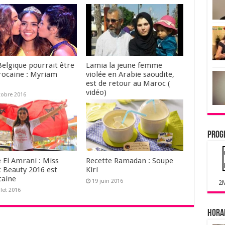
Belgique pourrait être
Lamia la jeune femme
rocaine : Myriam
violée en Arabie saoudite,
est de retour au Maroc (
vidéo)
tobre 2016
24 septembre 2016
Prog
 El Amrani : Miss
Recette Ramadan : Soupe
c Beauty 2016 est
Kiri
aine
19 juin 2016
2
llet 2016
Horai