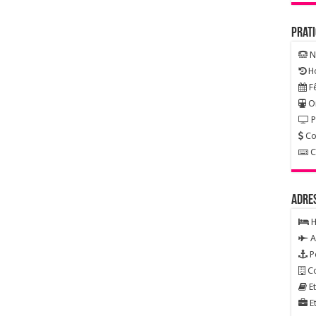
Prat
N
Ho
Fê
On
P
Co
C
Adre
H
A
P
Co
Et
Et