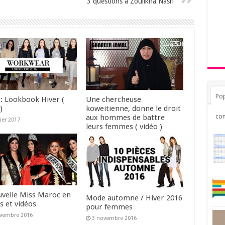
3 questions à Zoulikha Nasri
Pop
: Lookbook Hiver (
Une chercheuse
)
koweitienne, donne le droit
co
aux hommes de battre
vier 2017
leurs femmes ( vidéo )
16 décembre 2016
uvelle Miss Maroc en
Mode automne / Hiver 2016
s et vidéos
pour femmes
ovembre 2016
3 novembre 2016