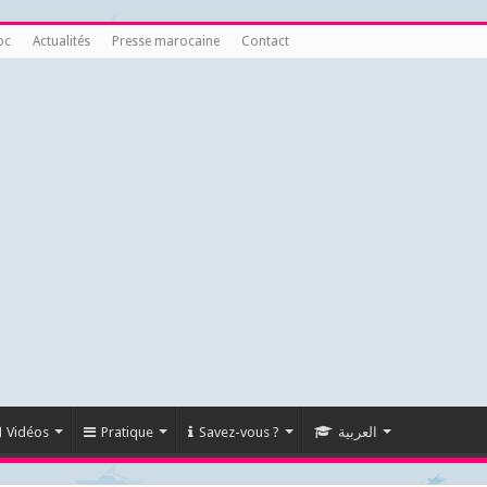
oc
Actualités
Presse marocaine
Contact
Vidéos
Pratique
Savez-vous ?
العربية