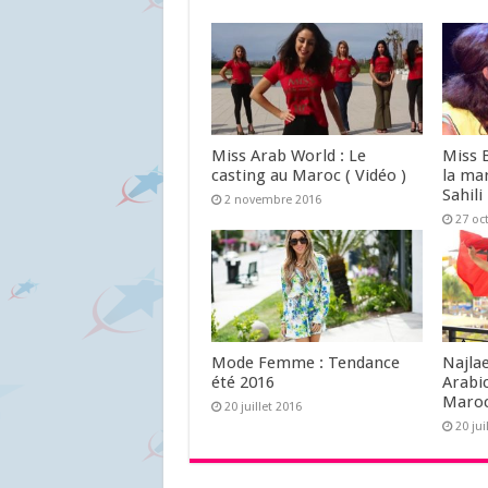
Miss Arab World : Le
Miss 
casting au Maroc ( Vidéo )
la ma
Sahili
2 novembre 2016
27 oc
Mode Femme : Tendance
Najlae
été 2016
Arabi
Maroc
20 juillet 2016
20 jui