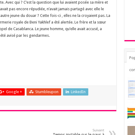
e. Avec qui ? C’est la question que lui avaient posée sa mère et
’avait pas encore répudiée, n’avait jamais partagé avec elle le
autre jeune du douar ? Cette fois-ci , elles ne la croyaient pas. La
rmerie royale de Beni Yakhlef a été alertée. Le frère et la sœur
appel de Casablanca. Le jeune homme, qu’elle avait accusé, a
été avisé par les gendarmes.
Pop
co
Google +
Stumbleupon
LinkedIn
Suivant
Temps instable sur le pays à