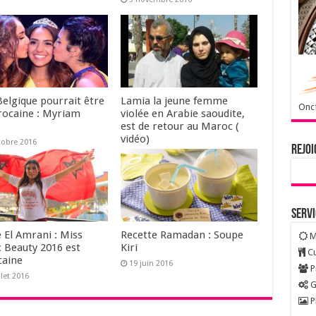
Belgique pourrait être
Lamia la jeune femme
Oncf
rocaine : Myriam
violée en Arabie saoudite,
est de retour au Maroc (
vidéo)
tobre 2016
Rejoi
24 septembre 2016
Serv
 El Amrani : Miss
Recette Ramadan : Soupe
M
c Beauty 2016 est
Kiri
Cu
aine
19 juin 2016
P
llet 2016
G
P