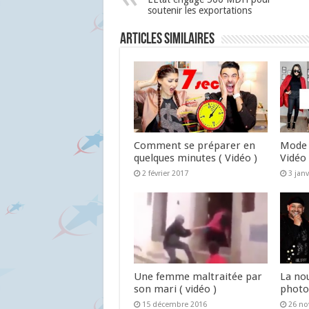
soutenir les exportations
Articles similaires
Comment se préparer en
Mode 
quelques minutes ( Vidéo )
Vidéo 
2 février 2017
3 jan
Une femme maltraitée par
La no
son mari ( vidéo )
photo
15 décembre 2016
26 n