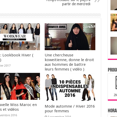
partir de mercredi
: Lookbook Hiver (
Une chercheuse
)
koweitienne, donne le droit
aux hommes de battre
vier 2017
leurs femmes ( vidéo )
Prog
16 décembre 2016
2
uvelle Miss Maroc en
Mode automne / Hiver 2016
s et vidéos
Horai
pour femmes
ovembre 2016
3 novembre 2016