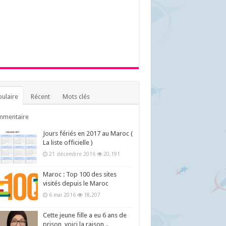
ulaire
Récent
Mots clés
mmentaire
Jours fériés en 2017 au Maroc (
La liste officielle )
21 décembre 2016
20,191
Maroc : Top 100 des sites
visités depuis le Maroc
6 mai 2016
18,207
Cette jeune fille a eu 6 ans de
prison, voici la raison ..