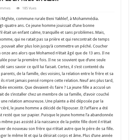
emmes
185 Vues
 Mghite, commune rurale Beni Yakhlef, à Mohammédia.
ingt-quatre ans. Ce jeune homme jouissait d’une bonne
il était un enfant calme, tranquille et sans problèmes. Mais,
omme, qui ne ratait pas sa prière et qui rencontrait de temps
 pouvait aller plus loin jusqu’à commettre un péché. Coucher
 onze ans alors que Mohamed n’était âgé que de 13 ans. Il ne
lée pour la première fois. Il ne se souvient que d’une seule
é sans savoir ce qu’il lui faisait. Certes, il s’est contenté du
parents, de la famille, des voisins, la relation entre le frère et sa
 ils n’ont jamais pensé rompre cette relation. Neuf ans plus tard,
ombée enceinte. Que devaient-ils faire ? La jeune fille a accusé un
ait de s’installer chez un membre de sa famille, d’avoir couché
x une relation amoureuse. Une plainte a été déposée par la
arcéré, le jeune homme a décidé de l’épouser. Et l’affaire a été
est resté que sur papier. Puisque le jeune homme l’a abandonnée
 même pas assisté à la naissance de la petite fille dont il n’était
uver de nouveau son frère qui n’était autre que le père de sa fille.
ger le même lit et qui la désirait corps et âme. Plus d’une année