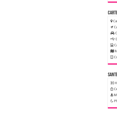
Carte
Ca
Ca
C
D
Ca
R
Co
Sant
H
Ce
Mé
Ph