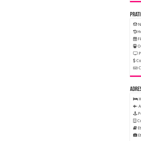
Prat
N
Ho
Fê
On
P
Co
C
Adre
H
A
P
Co
Et
Et