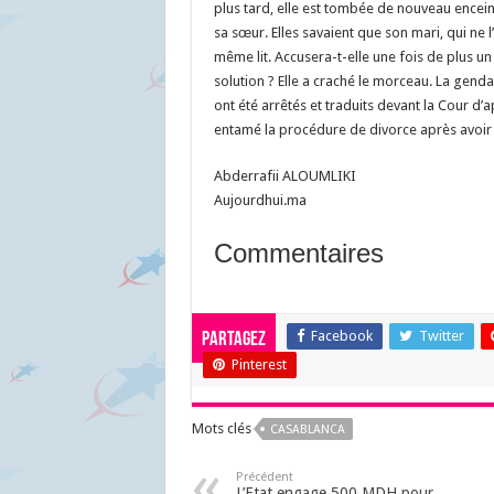
plus tard, elle est tombée de nouveau enceint
sa sœur. Elles savaient que son mari, qui ne l
même lit. Accusera-t-elle une fois de plus un 
solution ? Elle a craché le morceau. La genda
ont été arrêtés et traduits devant la Cour d’
entamé la procédure de divorce après avoir 
Abderrafii ALOUMLIKI
Aujourdhui.ma
Commentaires
Facebook
Twitter
Partagez
Pinterest
Mots clés
CASABLANCA
Précédent
L’Etat engage 500 MDH pour