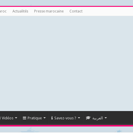
aroc
Actualités
Presse marocaine
Contact
Vidéos
Pratique
Savez-vous ?
العربية