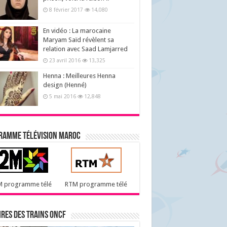
8 février 2017
14,080
En vidéo : La marocaine
Maryam Saïd révèlent sa
relation avec Saad Lamjarred
23 avril 2016
13,325
Henna : Meilleures Henna
design (Henné)
5 mai 2016
12,848
ramme télévision maroc
M programme télé
RTM programme télé
res des trains ONCF