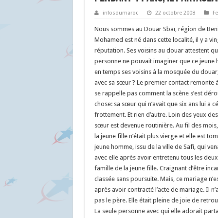
infosdumaroc
22 octobre 2008
F
Nous sommes au Douar Sbaï, région de Beni
Mohamed est né dans cette localité, il y a v
réputation. Ses voisins au douar attestent qu’
personne ne pouvait imaginer que ce jeune h
en temps ses voisins à la mosquée du douar,
avec sa sœur ? Le premier contact remonte à
se rappelle pas comment la scène s’est dérou
chose: sa sœur qui n’avait que six ans lui a céd
frottement. Et rien d’autre. Loin des yeux des 
sœur est devenue routinière. Au fil des mois,
la jeune fille n’était plus vierge et elle est t
jeune homme, issu de la ville de Safi, qui ven
avec elle après avoir entretenu tous les deu
famille de la jeune fille. Craignant d’être inc
classée sans poursuite. Mais, ce mariage n’
après avoir contracté l’acte de mariage. Il n’a
pas le père. Elle était pleine de joie de retro
La seule personne avec qui elle adorait parta