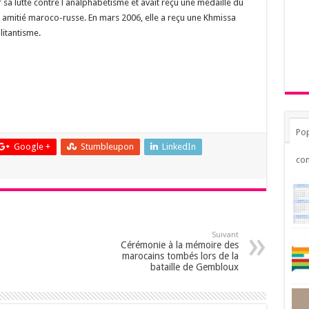
 sa lutte contre l analphabétisme et avait reçu une médaille du
 amitié maroco-russe. En mars 2006, elle a reçu une Khmissa
itantisme.
Pop
Google +
Stumbleupon
LinkedIn
co
Suivant
Cérémonie à la mémoire des
marocains tombés lors de la
bataille de Gembloux