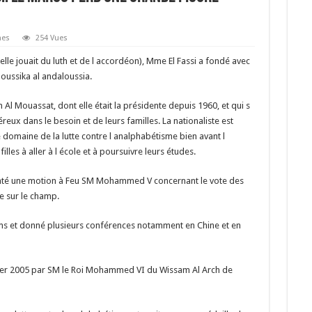
es
254 Vues
lle jouait du luth et de l accordéon), Mme El Fassi a fondé avec
moussika al andaloussia.
Al Mouassat, dont elle était la présidente depuis 1960, et qui s
eux dans le besoin et de leurs familles. La nationaliste est
domaine de la lutte contre l analphabétisme bien avant l
les à aller à l école et à poursuivre leurs études.
enté une motion à Feu SM Mohammed V concernant le vote des
e sur le champ.
ums et donné plusieurs conférences notamment en Chine et en
nvier 2005 par SM le Roi Mohammed VI du Wissam Al Arch de