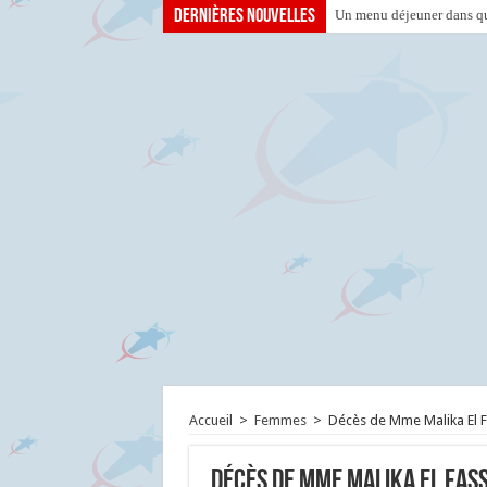
Dernières nouvelles
Un menu déjeuner dans que
Accueil
>
Femmes
>
Décès de Mme Malika El F
Décès de Mme Malika El Fass