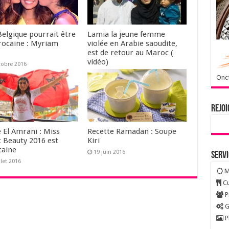
Belgique pourrait être
Lamia la jeune femme
rocaine : Myriam
violée en Arabie saoudite,
est de retour au Maroc (
vidéo)
tobre 2016
24 septembre 2016
Oncf
Rejoi
 El Amrani : Miss
Recette Ramadan : Soupe
c Beauty 2016 est
Kiri
aine
19 juin 2016
Serv
llet 2016
M
Cu
P
G
P