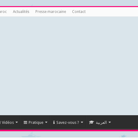
aroc
Actualités
Presse marocaine
Contact
Vidéos
Pratique
Savez-vous ?
العربية