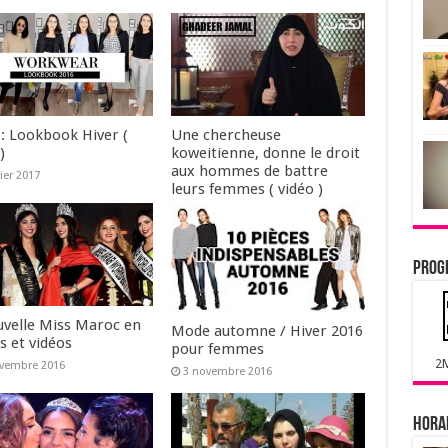
: Lookbook Hiver (
Une chercheuse
)
koweitienne, donne le droit
aux hommes de battre
vier 2017
leurs femmes ( vidéo )
16 décembre 2016
Prog
uvelle Miss Maroc en
Mode automne / Hiver 2016
s et vidéos
pour femmes
2
ovembre 2016
3 novembre 2016
Horai