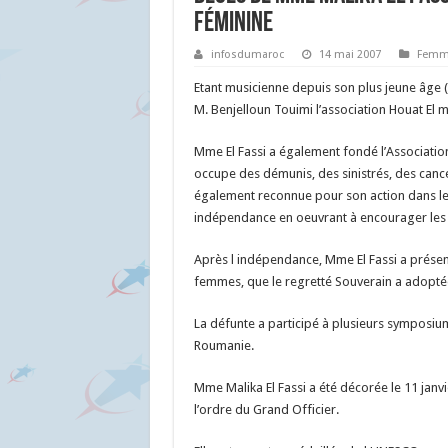
féminine
infosdumaroc
14 mai 2007
Femm
Etant musicienne depuis son plus jeune âge (e
M. Benjelloun Touimi l’association Houat El 
Mme El Fassi a également fondé l’Association 
occupe des démunis, des sinistrés, des cancér
également reconnue pour son action dans le 
indépendance en oeuvrant à encourager les fil
Après l indépendance, Mme El Fassi a prés
femmes, que le regretté Souverain a adopté
La défunte a participé à plusieurs symposi
Roumanie.
Mme Malika El Fassi a été décorée le 11 ja
l’ordre du Grand Officier.