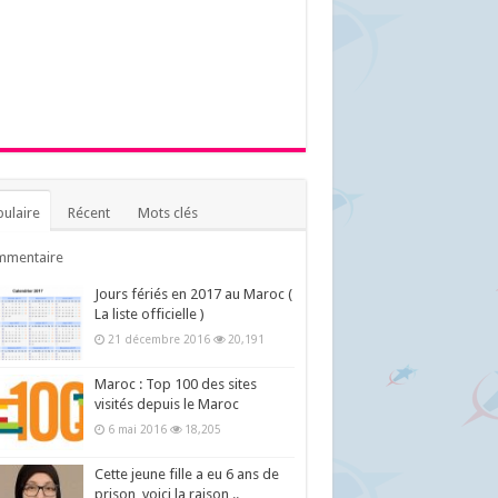
ulaire
Récent
Mots clés
mmentaire
Jours fériés en 2017 au Maroc (
La liste officielle )
21 décembre 2016
20,191
Maroc : Top 100 des sites
visités depuis le Maroc
6 mai 2016
18,205
Cette jeune fille a eu 6 ans de
prison, voici la raison ..