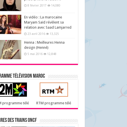
8 février 2017
14,080
En vidéo : La marocaine
Maryam Saïd révèlent sa
relation avec Saad Lamjarred
23 avril 2016
13,325
Henna : Meilleures Henna
design (Henné)
5 mai 2016
12,848
ramme télévision maroc
M programme télé
RTM programme télé
res des trains ONCF