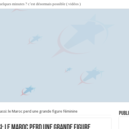
lques minutes ? c’est désormais possible ( vidéos )
assi: le Maroc perd une grande figure féminine
Publi
i: le Maroc perd une grande figure