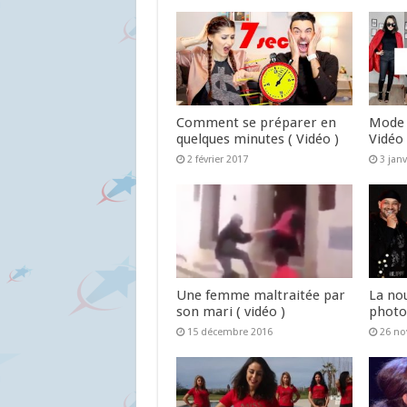
Comment se préparer en
Mode 
quelques minutes ( Vidéo )
Vidéo 
2 février 2017
3 jan
Une femme maltraitée par
La no
son mari ( vidéo )
photo
15 décembre 2016
26 n