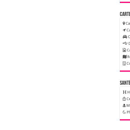
Carte
Ca
Ca
C
D
Ca
R
Co
Sant
H
Ce
Mé
Ph