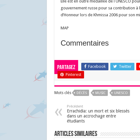
Elle est en outre médaillée de l UNESCO pour
gouvernement russe pour sa contribution à l
d’Honneur lors de Khmissa 2006 pour son mil
MAP
Commentaires
Facebook
Twitter
Partagez
Pinterest
Mots clés
DÉCÈS
MUSIC
UNESCO
Précédent
Errachidia: un mort et six blessés
dans un accrochage entre
étudiants
Articles similaires