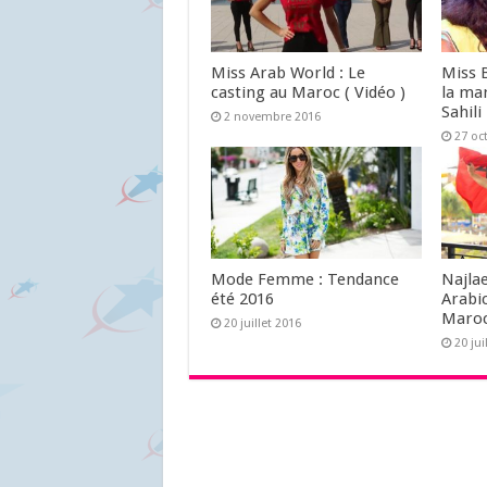
Miss Arab World : Le
Miss 
casting au Maroc ( Vidéo )
la ma
Sahili
2 novembre 2016
27 oc
Mode Femme : Tendance
Najlae
été 2016
Arabi
Maroc
20 juillet 2016
20 jui