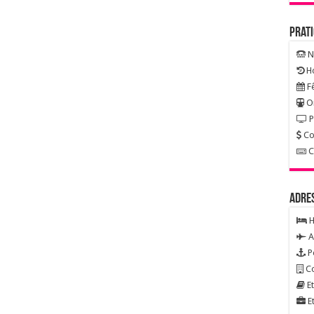
Prat
N
Ho
Fê
On
P
Co
C
Adre
H
A
P
Co
Et
Et