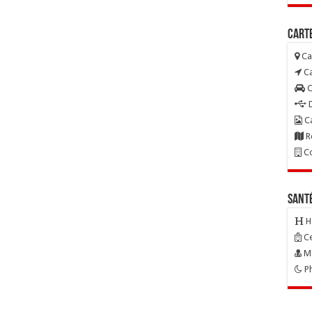
Carte
Ca
Ca
C
D
Ca
R
Co
Sant
H
Ce
Mé
Ph