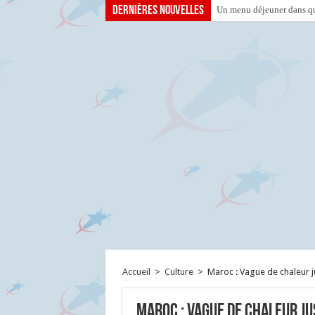
Dernières nouvelles
Un menu déjeuner dans que
Accueil
>
Culture
>
Maroc : Vague de chaleur 
Maroc : Vague de chaleur j