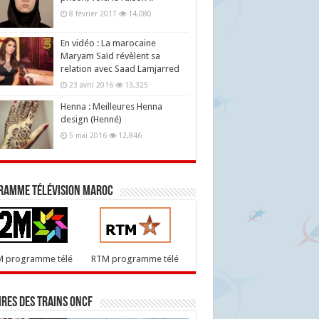
8 février 2017
14,080
En vidéo : La marocaine
Maryam Saïd révèlent sa
relation avec Saad Lamjarred
23 avril 2016
13,325
Henna : Meilleures Henna
design (Henné)
5 mai 2016
12,846
ramme télévision maroc
M programme télé
RTM programme télé
res des trains ONCF