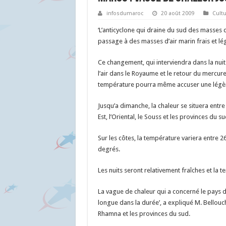
infosdumaroc
20 août 2009
Cultu
‘L’anticyclone qui draine du sud des masses d’a
passage à des masses d’air marin frais et lég
Ce changement, qui interviendra dans la nuit
l’air dans le Royaume et le retour du mercure
température pourra même accuser une légèr
Jusqu’a dimanche, la chaleur se situera entre
Est, l’Oriental, le Souss et les provinces du su
Sur les côtes, la température variera entre 26
degrés.
Les nuits seront relativement fraîches et la 
La vague de chaleur qui a concerné le pays d
longue dans la durée’, a expliqué M. Bellouc
Rhamna et les provinces du sud.