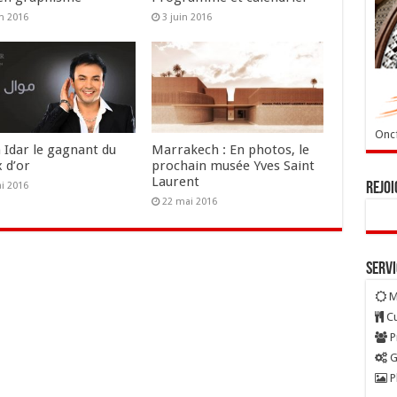
in 2016
3 juin 2016
Oncf
 Idar le gagnant du
Marrakech : En photos, le
 d’or
prochain musée Yves Saint
Laurent
Rejoi
i 2016
22 mai 2016
Serv
M
Cu
P
G
P