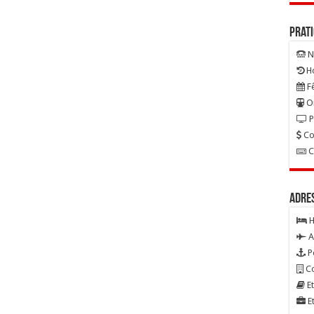
Prat
N
Ho
Fê
On
P
Co
C
Adre
H
A
P
Co
Et
Et