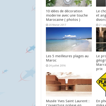
10 idées de décoration
Le cho
moderne avec une touche
et ang
Marocaine ( photos )
divor
20 février 2017
21 se
Les 5 meilleures plages au
Le pr
Maroc
géogr
Marra
24 juillet 2016
prix
14 jui
Musée Yves Saint Laurent :
En pho
L’ouverture prévue en
mika 