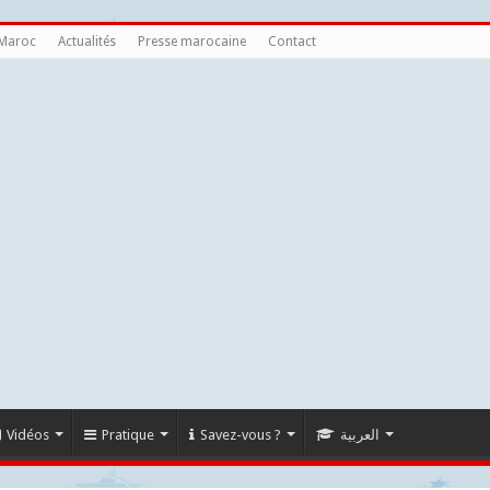
 Maroc
Actualités
Presse marocaine
Contact
Vidéos
Pratique
Savez-vous ?
العربية