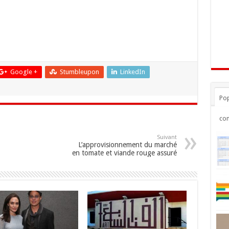
Google +
Stumbleupon
LinkedIn
Pop
co
Suivant
L’approvisionnement du marché
en tomate et viande rouge assuré