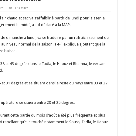
re
123 Vues
ir chaud et sec va s’affaiblir à partir de lundi pour laisser le
èrement humide’, a-t-il déclaré à la MAP.
 de dimanche à lundi, va se traduire par un rafraîchissement de
 au niveau normal de la saison, a-t-il expliqué ajoutant que la
e baisse.
 38 et 43 degrés dans le Tadla, le Haouz et Rhamna, le versant
d.
 et 31 degrés et se situera dans le reste du pays entre 33 et 37
température se situera entre 20 et 25 degrés.
urant cette partie du mois d’août a été plus fréquente et plus
hi rapellant qu’elle touché notamment le Souss, Tadla, le Haouz