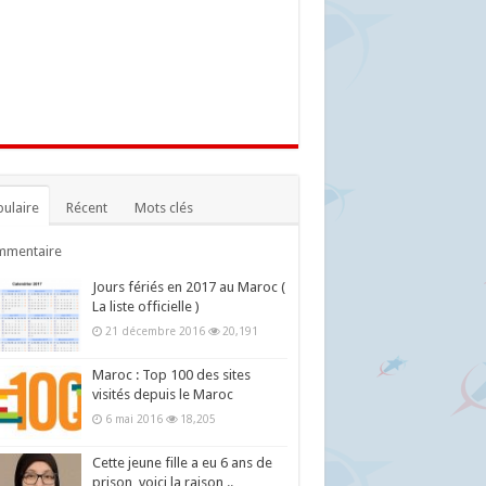
ulaire
Récent
Mots clés
mmentaire
Jours fériés en 2017 au Maroc (
La liste officielle )
21 décembre 2016
20,191
Maroc : Top 100 des sites
visités depuis le Maroc
6 mai 2016
18,205
Cette jeune fille a eu 6 ans de
prison, voici la raison ..