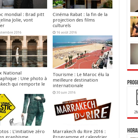
c mondial : Brad pitt
Cinéma Rabat : la fin de la
elina Jolie, vont
projection des films
cer
culturels
ptembre 2016
16 août 2016
ix National
Tourisme : Le Maroc élu la
aphique : Une photo à
meilleure destination
Prog
kech qui remporte le
internationale
30 juin 2016
llet 2016
2
Horai
tos : L’initiative zéro
Marrakech du Rire 2016 :
en graphisme
Programme et calendrier