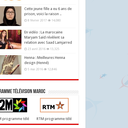
Cette jeune fille a eu 6 ans de
prison, voici la raison ..
8 février 2017
14,080
En vidéo : La marocaine
Maryam Saïd révèlent sa
relation avec Saad Lamjarred
23 avril 2016
13,325
Henna : Meilleures Henna
design (Henné)
5 mai 2016
12,846
ramme télévision maroc
M programme télé
RTM programme télé