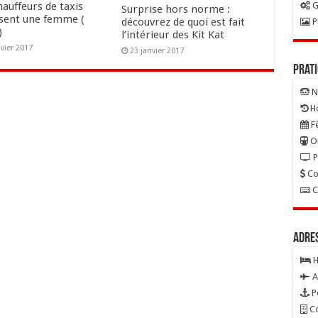
G
auffeurs de taxis
Surprise hors norme :
sent une femme (
découvrez de quoi est fait
P
)
l’intérieur des Kit Kat
nvier 2017
23 janvier 2017
Prat
N
Ho
Fê
On
P
Co
C
Adre
H
A
P
Co