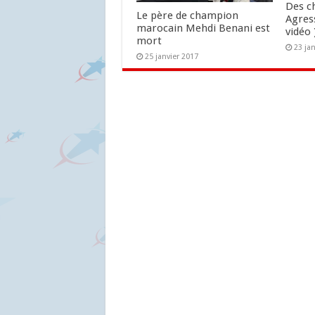
Des ch
Le père de champion
Agres
marocain Mehdi Benani est
vidéo 
mort
23 ja
25 janvier 2017