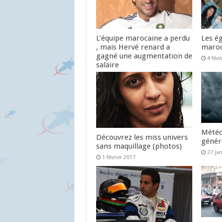
L’équipe marocaine a perdu
Les ég
, mais Hervé renard a
maroc
gagné une augmentation de
4 févr
salaire
5 février 2017
Météo
Découvrez les miss univers
génér
sans maquillage (photos)
27 ja
1 février 2017