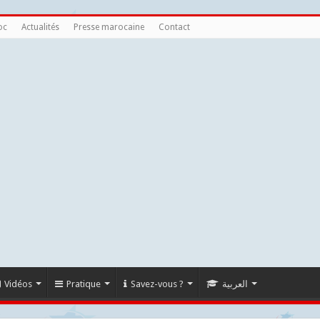
oc
Actualités
Presse marocaine
Contact
Vidéos
Pratique
Savez-vous ?
العربية