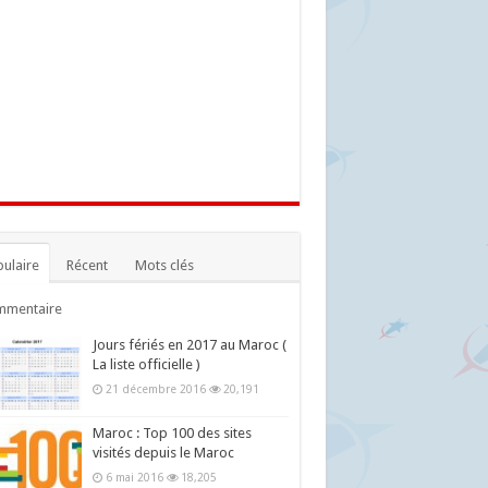
ulaire
Récent
Mots clés
mmentaire
Jours fériés en 2017 au Maroc (
La liste officielle )
21 décembre 2016
20,191
Maroc : Top 100 des sites
visités depuis le Maroc
6 mai 2016
18,205