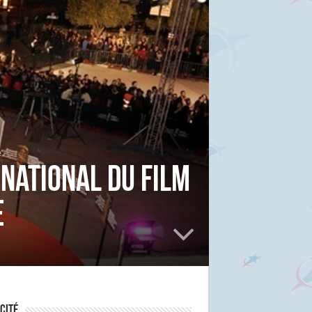
e
rnational du Film
e
cité