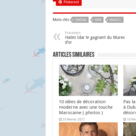
Pinterest
Mots clés
CINÉMA
FIFM
MAROC
Précédent
Hatim Idar le gagnant du Murex
d’or
Articles similaires
10 idées de décoration
Pas la
moderne avec une touche
à Duba
Marocaine ( photos )
désor
20 février 2017
10 fév