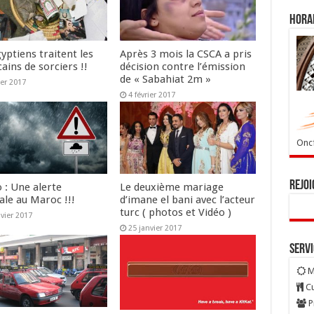
Horai
yptiens traitent les
Après 3 mois la CSCA a pris
ains de sorciers !!
décision contre l’émission
de « Sabahiat 2m »
ier 2017
4 février 2017
Oncf
Rejoi
 : Une alerte
Le deuxième mariage
ale au Maroc !!!
d’imane el bani avec l’acteur
turc ( photos et Vidéo )
nvier 2017
25 janvier 2017
Serv
M
Cu
P