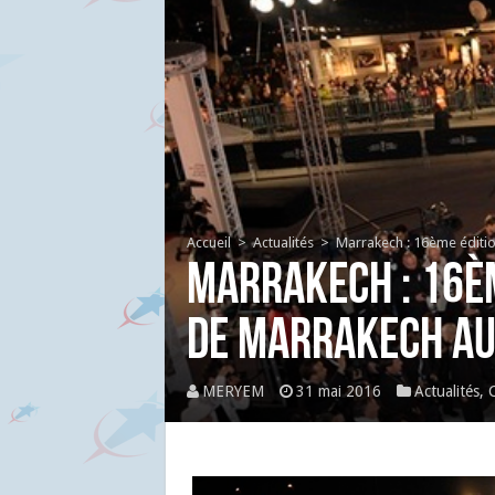
Accueil
>
Actualités
>
Marrakech : 16ème éditio
Marrakech : 16èm
de Marrakech aur
MERYEM
31 mai 2016
Actualités
,
C