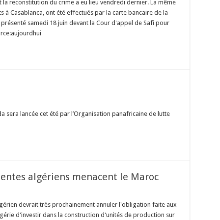
t la reconstitution du crime a eu lieu vendredi dernier. La même
ts à Casablanca, ont été effectués par la carte bancaire de la
été présenté samedi 18 juin devant la Cour d'appel de Safi pour
urce:aujourdhui
a sera lancée cet été par l’Organisation panafricaine de lutte
entes algériens menacent le Maroc
ien devrait très prochainement annuler l'obligation faite aux
érie d'investir dans la construction d'unités de production sur