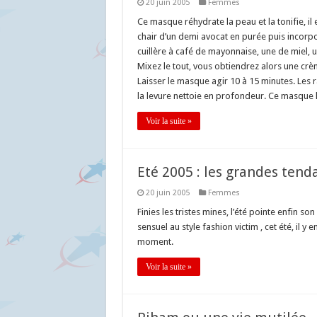
20 juin 2005
Femmes
Ce masque réhydrate la peau et la tonifie, il 
chair d’un demi avocat en purée puis incorpo
cuillère à café de mayonnaise, une de miel, un
Mixez le tout, vous obtiendrez alors une cr
Laisser le masque agir 10 à 15 minutes. Les ra
la levure nettoie en profondeur. Ce masque la
Voir la suite »
Eté 2005 : les grandes ten
20 juin 2005
Femmes
Finies les tristes mines, l’été pointe enfin so
sensuel au style fashion victim , cet été, il 
moment.
Voir la suite »