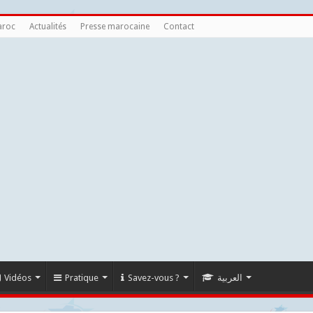
aroc
Actualités
Presse marocaine
Contact
Vidéos
Pratique
Savez-vous ?
العربية