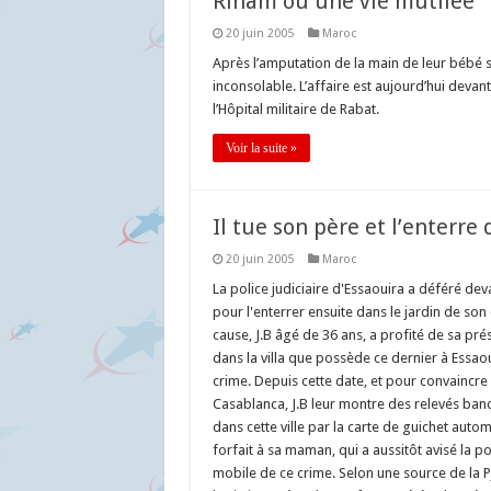
Riham ou une vie mutilée
20 juin 2005
Maroc
Après l’amputation de la main de leur bébé s
inconsolable. L’affaire est aujourd’hui devant
l’Hôpital militaire de Rabat.
Voir la suite »
Il tue son père et l’enterre 
20 juin 2005
Maroc
La police judiciaire d'Essaouira a déféré deva
pour l'enterrer ensuite dans le jardin de son
cause, J.B âgé de 36 ans, a profité de sa pr
dans la villa que possède ce dernier à Essa
crime. Depuis cette date, et pour convaincre 
Casablanca, J.B leur montre des relevés banc
dans cette ville par la carte de guichet autom
forfait à sa maman, qui a aussitôt avisé la pol
mobile de ce crime. Selon une source de la PJ