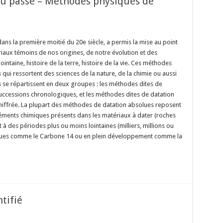
du passé – Méthodes physiques de
ns la première moitié du 20e siècle, a permis la mise au point
aux témoins de nos origines, de notre évolution et des
ntaine, histoire de la terre, histoire de la vie. Ces méthodes
ui ressortent des sciences de la nature, de la chimie ou aussi
 se répartissent en deux groupes : les méthodes dites de
successions chronologiques, et les méthodes dites de datation
hiffrée. La plupart des méthodes de datation absolues reposent
’éléments chimiques présents dans les matériaux à dater (roches
à des périodes plus ou moins lointaines (milliers, millions ou
connues comme le Carbone 14 ou en plein développement comme la
tifié