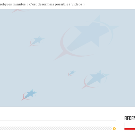
lques minutes ? c’est désormais possible ( vidéos )
Rece