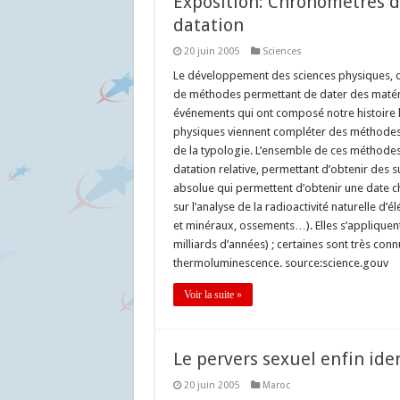
Exposition: Chronomètres 
datation
20 juin 2005
Sciences
Le développement des sciences physiques, da
de méthodes permettant de dater des matéri
événements qui ont composé notre histoire loi
physiques viennent compléter des méthodes q
de la typologie. L’ensemble de ces méthodes
datation relative, permettant d’obtenir des 
absolue qui permettent d’obtenir une date c
sur l’analyse de la radioactivité naturelle d
et minéraux, ossements…). Elles s’appliquent 
milliards d’années) ; certaines sont très 
thermoluminescence. source:science.gouv
Voir la suite »
Le pervers sexuel enfin iden
20 juin 2005
Maroc