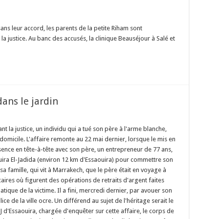
ans leur accord, les parents de la petite Riham sont
 la justice. Au banc des accusés, la clinique Beauséjour à Salé et
dans le jardin
nt la justice, un individu qui a tué son père à l'arme blanche,
 domicile. L'affaire remonte au 22 mai dernier, lorsque le mis en
ésence en tête-à-tête avec son père, un entrepreneur de 77 ans,
ouira El-Jadida (environ 12 km d'Essaouira) pour commettre son
sa famille, qui vit à Marrakech, que le père était en voyage à
aires où figurent des opérations de retraits d'argent faites
atique de la victime. Il a fini, mercredi dernier, par avouer son
ice de la ville ocre. Un différend au sujet de l'héritage serait le
 d'Essaouira, chargée d'enquêter sur cette affaire, le corps de