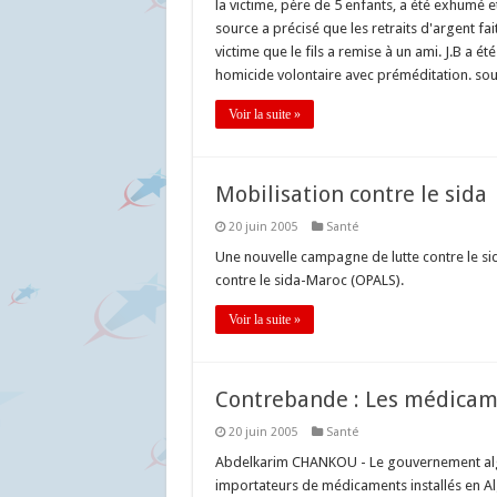
la victime, père de 5 enfants, a été exhumé e
source a précisé que les retraits d'argent fai
victime que le fils a remise à un ami. J.B a 
homicide volontaire avec préméditation. so
Voir la suite »
Mobilisation contre le sida
20 juin 2005
Santé
Une nouvelle campagne de lutte contre le sid
contre le sida-Maroc (OPALS).
Voir la suite »
Contrebande : Les médicam
20 juin 2005
Santé
Abdelkarim CHANKOU - Le gouvernement algér
importateurs de médicaments installés en Alg