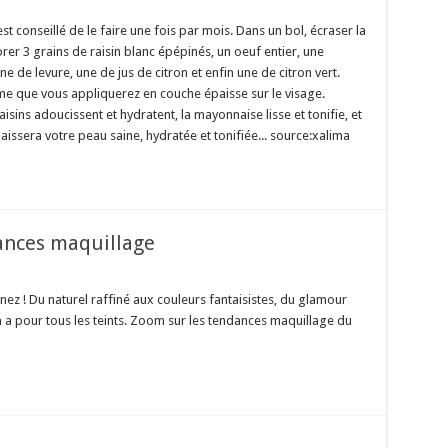
est conseillé de le faire une fois par mois. Dans un bol, écraser la
rer 3 grains de raisin blanc épépinés, un oeuf entier, une
e de levure, une de jus de citron et enfin une de citron vert.
ème que vous appliquerez en couche épaisse sur le visage.
isins adoucissent et hydratent, la mayonnaise lisse et tonifie, et
issera votre peau saine, hydratée et tonifiée... source:xalima
dances maquillage
n nez ! Du naturel raffiné aux couleurs fantaisistes, du glamour
y en a pour tous les teints. Zoom sur les tendances maquillage du