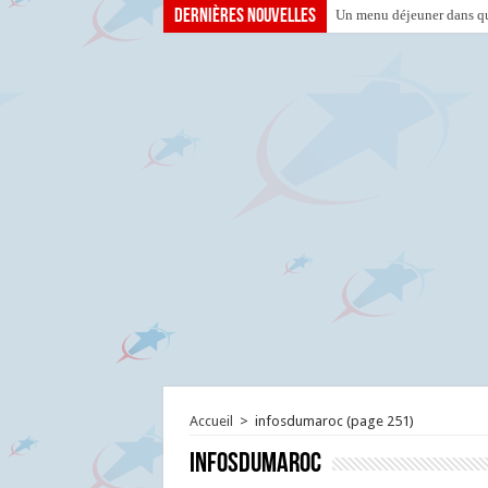
Dernières nouvelles
Un menu déjeuner dans que
Accueil
>
infosdumaroc
(page 251)
infosdumaroc