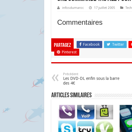
infosdumaroc
17 juillet 2005
Tech
Commentaires
Facebook
Twitter
Partagez
Pinterest
Précédent
Les DVD-DL enfin sous la barre
des 4€
Articles similaires