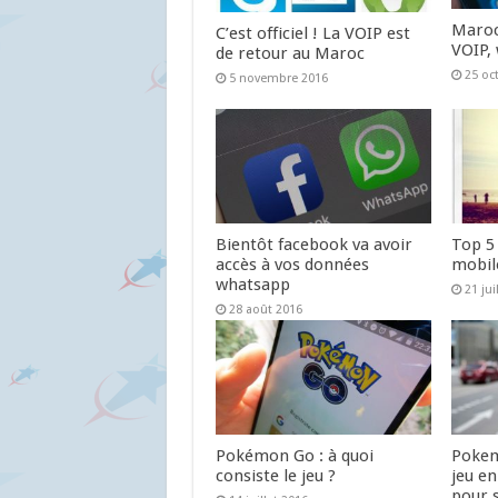
Maroc
C’est officiel ! La VOIP est
VOIP,
de retour au Maroc
25 oc
5 novembre 2016
Bientôt facebook va avoir
Top 5
accès à vos données
mobil
whatsapp
21 jui
28 août 2016
Pokémon Go : à quoi
Pokem
consiste le jeu ?
jeu e
pour 