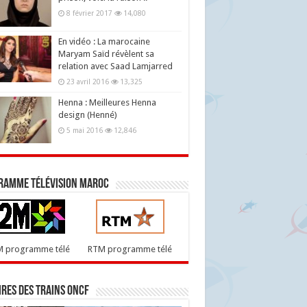
8 février 2017
14,080
En vidéo : La marocaine
Maryam Saïd révèlent sa
relation avec Saad Lamjarred
23 avril 2016
13,325
Henna : Meilleures Henna
design (Henné)
5 mai 2016
12,846
ramme télévision maroc
M programme télé
RTM programme télé
res des trains ONCF