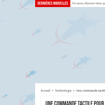
Dernières nouvelles
Un menu déjeuner dans que
Accueil
>
Technologie
>
Une commande tacti
Une commande tactile pour