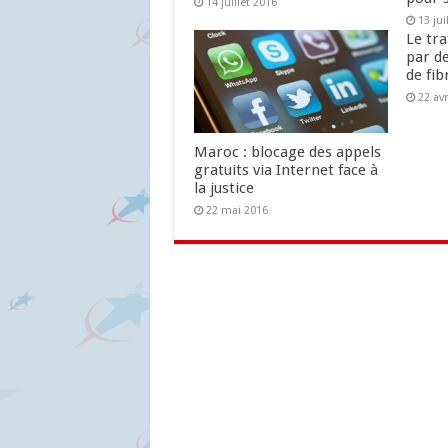
14 juillet 2016
13 jui
Le tra
par d
de fib
22 avr
Maroc : blocage des appels
gratuits via Internet face à
la justice
22 mai 2016