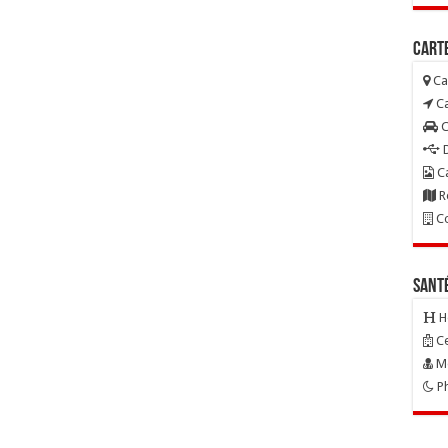
Carte
Ca
Ca
C
D
Ca
R
Co
Sant
H
Ce
Mé
Ph