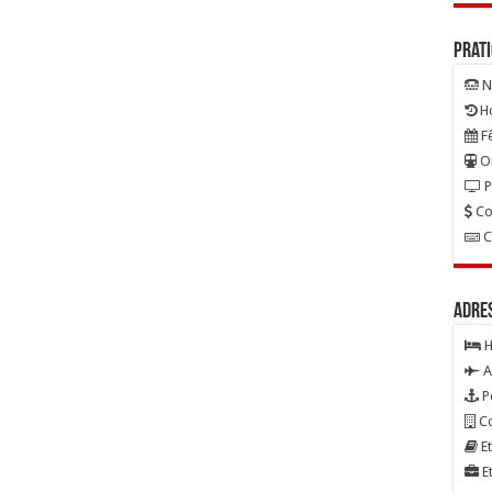
Prat
N
Ho
Fê
On
P
Co
C
Adre
H
A
P
Co
Et
Et