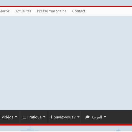
 Maroc
Actualités
Presse marocaine
Contact
Vidéos
Pratique
Savez-vous ?
العربية