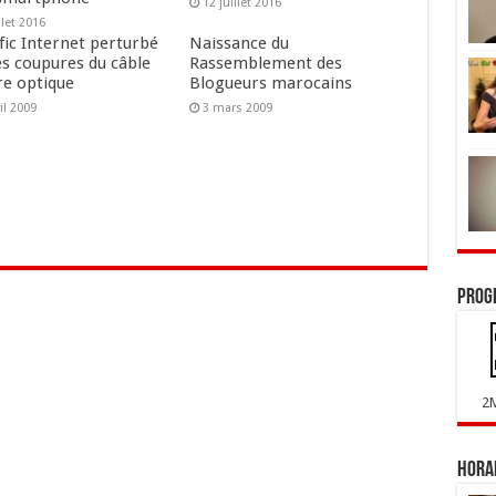
12 juillet 2016
llet 2016
fic Internet perturbé
Naissance du
es coupures du câble
Rassemblement des
re optique
Blogueurs marocains
il 2009
3 mars 2009
Prog
2
Horai