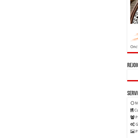
Oncf
Rejoi
Serv
M
Cu
P
G
P