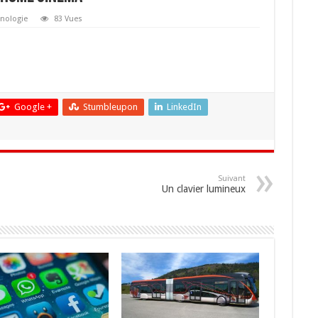
nologie
83 Vues
Google +
Stumbleupon
LinkedIn
Suivant
Un clavier lumineux