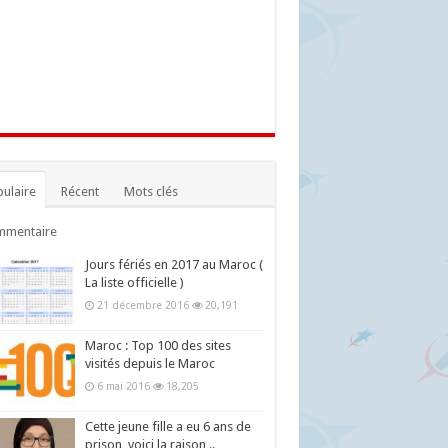
ulaire
Récent
Mots clés
mmentaire
Jours fériés en 2017 au Maroc (
La liste officielle )
21 décembre 2016
20,191
Maroc : Top 100 des sites
visités depuis le Maroc
6 mai 2016
18,205
Cette jeune fille a eu 6 ans de
prison, voici la raison ..