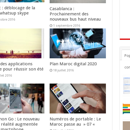
 : déblocage de la
Casablanca :
 whatsup skype
Prochainement des
nouveaux bus haut niveau
tobre 2016
1 septembre 2016
Pop
 des applications
Plan Maroc digital 2020
co
e pour réussir son été
18 juillet 2016
llet 2016
on Go : Le nouveau
Numéros de portable : Le
n réalité augmentée
Maroc passe au » 07 «
smartphone