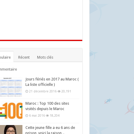
ulaire
Récent
Mots clés
mmentaire
Jours fériés en 2017 au Maroc (
La liste officielle )
21 décembre 2016
20,191
Maroc : Top 100 des sites
visités depuis le Maroc
6 mai 2016
18,204
Cette jeune fille a eu 6 ans de
prison, voici la raison ..