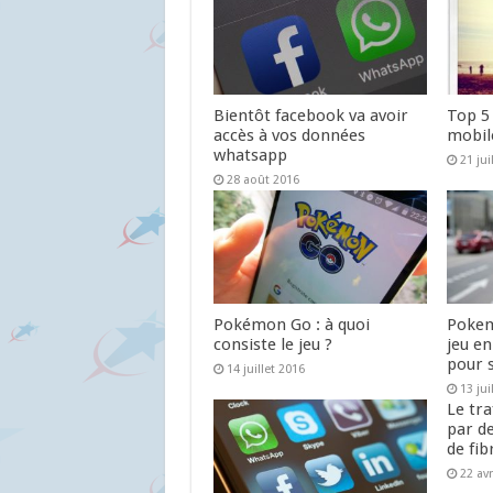
Bientôt facebook va avoir
Top 5
accès à vos données
mobil
whatsapp
21 jui
28 août 2016
Pokémon Go : à quoi
Pokem
consiste le jeu ?
jeu e
pour 
14 juillet 2016
13 jui
Le tra
par d
de fib
22 avr