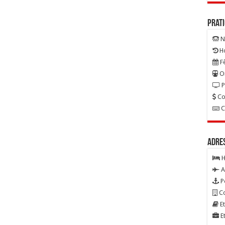
Prat
N
Ho
Fê
On
P
Co
C
Adre
H
A
P
Co
Et
Et