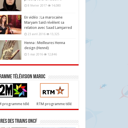
8 février 2017
14,080
En vidéo : La marocaine
Maryam Saïd révèlent sa
relation avec Saad Lamjarred
23 avril 2016
13,325
Henna : Meilleures Henna
design (Henné)
5 mai 2016
12,846
ramme télévision maroc
M programme télé
RTM programme télé
res des trains ONCF