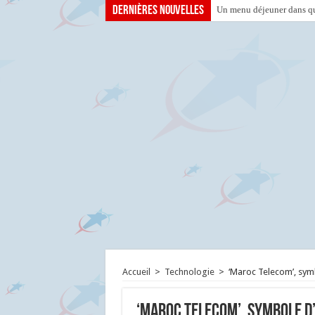
Dernières nouvelles
Un menu déjeuner dans que
Accueil
>
Technologie
>
‘Maroc Telecom’, sym
‘Maroc Telecom’, symbole d’