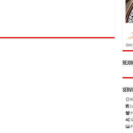
Oncf
Rejoi
Serv
M
Cu
P
G
P