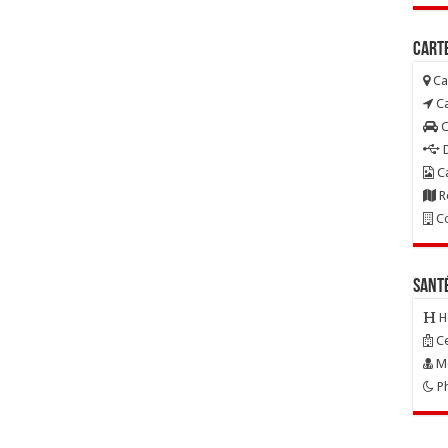
Carte
Ca
Ca
C
D
Ca
R
Co
Sant
H
Ce
Mé
Ph