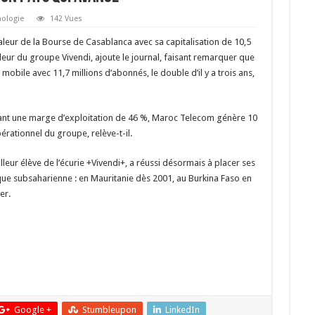
nologie
142 Vues
eur de la Bourse de Casablanca avec sa capitalisation de 10,5
valeur du groupe Vivendi, ajoute le journal, faisant remarquer que
 mobile avec 11,7 millions d’abonnés, le double d’il y a trois ans,
geant une marge d’exploitation de 46 %, Maroc Telecom génère 10
érationnel du groupe, relève-t-il.
leur élève de l’écurie +Vivendi+, a réussi désormais à placer ses
e subsaharienne : en Mauritanie dès 2001, au Burkina Faso en
er.
Google +
Stumbleupon
LinkedIn