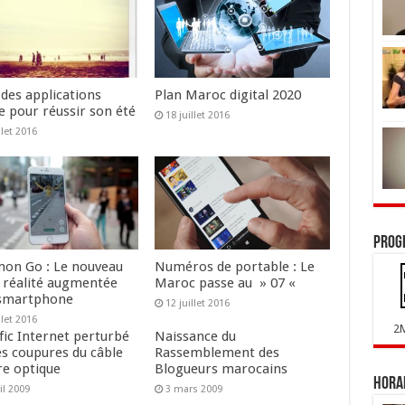
 des applications
Plan Maroc digital 2020
e pour réussir son été
18 juillet 2016
llet 2016
Prog
on Go : Le nouveau
Numéros de portable : Le
n réalité augmentée
Maroc passe au » 07 «
smartphone
12 juillet 2016
llet 2016
2
fic Internet perturbé
Naissance du
es coupures du câble
Rassemblement des
re optique
Blogueurs marocains
Horai
il 2009
3 mars 2009