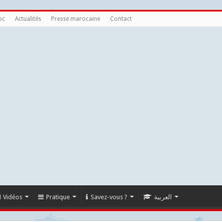
oc
Actualités
Presse marocaine
Contact
Vidéos
Pratique
Savez-vous ?
العربية