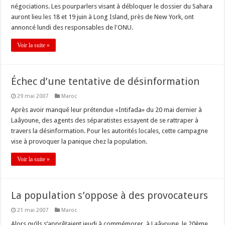
négociations. Les pourparlers visant à débloquer le dossier du Sahara
auront lieu les 18 et 19 juin à Long Island, près de New York, ont
annoncé lundi des responsables de l'ONU.
Voir la suite »
Échec d’une tentative de désinformation
29 mai 2007
Maroc
Après avoir manqué leur prétendue «Intifada» du 20 mai dernier à
Laâyoune, des agents des séparatistes essayent de se rattraper à
travers la désinformation. Pour les autorités locales, cette campagne
vise à provoquer la panique chez la population.
Voir la suite »
La population s’oppose à des provocateurs
21 mai 2007
Maroc
Alors qu’ils s’apprêtaient jeudi à commémorer, à Laâyoune, le 20ème