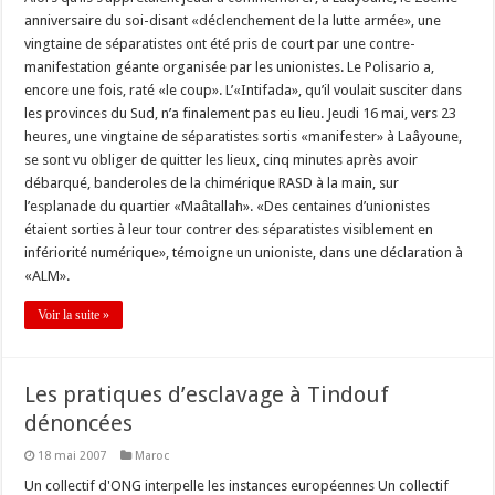
anniversaire du soi-disant «déclenchement de la lutte armée», une
vingtaine de séparatistes ont été pris de court par une contre-
manifestation géante organisée par les unionistes. Le Polisario a,
encore une fois, raté «le coup». L’«Intifada», qu’il voulait susciter dans
les provinces du Sud, n’a finalement pas eu lieu. Jeudi 16 mai, vers 23
heures, une vingtaine de séparatistes sortis «manifester» à Laâyoune,
se sont vu obliger de quitter les lieux, cinq minutes après avoir
débarqué, banderoles de la chimérique RASD à la main, sur
l’esplanade du quartier «Maâtallah». «Des centaines d’unionistes
étaient sorties à leur tour contrer des séparatistes visiblement en
infériorité numérique», témoigne un unioniste, dans une déclaration à
«ALM».
Voir la suite »
Les pratiques d’esclavage à Tindouf
dénoncées
18 mai 2007
Maroc
Un collectif d'ONG interpelle les instances européennes Un collectif