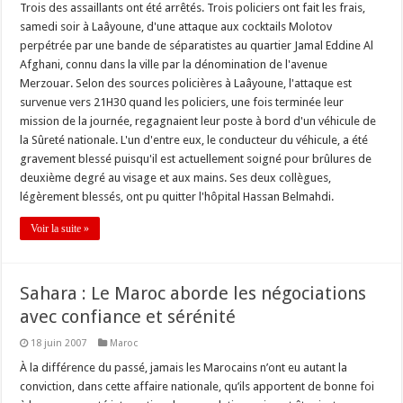
Trois des assaillants ont été arrêtés. Trois policiers ont fait les frais,
samedi soir à Laâyoune, d'une attaque aux cocktails Molotov
perpétrée par une bande de séparatistes au quartier Jamal Eddine Al
Afghani, connu dans la ville par la dénomination de l'avenue
Merzouar. Selon des sources policières à Laâyoune, l'attaque est
survenue vers 21H30 quand les policiers, une fois terminée leur
mission de la journée, regagnaient leur poste à bord d'un véhicule de
la Sûreté nationale. L'un d'entre eux, le conducteur du véhicule, a été
gravement blessé puisqu'il est actuellement soigné pour brûlures de
deuxième degré au visage et aux mains. Ses deux collègues,
légèrement blessés, ont pu quitter l'hôpital Hassan Belmahdi.
Voir la suite »
Sahara : Le Maroc aborde les négociations
avec confiance et sérénité
18 juin 2007
Maroc
À la différence du passé, jamais les Marocains n’ont eu autant la
conviction, dans cette affaire nationale, qu’ils apportent de bonne foi