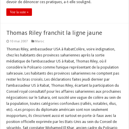
devoir de dénoncer ces pratiques, a-t-elle souligné.
Voir la suite »
Thomas Riley franchit la ligne jaune
10 mai 2007
Maroc
Thomas Riley, ambassadeur USA à RabatColère, voire indignation,
chez les habitants des provinces sahariennes après la sortie
médiatique de l’ambassadeur US à Rabat, Thomas Riley, où il
considère le Polisario comme l’unique représentant de la population
sahraouie. Les habitants des provinces sahariennes ne comptent pas
rester les bras croisés. Les déclarations faites jeudi dernier par
l’ambassadeur US à Rabat, Thomas Riley, écartant la participation du
Conseil royal consultatif pour les affaires sahariennes aux prochaines
négociations sur le Sahara, ont suscité une vague de colère au sein de
la population, toutes catégories confondues (ralliés, notables, élus,
etc). «Les propos du diplomate américain sont non seulement
inopportuns, ils s’inscrivent aussi et surtout en porte-à-faux avec la
position officielle exprimée par les Etats-Unis au sein du Conseil de
sécurité», fait constater Mohamed El Khar, ancien cadre du Polisario