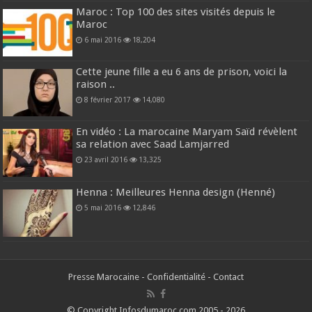
Maroc : Top 100 des sites visités depuis le
Maroc
6 mai 2016
18,204
Cette jeune fille a eu 6 ans de prison, voici la
raison ..
8 février 2017
14,080
En vidéo : La marocaine Maryam Saïd révèlent
sa relation avec Saad Lamjarred
23 avril 2016
13,325
Henna : Meilleures Henna design (Henné)
5 mai 2016
12,846
Presse Marocaine
-
Confidentialité
-
Contact
© Copyright Infosdumaroc.com 2005 - 2026