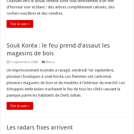
Chaouen vers le douar semble sortir tout directement d'un film
d'horreur noir et blanc : des arbres complètement calcinés, des
rochers noirâtres et des cendres.
Voir la suite »
Souk Koréa : le feu prend d’assaut les
magasins de bois
3 septembre 2006
Maroc
Un impressionnant incendie a ravagé, vendredi 1er septembre,
plusieurs boutiques à souk Koréa. Les flammes ont carbonisé
plusieurs magasins de bois et de meubles à l'intérieur du marché. Les
échoppes embrasées crachaient le feu de tous les côtés causant la
panique parmi les habitants de Derb Sultan.
Voir la suite »
Les radars fixes arrivent