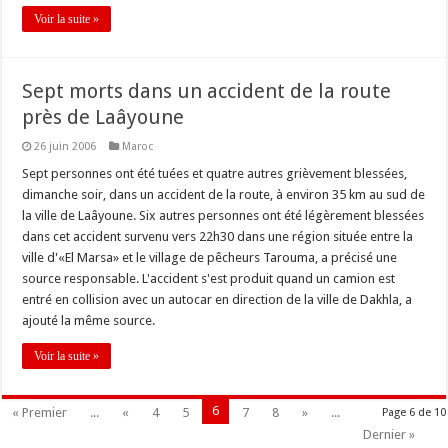
Voir la suite »
Sept morts dans un accident de la route
près de Laâyoune
26 juin 2006
Maroc
Sept personnes ont été tuées et quatre autres grièvement blessées,
dimanche soir, dans un accident de la route, à environ 35 km au sud de
la ville de Laâyoune. Six autres personnes ont été légèrement blessées
dans cet accident survenu vers 22h30 dans une région située entre la
ville d'«El Marsa» et le village de pêcheurs Tarouma, a précisé une
source responsable. L'accident s'est produit quand un camion est
entré en collision avec un autocar en direction de la ville de Dakhla, a
ajouté la même source.
Voir la suite »
6
« Premier
...
«
4
5
7
8
»
...
Page 6 de 10
Dernier »