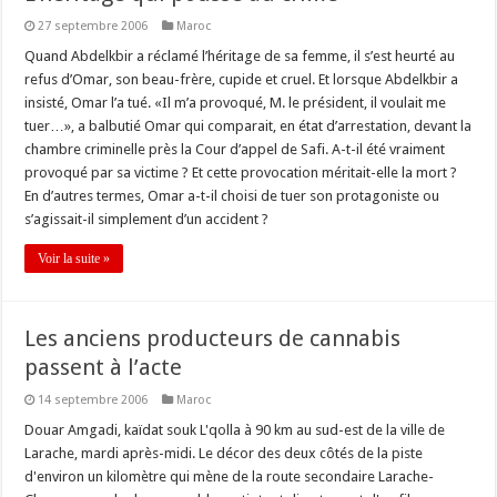
27 septembre 2006
Maroc
Quand Abdelkbir a réclamé l’héritage de sa femme, il s’est heurté au
refus d’Omar, son beau-frère, cupide et cruel. Et lorsque Abdelkbir a
insisté, Omar l’a tué. «Il m’a provoqué, M. le président, il voulait me
tuer…», a balbutié Omar qui comparait, en état d’arrestation, devant la
chambre criminelle près la Cour d’appel de Safi. A-t-il été vraiment
provoqué par sa victime ? Et cette provocation méritait-elle la mort ?
En d’autres termes, Omar a-t-il choisi de tuer son protagoniste ou
s’agissait-il simplement d’un accident ?
Voir la suite »
Les anciens producteurs de cannabis
passent à l’acte
14 septembre 2006
Maroc
Douar Amgadi, kaïdat souk L'qolla à 90 km au sud-est de la ville de
Larache, mardi après-midi. Le décor des deux côtés de la piste
d'environ un kilomètre qui mène de la route secondaire Larache-