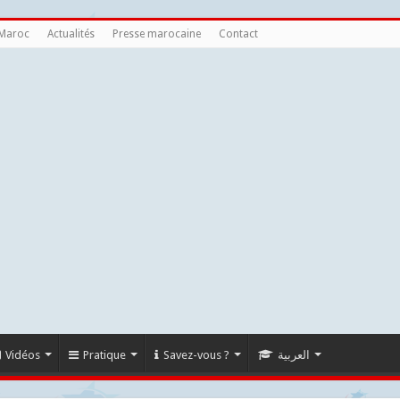
 Maroc
Actualités
Presse marocaine
Contact
Vidéos
Pratique
Savez-vous ?
العربية