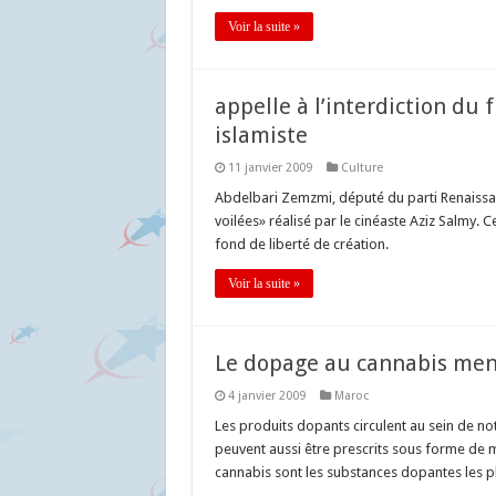
Voir la suite »
appelle à l’interdiction du
islamiste
11 janvier 2009
Culture
Abdelbari Zemzmi, député du parti Renaissanc
voilées» réalisé par le cinéaste Aziz Salmy. C
fond de liberté de création.
Voir la suite »
Le dopage au cannabis mena
4 janvier 2009
Maroc
Les produits dopants circulent au sein de not
peuvent aussi être prescrits sous forme de m
cannabis sont les substances dopantes les pl