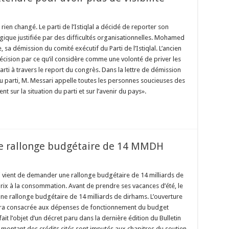
en changé. Le parti de l’Istiqlal a décidé de reporter son
gique justifiée par des difficultés organisationnelles. Mohamed
 sa démission du comité exécutif du Parti de l’Istiqlal. L’ancien
décision par ce qu’il considère comme une volonté de priver les
parti à travers le report du congrès. Dans la lettre de démission
u parti, M. Messari appelle toutes les personnes soucieuses des
nt sur la situation du parti et sur l’avenir du pays».
e rallonge budgétaire de 14 MMDH
si vient de demander une rallonge budgétaire de 14 milliards de
rix à la consommation. Avant de prendre ses vacances d’été, le
ne rallonge budgétaire de 14 milliards de dirhams. L’ouverture
sera consacrée aux dépenses de fonctionnement du budget
ait l’objet d’un décret paru dans la dernière édition du Bulletin
Le montant des crédits cités sont imputés aux chapitres du soutien