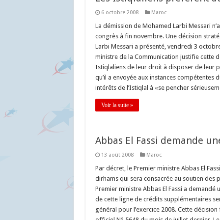
6 octobre 2008
Maroc
La démission de Mohamed Larbi Messari n’a ri
congrès à fin novembre. Une décision straté
Larbi Messari a présenté, vendredi 3 octobre,
ministre de la Communication justifie cette 
Istiqlaliens de leur droit à disposer de leur 
qu’il a envoyée aux instances compétentes d
intérêts de l’Istiqlal à «se pencher sérieuseme
Voir la suite »
Abbas El Fassi demande un
13 août 2008
Maroc
Par décret, le Premier ministre Abbas El Fas
dirhams qui sera consacrée au soutien des p
Premier ministre Abbas El Fassi a demandé u
de cette ligne de crédits supplémentaires 
général pour l’exercice 2008. Cette décision f
officiel N° 5648 du mois de juillet dernier. 