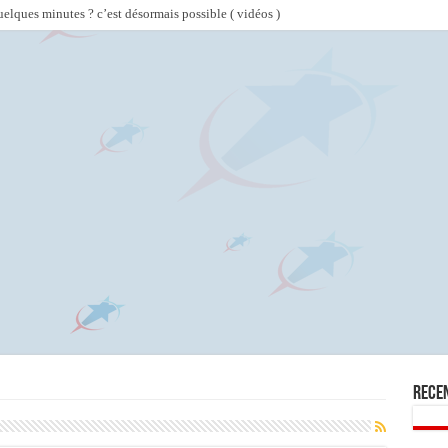
lques minutes ? c’est désormais possible ( vidéos )
Rece