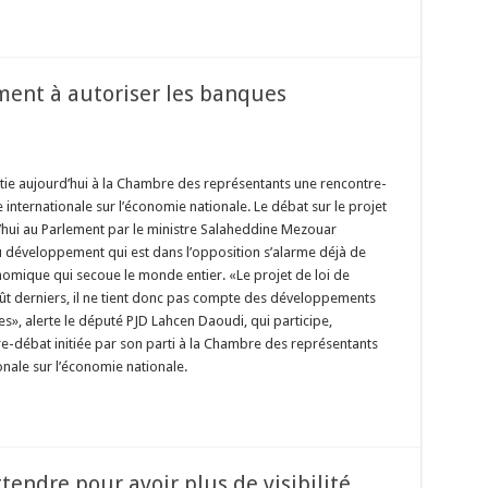
ment à autoriser les banques
nitie aujourd’hui à la Chambre des représentants une rencontre-
e internationale sur l’économie nationale. Le débat sur le projet
d’hui au Parlement par le ministre Salaheddine Mezouar
 du développement qui est dans l’opposition s’alarme déjà de
onomique qui secoue le monde entier. «Le projet de loi de
août derniers, il ne tient donc pas compte des développements
s», alerte le député PJD Lahcen Daoudi, qui participe,
re-débat initiée par son parti à la Chambre des représentants
onale sur l’économie nationale.
ttendre pour avoir plus de visibilité