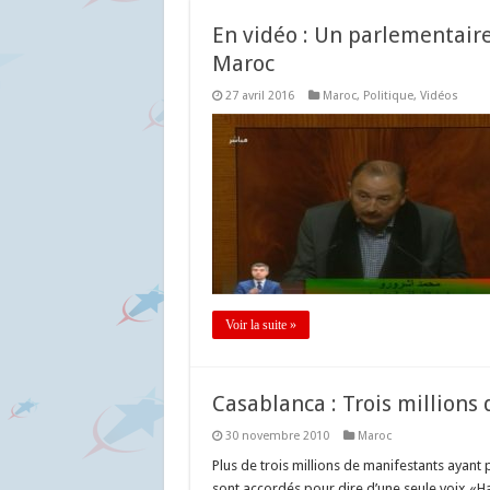
En vidéo : Un parlementair
Maroc
27 avril 2016
Maroc
,
Politique
,
Vidéos
Voir la suite »
Casablanca : Trois million
30 novembre 2010
Maroc
Plus de trois millions de manifestants ayant
sont accordés pour dire d’une seule voix «Ha