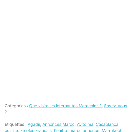
Catégories :
Que visite les internautes Marocains ?
,
Savez-vous
?
Étiquettes :
Agadir
,
Annonces Maroc
,
Avito.ma
,
Casablanca
,
cuisine
,
Emploi
,
Français
,
Kenitra
,
maroc annonce
,
Marrakech
,