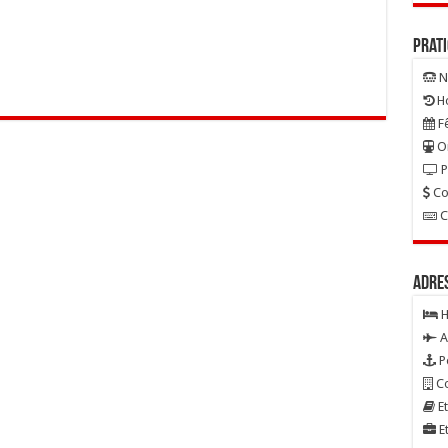
Prat
N
Ho
Fê
On
P
Co
C
Adre
H
A
P
Co
Et
Et