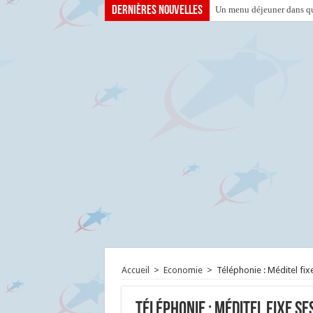
Dernières nouvelles
Un menu déjeuner dans que
Accueil
>
Economie
>
Téléphonie : Méditel fixe
Téléphonie : Méditel fixe se