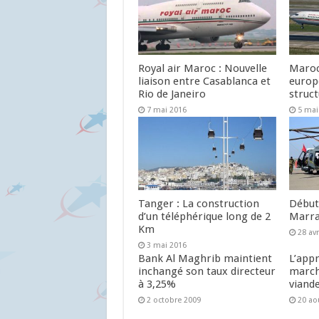
Royal air Maroc : Nouvelle
Maroc
liaison entre Casablanca et
europ
Rio de Janeiro
struc
7 mai 2016
5 mai
Tanger : La construction
Début 
d’un téléphérique long de 2
Marra
Km
28 avr
3 mai 2016
Bank Al Maghrib maintient
L’app
inchangé son taux directeur
march
à 3,25%
viand
2 octobre 2009
20 ao