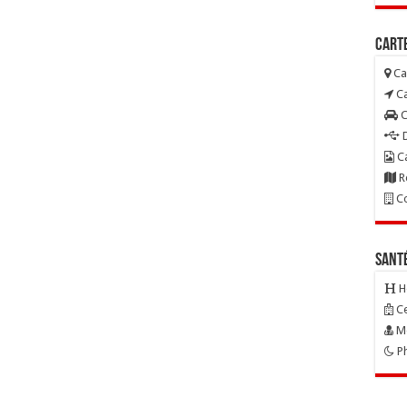
Carte
Ca
Ca
C
D
Ca
R
Co
Sant
H
Ce
Mé
Ph