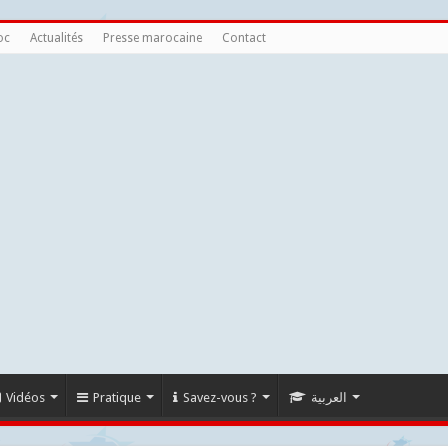
oc
Actualités
Presse marocaine
Contact
Vidéos
Pratique
Savez-vous ?
العربية