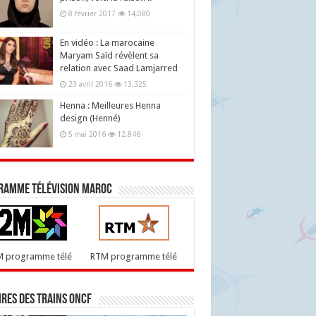
8 février 2017
14,080
En vidéo : La marocaine
Maryam Saïd révèlent sa
relation avec Saad Lamjarred
23 avril 2016
13,325
Henna : Meilleures Henna
design (Henné)
5 mai 2016
12,846
ramme télévision maroc
M programme télé
RTM programme télé
res des trains ONCF