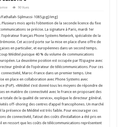
omie
90 Vues
athallah-Sijilmassi-1085.jpg[/img]
. Plusieurs mois après l’obtention de la seconde licence du fixe
lécommunications se précise. La signature à Paris, mardi 1er
c l’opérateur français Phone Systems Network, spécialiste de la
cérémonie. Cet accord porte sur la mise en place d’une offre de
nçaises en particulier, et européennes dans un second temps.
aucoup Méditel puisque 40 % du volume de communications
européen. La deuxième position est occupée par l’Espagne avec
irecteur général de l’opérateur de télécommunications. Pour ces
e connectivité, Maroc-France dans un premier temps. Une
mise en place en collaboration avec Phone Systems avec
ence (PoP). «Méditel s’est donné tous les moyens de répondre de
ses en matière de connectivité avec le France en proposant des
 totale de la qualité de service», explique le directeur général.
activités off-shoring des centres d’appel francophones. Un marché
l la présence de Méditel est très faible. Pour encourager ces
ons de connectivité, l’atout des coûts d’installation a été pris en
il en ressort que les coûts de télécommunications représentent