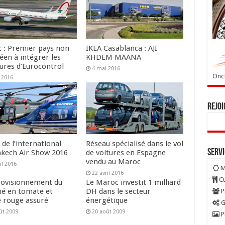
 : Premier pays non
IKEA Casablanca : AJI
éen à intégrer les
KHDEM MAANA
tures d’Eurocontrol
4 mai 2016
Oncf
 2016
Rejoi
de l’international
Réseau spécialisé dans le vol
Serv
kech Air Show 2016
de voitures en Espagne
vendu au Maroc
il 2016
M
22 avril 2016
Cu
rovisionnement du
Le Maroc investit 1 milliard
é en tomate et
DH dans le secteur
P
e rouge assuré
énergétique
G
ût 2009
20 août 2009
P