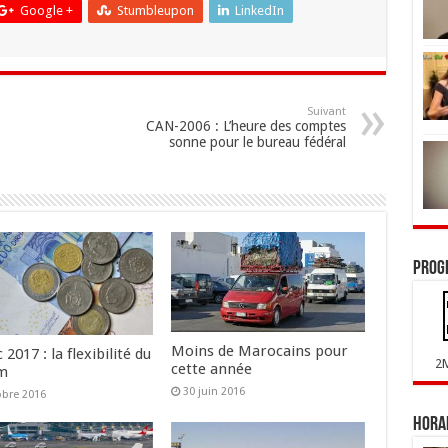
Google +
Stumbleupon
LinkedIn
Suivant
CAN-2006 : L’heure des comptes
sonne pour le bureau fédéral
Prog
Moins de Marocains pour
2017 : la flexibilité du
2
cette année
am
30 juin 2016
obre 2016
Horai