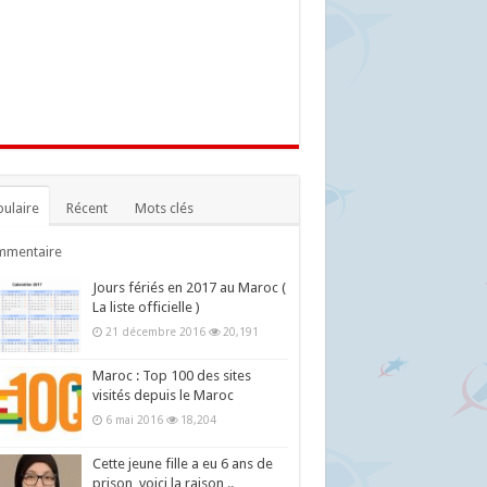
ulaire
Récent
Mots clés
mmentaire
Jours fériés en 2017 au Maroc (
La liste officielle )
21 décembre 2016
20,191
Maroc : Top 100 des sites
visités depuis le Maroc
6 mai 2016
18,204
Cette jeune fille a eu 6 ans de
prison, voici la raison ..