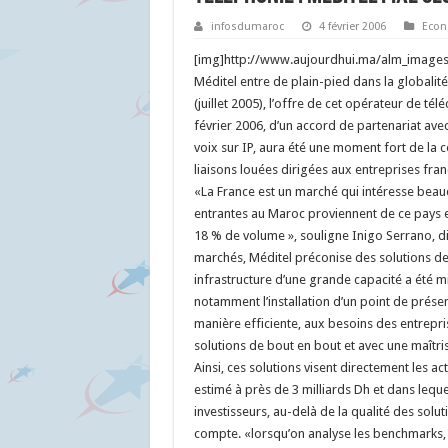
infosdumaroc
4 février 2006
Econ
[img]http://www.aujourdhui.ma/alm_images/F
Méditel entre de plain-pied dans la globalité
(juillet 2005), l’offre de cet opérateur de té
février 2006, d’un accord de partenariat ave
voix sur IP, aura été une moment fort de la 
liaisons louées dirigées aux entreprises fra
«La France est un marché qui intéresse be
entrantes au Maroc proviennent de ce pays 
18 % de volume », souligne Inigo Serrano, d
marchés, Méditel préconise des solutions d
infrastructure d’une grande capacité a été 
notamment l’installation d’un point de prés
manière efficiente, aux besoins des entrepri
solutions de bout en bout et avec une maîtrise
Ainsi, ces solutions visent directement les 
estimé à près de 3 milliards Dh et dans leque
investisseurs, au-delà de la qualité des soluti
compte. «lorsqu’on analyse les benchmarks, 