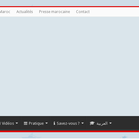
 Maroc
Actualités
Presse marocaine
Contact
Vidéos
Pratique
Savez-vous ?
العربية