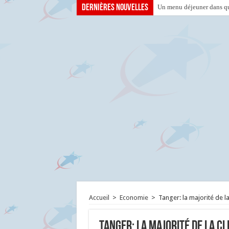
Dernières nouvelles
Un menu déjeuner dans que
Accueil
>
Economie
>
Tanger: la majorité de l
Tanger: la majorité de la c