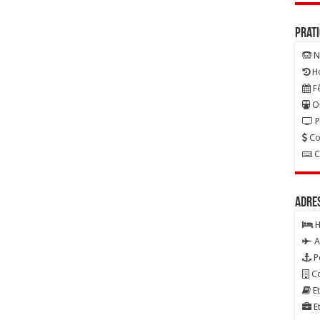
Prat
N
Ho
Fê
On
P
Co
C
Adre
H
A
P
Co
Et
Et