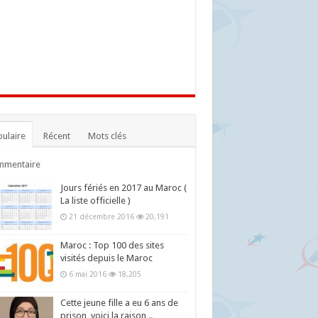
ulaire
Récent
Mots clés
mmentaire
Jours fériés en 2017 au Maroc (
La liste officielle )
21 décembre 2016
20,191
Maroc : Top 100 des sites
visités depuis le Maroc
6 mai 2016
18,205
Cette jeune fille a eu 6 ans de
prison, voici la raison ..