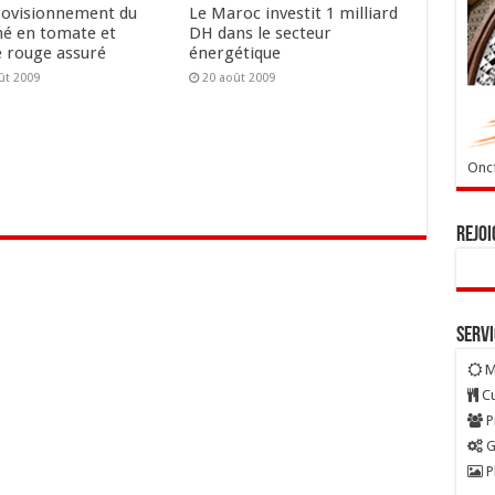
rovisionnement du
Le Maroc investit 1 milliard
é en tomate et
DH dans le secteur
e rouge assuré
énergétique
ût 2009
20 août 2009
Oncf
Rejoi
Serv
M
Cu
P
G
P