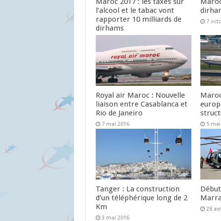
Maroc 2017 : les taxes sur
Maroc 
l’alcool et le tabac vont
dirh
rapporter 10 milliards de
7 oct
dirhams
29 octobre 2016
Royal air Maroc : Nouvelle
Maroc
liaison entre Casablanca et
europ
Rio de Janeiro
struc
7 mai 2016
5 mai
Tanger : La construction
Début 
d’un téléphérique long de 2
Marra
Km
28 avr
3 mai 2016