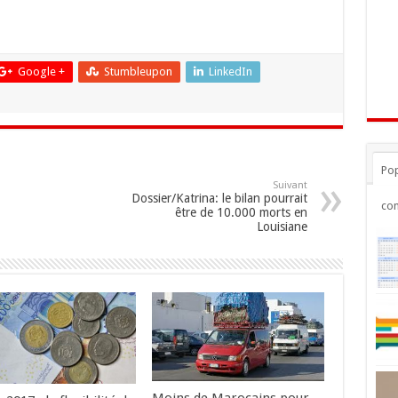
Google +
Stumbleupon
LinkedIn
Pop
Suivant
Dossier/Katrina: le bilan pourrait
co
être de 10.000 morts en
Louisiane
Moins de Marocains pour