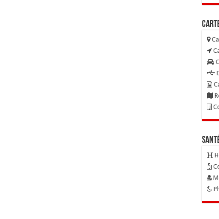
Carte
Ca
Ca
C
D
Ca
R
Co
Sant
H
Ce
Mé
Ph