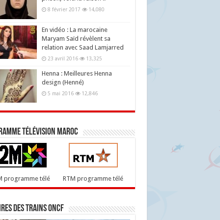
8 février 2017
14,080
En vidéo : La marocaine
Maryam Saïd révèlent sa
relation avec Saad Lamjarred
23 avril 2016
13,325
Henna : Meilleures Henna
design (Henné)
5 mai 2016
12,846
ramme télévision maroc
M programme télé
RTM programme télé
res des trains ONCF