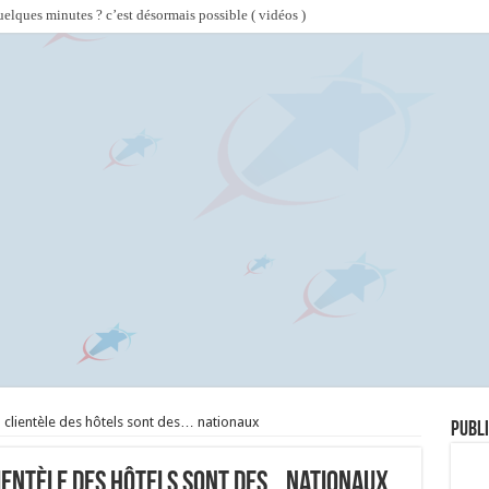
lques minutes ? c’est désormais possible ( vidéos )
a clientèle des hôtels sont des… nationaux
Publi
lientèle des hôtels sont des… nationaux