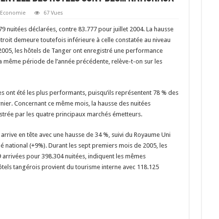
Economie
67 Vues
.879 nuitées déclarées, contre 83.777 pour juillet 2004. La hausse
étroit demeure toutefois inférieure à celle constatée au niveau
 2005, les hôtels de Tanger ont enregistré une performance
a même période de l’année précédente, relève-t-on sur les
les ont été les plus performants, puisqu’ils représentent 78 % des
dernier. Concernant ce même mois, la hausse des nuitées
strée par les quatre principaux marchés émetteurs.
 arrive en tête avec une hausse de 34 %, suivi du Royaume Uni
hé national (+9%). Durant les sept premiers mois de 2005, les
9 arrivées pour 398.304 nuitées, indiquent les mêmes
 hôtels tangérois provient du tourisme interne avec 118.125