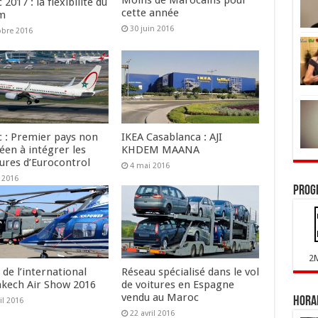
2017 : la flexibilité du
cette année
am
30 juin 2016
obre 2016
 : Premier pays non
IKEA Casablanca : AJI
éen à intégrer les
KHDEM MAANA
tures d’Eurocontrol
4 mai 2016
 2016
Prog
2
de l’international
Réseau spécialisé dans le vol
kech Air Show 2016
de voitures en Espagne
vendu au Maroc
Horai
il 2016
22 avril 2016