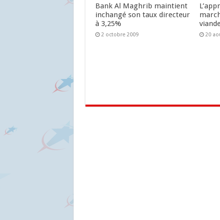
Bank Al Maghrib maintient
L’app
inchangé son taux directeur
march
à 3,25%
viand
2 octobre 2009
20 ao