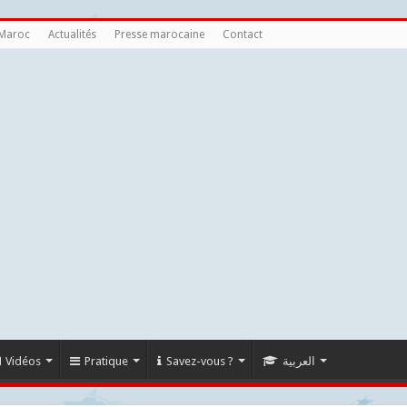
 Maroc
Actualités
Presse marocaine
Contact
Vidéos
Pratique
Savez-vous ?
العربية