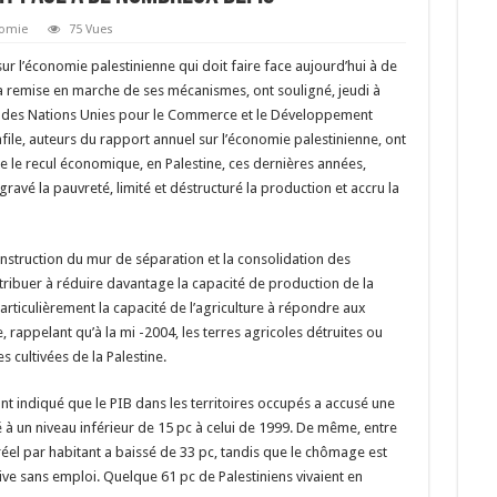
omie
75 Vues
ur l’économie palestinienne qui doit faire face aujourd’hui à de
 remise en marche de ses mécanismes, ont souligné, jeudi à
 des Nations Unies pour le Commerce et le Développement
le, auteurs du rapport annuel sur l’économie palestinienne, ont
e le recul économique, en Palestine, ces dernières années,
avé la pauvreté, limité et déstructuré la production et accru la
construction du mur de séparation et la consolidation des
ontribuer à réduire davantage la capacité de production de la
articulièrement la capacité de l’agriculture à répondre aux
, rappelant qu’à la mi -2004, les terres agricoles détruites ou
 cultivées de la Palestine.
ont indiqué que le PIB dans les territoires occupés a accusé une
é à un niveau inférieur de 15 pc à celui de 1999. De même, entre
réel par habitant a baissé de 33 pc, tandis que le chômage est
tive sans emploi. Quelque 61 pc de Palestiniens vivaient en