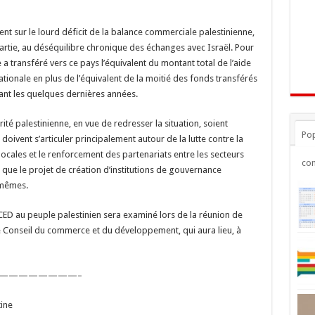
nt sur le lourd déficit de la balance commerciale palestinienne,
artie, au déséquilibre chronique des échanges avec Israël. Pour
 a transféré vers ce pays l’équivalent du montant total de l’aide
ionale en plus de l’équivalent de la moitié des fonds transférés
urant les quelques dernières années.
ité palestinienne, en vue de redresser la situation, soient
Pop
oivent s’articuler principalement autour de la lutte contre la
locales et le renforcement des partenariats entre les secteurs
co
t que le projet de création d’institutions de gouvernance
-mêmes.
CED au peuple palestinien sera examiné lors de la réunion de
 le Conseil du commerce et du développement, qui aura lieu, à
————————–
tine