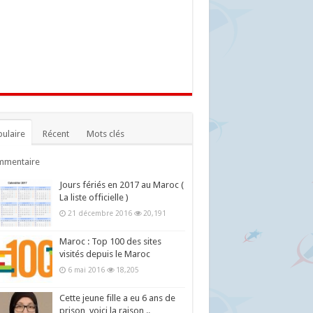
ulaire
Récent
Mots clés
mmentaire
Jours fériés en 2017 au Maroc (
La liste officielle )
21 décembre 2016
20,191
Maroc : Top 100 des sites
visités depuis le Maroc
6 mai 2016
18,205
Cette jeune fille a eu 6 ans de
prison, voici la raison ..