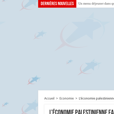
Dernières nouvelles
Un menu déjeuner dans que
Accueil
>
Economie
>
L’économie palestinienn
L’économie palestinienne fa