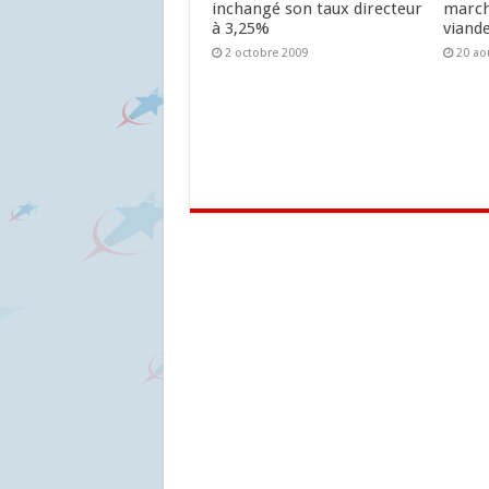
inchangé son taux directeur
march
à 3,25%
viand
2 octobre 2009
20 ao