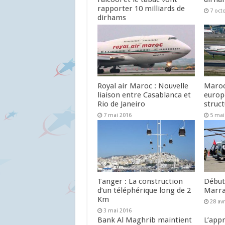
rapporter 10 milliards de
7 oct
dirhams
29 octobre 2016
Royal air Maroc : Nouvelle
Maroc
liaison entre Casablanca et
europ
Rio de Janeiro
struc
7 mai 2016
5 mai
Tanger : La construction
Début 
d’un téléphérique long de 2
Marra
Km
28 avr
3 mai 2016
Bank Al Maghrib maintient
L’app