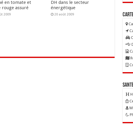
é en tomate et
DH dans le secteur
e rouge assuré
énergétique
Carte
ût 2009
20 août 2009
Ca
Ca
C
D
Ca
R
Co
Sant
H
Ce
Mé
Ph