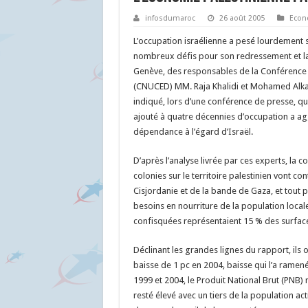
infosdumaroc
26 août 2005
Econ
L’occupation israélienne a pesé lourdement s
nombreux défis pour son redressement et la
Genève, des responsables de la Conférence
(CNUCED) MM. Raja Khalidi et Mohamed Alkafi
indiqué, lors d’une conférence de presse, qu
ajouté à quatre décennies d’occupation a aggr
dépendance à l’égard d’Israël.
D’après l’analyse livrée par ces experts, la 
colonies sur le territoire palestinien vont c
Cisjordanie et de la bande de Gaza, et tout p
besoins en nourriture de la population locale
confisquées représentaient 15 % des surfaces
Déclinant les grandes lignes du rapport, ils 
baisse de 1 pc en 2004, baisse qui l’a ramen
1999 et 2004, le Produit National Brut (PNB) 
resté élevé avec un tiers de la population ac