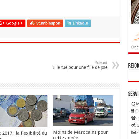
Google +
Stumbleupon
LinkedIn
Oncf
Suivant
Rejoi
Il le tue pour une fille de joie
Serv
M
Cu
P
G
Moins de Marocains pour
P
2017 : la flexibilité du
cette année
am