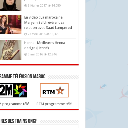
8 février 2017
14,080
En vidéo : La marocaine
Maryam Saïd révèlent sa
relation avec Saad Lamjarred
23 avril 2016
13,325
Henna : Meilleures Henna
design (Henné)
5 mai 2016
12,846
ramme télévision maroc
M programme télé
RTM programme télé
res des trains ONCF