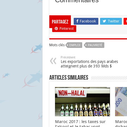
Facebook
Twitter
Partagez
Pinterest
Mots clés
EMPLOI
PAUVRETÉ
Précédent
Les exportations des pays arabes
atteignent plus de 393 Mds $
Articles similaires
Maroc 2017 : les taxes sur
Maroc 
l’alcool et le tabac vont
dirh