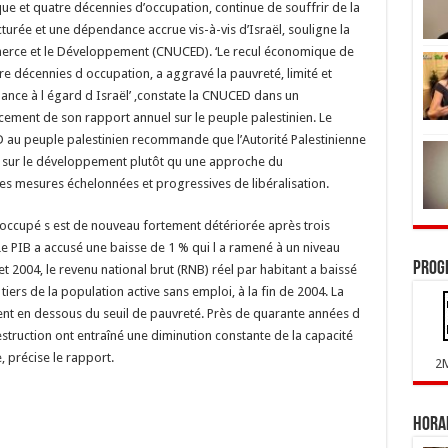
ue et quatre décennies d’occupation, continue de souffrir de la
turée et une dépendance accrue vis-à-vis d’Israël, souligne la
erce et le Développement (CNUCED). ‘Le recul économique de
e décennies d occupation, a aggravé la pauvreté, limité et
ance à l égard d Israël’ ,constate la CNUCED dans un
cement de son rapport annuel sur le peuple palestinien. Le
D au peuple palestinien recommande que l’Autorité Palestinienne
sur le développement plutôt qu une approche du
s mesures échelonnées et progressives de libéralisation.
n occupé s est de nouveau fortement détériorée après trois
 Le PIB a accusé une baisse de 1 % qui l a ramené à un niveau
Prog
et 2004, le revenu national brut (RNB) réel par habitant a baissé
iers de la population active sans emploi, à la fin de 2004. La
nt en dessous du seuil de pauvreté. Près de quarante années d
estruction ont entraîné une diminution constante de la capacité
 précise le rapport.
2
Horai