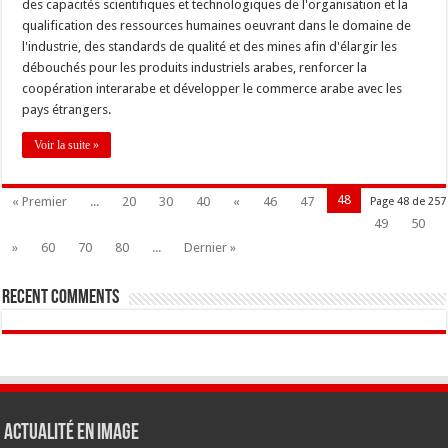
des capacités scientifiques et technologiques de l'organisation et la
qualification des ressources humaines oeuvrant dans le domaine de
l'industrie, des standards de qualité et des mines afin d'élargir les
débouchés pour les produits industriels arabes, renforcer la
coopération interarabe et développer le commerce arabe avec les
pays étrangers.
Voir la suite »
48
« Premier
...
20
30
40
«
46
47
Page 48 de 257
49
50
»
60
70
80
...
Dernier »
Recent Comments
Actualité en Image