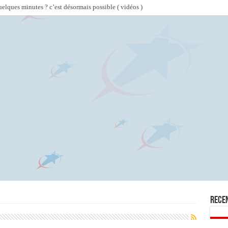
lques minutes ? c’est désormais possible ( vidéos )
Rece