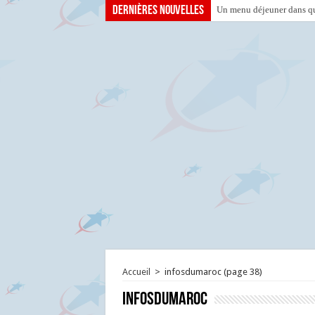
Dernières nouvelles
Un menu déjeuner dans que
Accueil
>
infosdumaroc
(page 38)
infosdumaroc