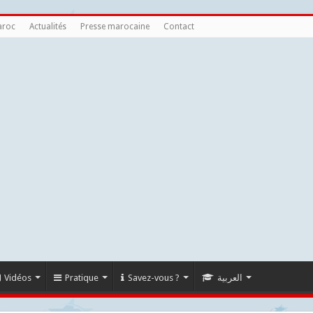
aroc
Actualités
Presse marocaine
Contact
Vidéos
Pratique
Savez-vous ?
العربية