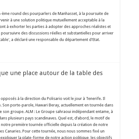
 4-ème round des pourparlers de Manhasset, à la poursuite de
rvenir à une solution politique mutuellement acceptable à la
ont à exhorter les parties à adopter des approches réalistes et
poursuivre des discussions réelles et substantielles pour arriver
table', a déclaré une responsable du département d'Etat.
e une place autour de la table des
pposés à la direction du Polisario voit le jour à Tenerife. Il
. Son porte-parole, Hawari Beray, actuellement en tournée dans
 de son groupe. ALM : Le Groupe sahraoui indépendant entame, à
ans plusieurs pays scandinaves. Quel est, d’abord, le motif de
, notre première tournée officielle depuis la création de notre
 Iles Canaries. Pour cette tournée, nous nous sommes fixé un
expliquer la plate-forme de notre action politique, les objectifs